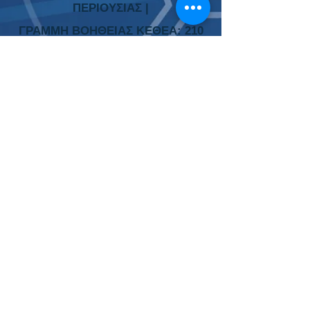
ΠΕΡΙΟΥΣΙΑΣ |
ΓΡΑΜΜΗ ΒΟΗΘΕΙΑΣ ΚΕΘΕΑ: 210
9237777 | ΠΑΙΞ
Ε ΥΠΕΥΘ
ΥΝΑ
Το Περιεχόμενο της ιστοσελίδας είναι
ενημερωτικού χαρακτήρα. Διευκρινίζεται ότι ο
ιστότοπος
www.beatthebooker.com
δεν είναι
στοιχηματική εταιρεία, αλλά ιστοσελίδα
παροχής προγνωστικών και ενημερωτικού
περιεχομένου αγώνων ποδοσφαίρου. Οι
προτάσεις δεν είναι δεσμευτικές και δεν
αποτελούν οδηγό σίγουρης επιτυχίας. Η
είσοδος στα μέλη επιτρέπεται στα άτομα άνω
των
21 ετών
και είναι ευθύνη των ιδίων των
μελών να παρέχουν αληθή στοιχεία επί αυτού.
Ο στοιχηματισμός είναι πολύ εθιστικός και