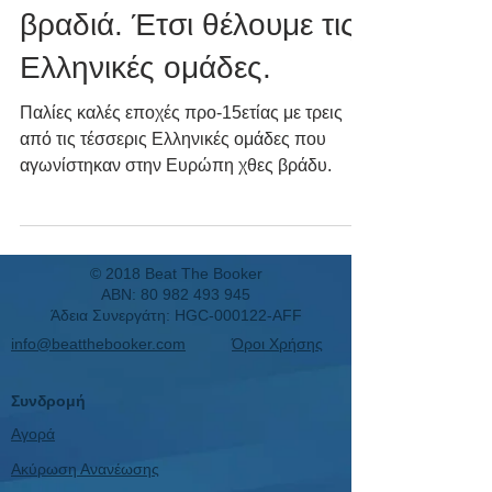
βραδιά. Έτσι θέλουμε τις
Ελληνικές ομάδες.
Παλίες καλές εποχές προ-15ετίας με τρεις
από τις τέσσερις Ελληνικές ομάδες που
αγωνίστηκαν στην Ευρώπη χθες βράδυ.
© 2018 Beat The Booker
ABN:
80 982 493 945
Άδεια Συνεργάτη: HGC-000122-AFF
info@beatthebooker.com
Όροι Χρήσης
Συνδρομή
Αγορά
Ακύρωση Ανανέωσης