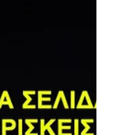
λίστα συμμετεχόντων για την κλήρωση
Ιουλίου. Τσέκαρε τώρα αν φαίνεται σωστά το
όνομά σου και ο αριθμός συμμετοχών σου,
βάλε υπενθύμιση για το Live και μπες στην
κλήρωση για ένα Samsung Watch 6.