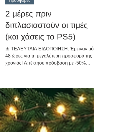
29 Δεκ 2025
διαβάστηκε 1 λεπτά
Προσφορές
2 μέρες πριν
διπλασιαστούν οι τιμές
(και χάσεις το PS5)
⚠️ ΤΕΛΕΥΤΑΙΑ ΕΙΔΟΠΟΙΗΣΗ: Έμειναν μόνο
48 ώρες για τη μεγαλύτερη προσφορά της
χρονιάς! Απέκτησε πρόσβαση με -50%
έκπτωση, διπλές συμμετοχές για PS5 και 3
μέρες δωρεάν VIP Tips. Κωδικός: XRIST25