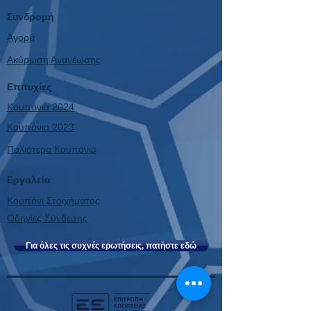
Συνδρομή
Αγορά
Ακύρωση Ανανέωσης
Επιτυχίες
Κουπόνια 2024
Κουπόνια 2023
Παλιότερα Κουπόνια
Εργαλεία
Κουπόνι Στοιχήματος
Οδηγίες Σύνδεσης
Για όλες τις συχνές ερωτήσεις, πατήστε εδώ