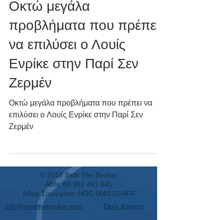
Οκτώ μεγάλα
προβλήματα που πρέπει
να επιλύσει ο Λουίς
Ενρίκε στην Παρί Σεν
Ζερμέν
Οκτώ μεγάλα προβλήματα που πρέπει να
επιλύσει ο Λουίς Ενρίκε στην Παρί Σεν
Ζερμέν
© 2018 Beat The Booker
ABN:
80 982 493 945
Άδεια Συνεργάτη: HGC-000122-AFF
info@beatthebooker.com
Όροι Χρήσης