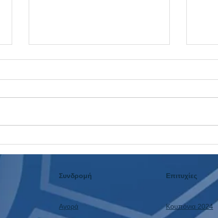
Η Αυλαία Έπεσε: Το 3ο
Ταμε
Συνεχόμενο Μουντιάλ με
Δεν 
Κέρδος και η Επόμενη Μέρα!
Συνδρομή
Επιτυχίες
Αγορά
Κουπόνια 2024