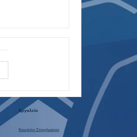
ίο στο WNBA: Το Value
Πάει Ποτέ Διακοπές!
Εργαλεία
Κουπόνι Στοιχήματος