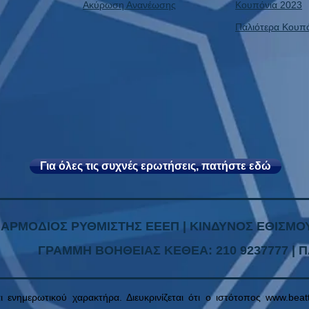
Ακύρωση Ανανέωσης
Κουπόνια 2023
Παλιότερα Κουπ
Για όλες τις συχνές ερωτήσεις, πατήστε εδώ
| ΑΡΜΟΔΙΟΣ ΡΥΘΜΙΣΤΗΣ ΕΕΕΠ | ΚΙΝΔΥΝΟΣ ΕΘΙΣΜΟΥ
ΓΡΑΜΜΗ ΒΟΗΘΕΙΑΣ ΚΕΘΕΑ: 210 9237777 | Π
αι ενημερωτικού χαρακτήρα. Διευκρινίζεται ότι ο ιστότοπος
www.beat