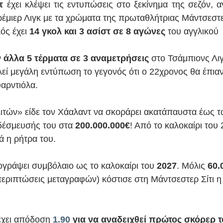
τ
 έχει κλέψει τις εντυπώσεις στο ξεκίνημα της σεζόν, α
μιερ Λιγκ με τα χρώματα της πρωταθλήτριας Μάντσεστερ
ός έχει 
14 γκολ και 3 ασίστ σε 8 αγώνες
 του αγγλικού 
 
άλλα 5 τέρματα σε 3 αναμετρήσεις
 στο Τσάμπιονς Λιγ
εί μεγάλη εντύπωση το γεγονός ότι ο 22χρονος θα έπιανε
αρντιόλα.
ιτών» είδε τον Χάαλαντ να σκοράρει ακατάπαυστα έως τ
δέσμευσής του στα 
200.000.000€
! Από το καλοκαίρι του 
ά η ρήτρα του.
γράψει συμβόλαιο ως το καλοκαίρι του 
2027
. Μόλις
 60.
περιπτώσεις μεταγραφών) κόστισε στη Μάντσεστερ Σίτι η
έχει απόδοση 
1.90
 για να αναδειχθεί πρώτος σκόρερ 