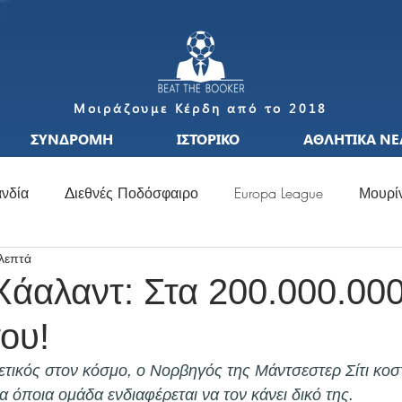
Μοιράζουμε Κέρδη από το 2018
ΣΥΝΔΡΟΜΗ
ΙΣΤΟΡΙΚΟ
ΑΘΛΗΤΙΚΑ ΝΕ
νδία
Διεθνές Ποδόσφαιρο
Europa League
Μουρί
 λεπτά
S
Μεταγραφές
Ιταλία
Ισπανία
Μπαπέ
Nat
Χάαλαντ: Στα 200.000.00
ου!
σσι
Μουντιάλ
Ελλάδα
Ιταλία
Χάαλαντ
S
ετικός στον κόσμο, ο Νορβηγός της Μάντσεστερ Σίτι κοστ
 όποια ομάδα ενδιαφέρεται να τον κάνει δικό της.