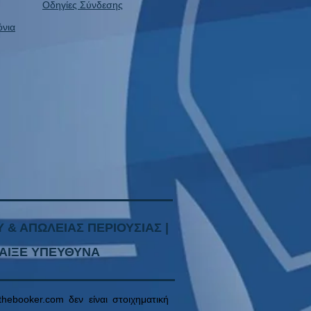
Οδηγίες Σύνδεσης
όνια
 & ΑΠΩΛΕΙΑΣ ΠΕΡΙΟΥΣΙΑΣ |
ΑΙΞ
Ε ΥΠΕΥΘ
ΥΝΑ
thebooker.com
δεν είναι στοιχηματική