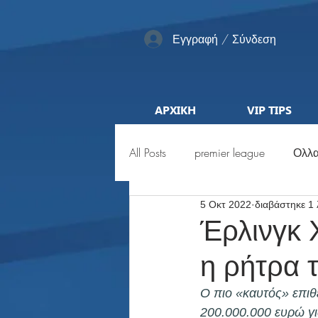
Εγγραφή / Σύνδεση
ΑΡΧΙΚΗ
VIP TIPS
All Posts
premier league
Ολλα
5 Οκτ 2022
διαβάστηκε 1
Αγγλία
Pro League
ML
Έρλινγκ 
η ρήτρα τ
Προκριματικά
Euro
Μέ
Ο πιο «καυτός» επιθ
200.000.000 ευρώ για