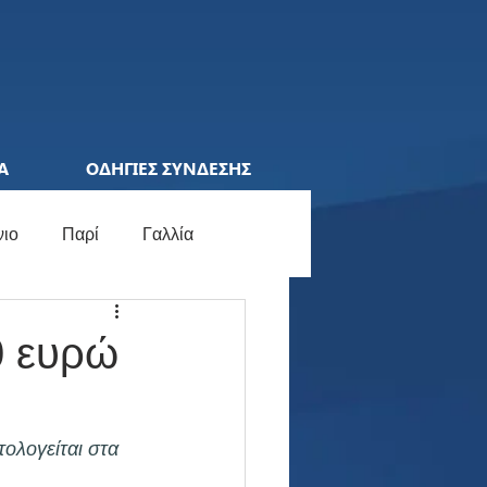
Α
ΟΔΗΓΙΕΣ ΣΥΝΔΕΣΗΣ
νιο
Παρί
Γαλλία
ions League
Ελλάδα
0 ευρώ
ocial Media
Γερμανία
ολογείται στα 