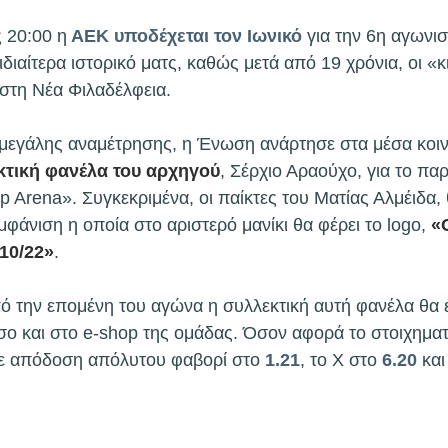
 20:00 η
 ΑΕΚ υποδέχεται τον Ιωνικό
 για την 6η αγωνισ
ιδιαίτερα ιστορικό ματς, καθώς μετά από 19 χρόνια, οι «κ
στη Νέα Φιλαδέλφεια.
 μεγάλης αναμέτρησης, η Ένωση ανάρτησε στα μέσα κοι
κτική φανέλα του αρχηγού
, Σέρχιο Αραούχο, για το παρ
p Arena». Συγκεκριμένα, οι παίκτες του Ματίας Αλμέιδα,
μφάνιση η οποία στο αριστερό μανίκι θα φέρει το logo, 
«
10/22»
.
ό την επομένη του αγώνα η συλλεκτική αυτή φανέλα θα ε
σο και στο e-shop της ομάδας. Όσον αφορά το στοιχηματι
ε απόδοση απόλυτου φαβορί στο 
1.21
, το Χ στο 
6.20
 και