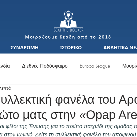
Μοιράζουμε Κέρδη από το 2018
ΣΥΝΔΡΟΜΗ
ΙΣΤΟΡΙΚΟ
ΑΘΛΗΤΙΚΑ ΝΕ
νδία
Διεθνές Ποδόσφαιρο
Europa League
Μουρί
 λεπτά
S
Μεταγραφές
Ιταλία
Ισπανία
Μπαπέ
Nat
υλλεκτική φανέλα του Αρ
ρώτο ματς στην «Opap Ar
σσι
Μουντιάλ
Ελλάδα
Ιταλία
Χάαλαντ
S
οι φίλοι της Ένωσης για το πρώτο παιχνίδι της ομάδας τ
ι στον Ιωνικό. Δείτε τη συλλεκτική φανέλα του αποψινού