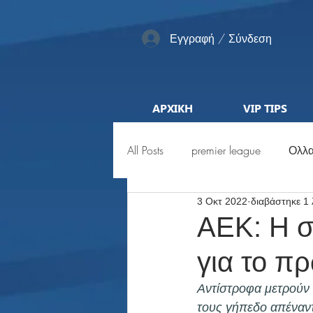
Εγγραφή / Σύνδεση
ΑΡΧΙΚΗ
VIP TIPS
All Posts
premier league
Ολλα
3 Οκτ 2022
διαβάστηκε 1
Αγγλία
Pro League
ML
ΑΕΚ: Η σ
για το π
Προκριματικά
Euro
Μέ
Αντίστροφα μετρούν 
τους γήπεδο απέναντ