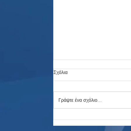
Σχόλια
Γράψτε ένα σχόλιο...
Η Αυλαία Έπεσε: Το 3ο
Συνεχόμενο Μουντιάλ με
Κέρδος και η Επόμενη Μέρα!