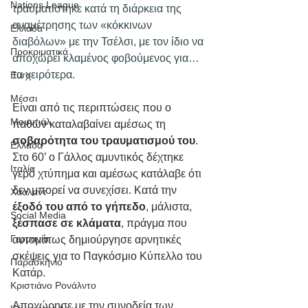
Nations League
τραυματίστηκε κατά τη διάρκεια της 
αναμέτρησης των «κόκκινων 
Ελλάδα
διαβόλων» με την Τσέλσι, με τον ίδιο να 
Προκριματικά
αποχωρεί κλαμένος φοβούμενος για… 
τα χειρότερα.
Euro
Μέσσι
Είναι από τις περιπτώσεις που ο 
Μουντιάλ
παθών καταλαβαίνει αμέσως τη 
σοβαρότητα του τραυματισμού του
. 
Ελλάδα
Στο 60’ ο Γάλλος αμυντικός δέχτηκε 
Ιταλία
γερό χτύπημα και αμέσως κατάλαβε ότι 
δεν μπορεί να συνεχίσει. Κατά την 
Χάαλαντ
έξοδό του από το γήπεδο
, μάλιστα, 
Social Media
ξέσπασε σε κλάματα
, πράγμα που 
Γερμανία
αυτομάτως δημιούργησε αρνητικές 
σκέψεις για το Παγκόσμιο Κύπελλο του 
Παρασκήνιο
Κατάρ.
Κριστιάνο Ρονάλντο
Αποχώρησε με την συνοδεία των 