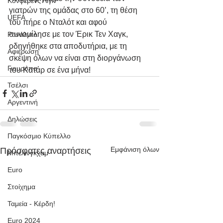
Κόνφερενς Λιγκ
γιατρών της ομάδας στο 60’, τη θέση 
UEFA
του πήρε ο Νταλότ και αφού 
συνομίλησε με τον Έρικ Τεν Χαγκ, 
Ρονάλντο
οδηγήθηκε στα αποδυτήρια, με τη 
Αφιέρωση
σκέψη όλων να είναι στη διοργάνωση 
Γιουρόπα
του Κατάρ σε ένα μήνα!
Τσέλσι
Αργεντινή
Δηλώσεις
Παγκόσμιο Κύπελλο
Εμφάνιση όλων
Πρόσφατες αναρτήσεις
Μπέλινγκχαμ
Euro
Στοίχημα
Ταμεία - Κέρδη!
Euro 2024