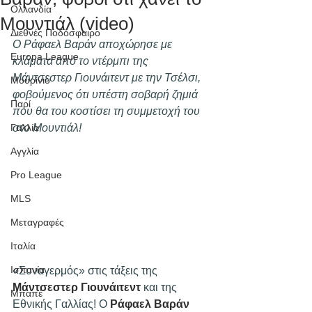
Ολλανδία
Μουντιάλ (video)
Διεθνές Ποδόσφαιρο
Ο Ράφαελ Βαράν αποχώρησε με 
Europa League
κλάματα από το ντέρμπι της 
Μάντσεστερ Γιουνάιτεντ με την Τσέλσι, 
Μουρίνιο
φοβούμενος ότι υπέστη σοβαρή ζημιά 
Παρί
που θα του κοστίσει τη συμμετοχή του 
Γαλλία
στο Μουντιάλ! 
Αγγλία
Pro League
MLS
Μεταγραφές
Ιταλία
Ισπανία
«Συναγερμός» στις τάξεις της 
Μάντσεστερ Γιουνάιτεντ
 και της 
Μπαπέ
Εθνικής Γαλλίας! Ο 
Ράφαελ Βαράν 