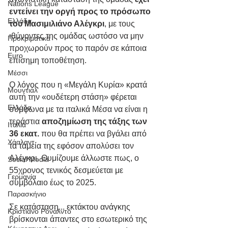
Nations League
εντείνει την οργή προς το πρόσωπο 
Ελλάδα
του Μασιμιλιάνο Αλέγκρι
, με τους 
ιθύνοντες της ομάδας ωστόσο να μην 
Προκριματικά
προχωρούν προς το παρόν σε κάποια 
Euro
επίσημη τοποθέτηση. 
Μέσσι
Ο λόγος που η «Μεγάλη Κυρία» κρατά 
Μουντιάλ
αυτή την «ουδέτερη στάση» φέρεται 
Ελλάδα
σύμφωνα με τα ιταλικά Μέσα να είναι η 
τεράστια 
αποζημίωση της τάξης των 
Ιταλία
36 εκατ.
 που θα πρέπει να βγάλει από 
Χάαλαντ
τα ταμεία της εφόσον απολύσει τον 
Αλέγκρι. Θυμίζουμε άλλωστε πως, ο 
Social Media
55χρονος τενικός δεσμεύεται με 
Γερμανία
συμβόλαιο έως το 2025.
Παρασκήνιο
Σε κατάσταση... εκτάκτου ανάγκης 
Κριστιάνο Ρονάλντο
βρίσκονται άπαντες στο εσωτερικό της 