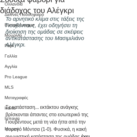
Ολλανδία
διάδοχος του Αλέγκρι
Διεθνές Ποδόσφαιρο
Το αρνητικό κλίμα στις τάξεις της 
Europa League
Γιουβέντους, έχει οδηγήσει τη 
διοίκηση της ομάδας σε σκέψεις 
Μουρίνιο
αντικατάστασης του Μασιμιλιάνο 
Αλέγκρι.
Παρί
Γαλλία
Αγγλία
Pro League
MLS
Μεταγραφές
Σε κατάσταση... εκτάκτου ανάγκης 
Ιταλία
βρίσκονται άπαντες στο εσωτερικό της 
Ισπανία
Γιουβέντους μετά τη νέα ήττα από την 
Μπαπέ
ουραγό Μόντσα (1-0). Φυσικά, η κακή 
αγωνιστική κατάσταση της ομάδας 
έχει 