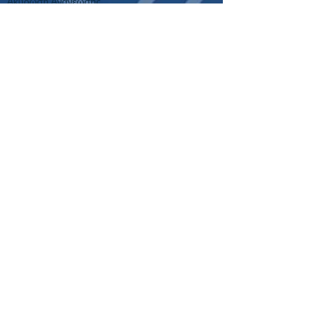
Ακύρωση Ανανέωσης
Επιτυχίες
Κουπόνια 2024
Κουπόνια 2023
Παλιότερα Κουπόνια
Εργαλεία
Κουπόνι Στοιχήματος
Οδηγίες Σύνδεσης
Για όλες τις συχνές ερωτήσεις, πατήστε εδώ
21+ | ΑΡΜΟΔΙΟΣ ΡΥΘΜΙΣΤΗΣ ΕΕΕΠ |