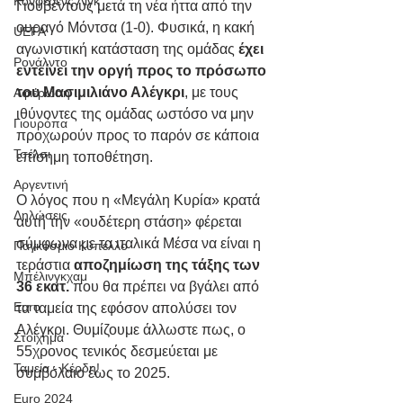
Κόνφερενς Λιγκ
Γιουβέντους μετά τη νέα ήττα από την 
ουραγό Μόντσα (1-0). Φυσικά, η κακή 
UEFA
αγωνιστική κατάσταση της ομάδας 
έχει 
Ρονάλντο
εντείνει την οργή προς το πρόσωπο 
του Μασιμιλιάνο Αλέγκρι
, με τους 
Αφιέρωση
ιθύνοντες της ομάδας ωστόσο να μην 
Γιουρόπα
προχωρούν προς το παρόν σε κάποια 
Τσέλσι
επίσημη τοποθέτηση. 
Αργεντινή
Ο λόγος που η «Μεγάλη Κυρία» κρατά 
Δηλώσεις
αυτή την «ουδέτερη στάση» φέρεται 
σύμφωνα με τα ιταλικά Μέσα να είναι η 
Παγκόσμιο Κύπελλο
τεράστια 
αποζημίωση της τάξης των 
Μπέλινγκχαμ
36 εκατ.
 που θα πρέπει να βγάλει από 
Euro
τα ταμεία της εφόσον απολύσει τον 
Αλέγκρι. Θυμίζουμε άλλωστε πως, ο 
Στοίχημα
55χρονος τενικός δεσμεύεται με 
Ταμεία - Κέρδη!
συμβόλαιο έως το 2025.
Euro 2024