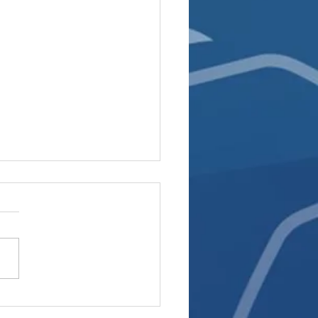
ίο στο WNBA: Το Value
Πάει Ποτέ Διακοπές!