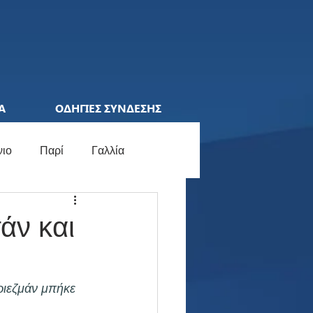
Α
ΟΔΗΓΙΕΣ ΣΥΝΔΕΣΗΣ
νιο
Παρί
Γαλλία
ions League
Ελλάδα
άν και
ocial Media
Γερμανία
ριεζμάν μπήκε 