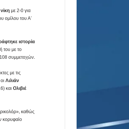
 νίκη
 με 2-0 για 
υ ομίλου του Α' 
ράφτηκε ιστορία 
 του με το 
 108 συμμετοχών.
τες με τις 
οι 
Λιλιάν 
16) και 
Ολιβιέ 
«τρικολόρ», καθώς 
ον κορυφαίο 