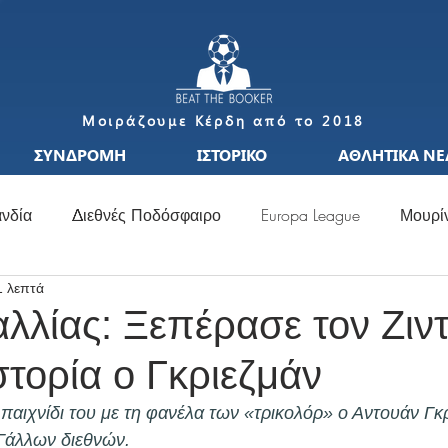
Μοιράζουμε Κέρδη από το 2018
ΣΥΝΔΡΟΜΗ
ΙΣΤΟΡΙΚΟ
ΑΘΛΗΤΙΚΑ ΝΕ
νδία
Διεθνές Ποδόσφαιρο
Europa League
Μουρί
1 λεπτά
S
Μεταγραφές
Ιταλία
Ισπανία
Μπαπέ
Nat
αλλίας: Ξεπέρασε τον Ζιντ
στορία ο Γκριεζμάν
σσι
Μουντιάλ
Ελλάδα
Ιταλία
Χάαλαντ
S
παιχνίδι του με τη φανέλα των «τρικολόρ» ο Αντουάν Γκ
Γάλλων διεθνών.