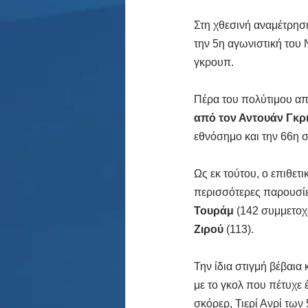
Στη χθεσινή αναμέτρησή
την 5η αγωνιστική του 
γκρουπ.
Πέρα του πολύτιμου απο
από τον Αντουάν Γκρ
εθνόσημο και την 66η σ
Ως εκ τούτου, ο επιθετι
περισσότερες παρουσίες
Τουράμ
 (142 συμμετοχέ
Ζιρού
 (113).
Την ίδια στιγμή βέβαια
με το γκολ που πέτυχε 
σκόρερ, Τιερί Ανρί των