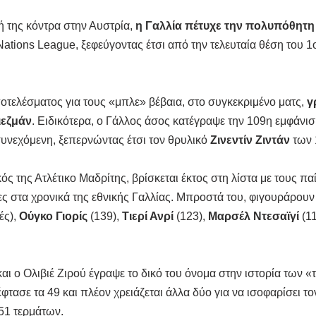
 της κόντρα στην Αυστρία, 
η Γαλλία πέτυχε την πολυπόθητη
Νations League, ξεφεύγοντας έτσι από την τελευταία θέση του 1ο
τελέσματος για τους «μπλε» βέβαια, στο συγκεκριμένο ματς, 
γ
ιεζμάν
. Ειδικότερα, ο Γάλλος άσος κατέγραψε την 109η εμφάνισή
υνεχόμενη, ξεπερνώντας έτσι τον θρυλικό 
Ζινεντίν Ζιντάν
 των
κός της Ατλέτικο Μαδρίτης, βρίσκεται έκτος στη λίστα με τους παίκ
 στα χρονικά της εθνικής Γαλλίας. Μπροστά του, φιγουράρουν 
ς), 
Ούγκο Γιορίς
 (139), 
Τιερί Ανρί
 (123), 
Μαρσέλ Ντεσαϊγί
 (1
 και ο Ολιβιέ Ζιρού έγραψε το δικό του όνομα στην ιστορία των 
έφτασε τα 49 και πλέον χρειάζεται άλλα δύο για να ισοφαρίσει τ
 51 τερμάτων. 