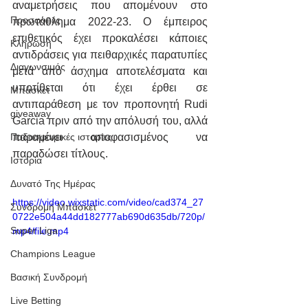
αναμετρήσεις που απομένουν στο 
Προσφορές
πρωτάθλημα 2022-23. Ο έμπειρος 
επιθετικός έχει προκαλέσει κάποιες 
Κλήρωση
αντιδράσεις για πειθαρχικές παρατυπίες 
Διαγωνσιμός
μετά από άσχημα αποτελέσματα και 
υποτίθεται ότι έχει έρθει σε 
Μπάσκετ
αντιπαράθεση με τον προπονητή Rudi 
giveaway
Garcia πριν από την απόλυσή του, αλλά 
παραμένει αποφασισμένος να 
Ποδοσφαιρικές ιστορίες
παραδώσει τίτλους.
Ιστορία
Δυνατό Της Ημέρας
https://video.wixstatic.com/video/cad374_27
Συνδρομή Μπάσκετ
0722e504a44dd182777ab690d635db/720p/
Super Liga
mp4/file.mp4
Champions League
Βασική Συνδρομή
Live Betting