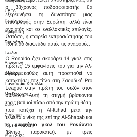
Κόνφερενς Λιγκ
ο 38χρονος ποδοσφαιριστής θα 
UEFA
εξερευνήσει τη δυνατότητα μιας 
Ρονάλντο
επιστροφής στην Ευρώπη, αλλά είναι 
ανοιχτός και σε εναλλακτικές επιλογές. 
Αφιέρωση
Ωστόσο, η εταιρεία εκπροσώπησης του 
Γιουρόπα
Ronaldo διαψεύδει αυτές τις αναφορές.
Τσέλσι
Ο Ronaldo έχει σκοράρει 14 γκολ στις 
Αργεντινή
πρώτες 15 εμφανίσεις του για την Αλ-
Νασρ, καθώς αυτή προσπαθεί να 
Δηλώσεις
κατακτήσει τον τίτλο στη Σαουδική Pro 
Παγκόσμιο Κύπελλο
League στην πρώτη του σεζόν στον 
Μπέλινγκχαμ
σύλλογο. Αυτή τη στιγμή βρίσκονται 
τρεις βαθμοί πίσω από την πρώτη θέση, 
Euro
που κατέχει η Al-Ittihad μετα την 
Στοίχημα
τελευταία νίκη της επί της Al-Shabab και 
το 
νικητήριο γκολ του Ρονάλντο
Ταμεία - Κέρδη!
(βίντεο παρακάτω), με τρεις 
Euro 2024