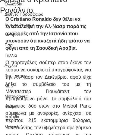
Ολλανδία
Ρονάλντο.
Διεθνές Ποδόσφαιρο
Ο Cristiano Ronaldo δεν θέλει να 
Europa League
εγκαταλείψει την Αλ-Νασρ παρά τις 
αναφορές από την Ισπανία που 
Μουρίνιο
υπονοούν ότι αναζητά ήδη τρόπο να 
Παρί
φύγει από τη Σαουδική Αραβία.
Γαλλία
Ο πορτογάλος σούπερ σταρ έκανε τον 
Αγγλία
κόσμο να σοκαριστεί υπογράφοντας για 
Pro League
την Αλ-Νασρ τον Δεκέμβριο, αφού είχε 
λήξει το συμβόλαιο του με τη 
MLS
Μάντσεστερ Γιουνάιτεντ τον 
Μεταγραφές
προηγούμενο μήνα. Το συμβόλαιό του 
διάρκειας δύο ετών στο Mrsool Park, 
Ιταλία
σύμφωνα με αναφορές, ανέρχεται σε 
Ισπανία
περίπου 215 εκατομμύρια δολάρια, 
Μπαπέ
καθιστώντας τον υψηλότερα αμειβόμενο 
παίκτη. Ωστόσο, σύμφωνα με την 