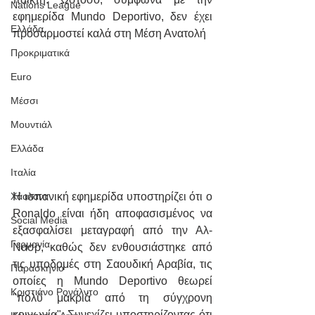
Nations League
εφημερίδα Mundo Deportivo, δεν έχει 
Ελλάδα
προσαρμοστεί καλά στη Μέση Ανατολή
Προκριματικά
Euro
Μέσσι
Μουντιάλ
Ελλάδα
Ιταλία
Η ισπανική εφημερίδα υποστηρίζει ότι ο 
Χάαλαντ
Ronaldo είναι ήδη αποφασισμένος να 
Social Media
εξασφαλίσει μεταγραφή από την Αλ-
Γερμανία
Νασρ, καθώς δεν ενθουσιάστηκε από 
τις υποδομές στη Σαουδική Αραβία, τις 
Παρασκήνιο
οποίες η Mundo Deportivo θεωρεί 
Κριστιάνο Ρονάλντο
"πολύ μακριά από τη σύγχρονη 
κοινωνία". Συνεχίζει υποστηρίζοντας ότι 