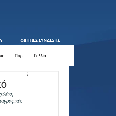
Α
ΟΔΗΓΙΕΣ ΣΥΝΔΕΣΗΣ
νιο
Παρί
Γαλλία
ions League
Ελλάδα
κό
αλάκη, 
ocial Media
Γερμανία
ταγραφικές 