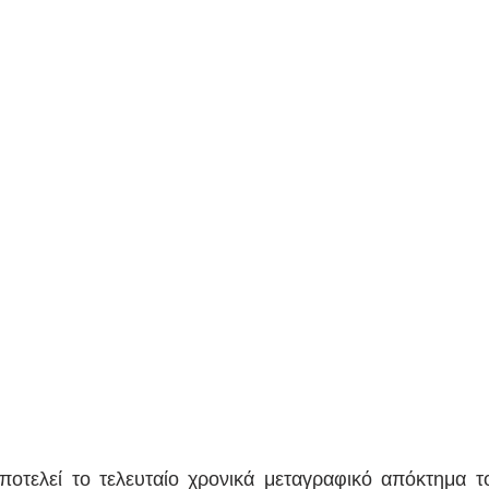
νάλντο
Κόνφερενς Λιγκ
UEFA
Ρονάλντο
ποτελεί το τελευταίο χρονικά μεταγραφικό απόκτημα τ