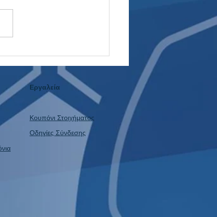
ίο στο WNBA: Το Value
Πάει Ποτέ Διακοπές!
Εργαλεία
Κουπόνι Στοιχήματος
Οδηγίες Σύνδεσης
όνια