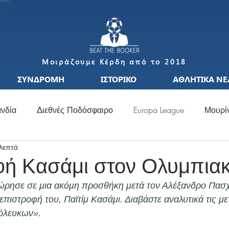
Μοιράζουμε Κέρδη από το 2018
ΣΥΝΔΡΟΜΗ
ΙΣΤΟΡΙΚΟ
ΑΘΛΗΤΙΚΑ ΝΕ
νδία
Διεθνές Ποδόσφαιρο
Europa League
Μουρί
 λεπτά
S
Μεταγραφές
Ιταλία
Ισπανία
Μπαπέ
Nat
ή Κασάμι στον Ολυμπια
ρησε σε μια ακόμη προσθήκη μετά τον Αλέξανδρο Πασχ
σσι
Μουντιάλ
Ελλάδα
Ιταλία
Χάαλαντ
S
πιστροφή του, Παϊτίμ Κασάμι. Διαβάστε αναλυτικά τις με
ρόλευκων».