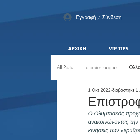
Εγγραφή / Σύνδεση
ΑΡΧΙΚΗ
VIP TIPS
All Posts
premier league
Ολλα
1 Οκτ 2022
διαβάστηκε 1
Αγγλία
Pro League
ML
Επιστροφ
Ο Ολυμπιακός προχώ
Προκριματικά
Euro
Μέ
ανακοινώνοντας την ε
κινήσεις των «ερυθ