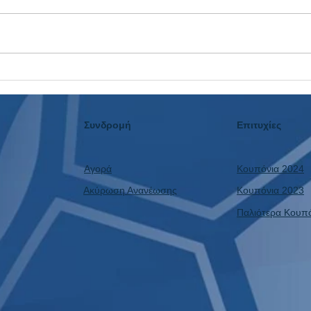
Η Αυλαία Έπεσε: Το 3ο
Ταμε
Συνεχόμενο Μουντιάλ με
Δεν 
Κέρδος και η Επόμενη Μέρα!
Συνδρομή
Επιτυχίες
Αγορά
Κουπόνια 2024
Ακύρωση Ανανέωσης
Κουπόνια 2023
Παλιότερα Κουπ