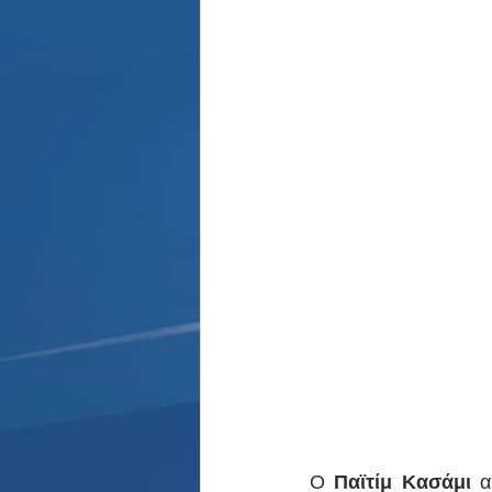
Παρασκήνιο
Κριστιάνο Ρο
O 
Παϊτίμ Κασάμι
 α