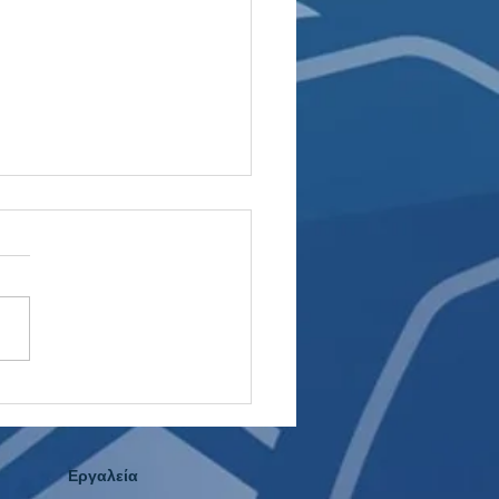
ίο στο WNBA: Το Value
Πάει Ποτέ Διακοπές!
Εργαλεία