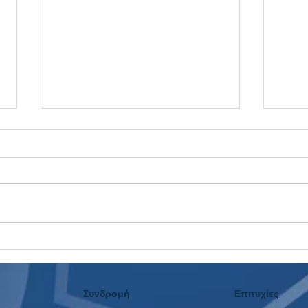
Η Αυλαία Έπεσε: Το 3ο
Ταμε
Συνεχόμενο Μουντιάλ με
Δεν 
Κέρδος και η Επόμενη Μέρα!
Συνδρομή
Επιτυχίες