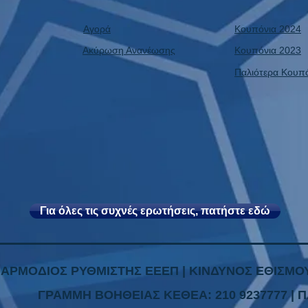
Αγορά
Κουπόνια 2024
Ακύρωση Ανανέωσης
Κουπόνια 2023
Παλιότερα Κουπ
Για όλες τις συχνές ερωτήσεις, πατήστε εδώ
| ΑΡΜΟΔΙΟΣ ΡΥΘΜΙΣΤΗΣ ΕΕΕΠ | ΚΙΝΔΥΝΟΣ ΕΘΙΣΜΟΥ
ΓΡΑΜΜΗ ΒΟΗΘΕΙΑΣ ΚΕΘΕΑ: 210 9237777 | Π