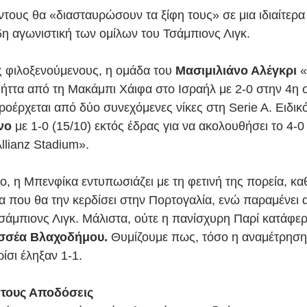
ντους θα «διασταυρώσουν τα ξίφη τους» σε μια ιδιαίτερ
5η αγωνιστική των ομίλων του Τσάμπιονς Λιγκ.
 φιλοξενούμενους, η ομάδα του 
Μασιμιλιάνο Αλέγκρι
 
 ήττα από τη Μακάμπι Χάιφα στο Ισραήλ με 2-0 στην 4η 
οέρχεται από δύο συνεχόμενες νίκες στη Serie A. Ειδικό
νο
 με 1-0 (15/10) εκτός έδρας για να ακολουθήσει το 4-0 
llianz Stadium». 
, η Μπενφίκα εντυπωσιάζει με τη φετινή της πορεία, καθ
α που θα την κερδίσει στην Πορτογαλία, ενώ παραμένει α
Τσάμπιονς Λιγκ. Μάλιστα, ούτε η πανίσχυρη Παρί κατάφερ
σσέα Βλαχοδήμου. 
Θυμίζουμε πως, τόσο η αναμέτρηση
ίσι έληξαν 1-1. 
ντους Αποδόσεις