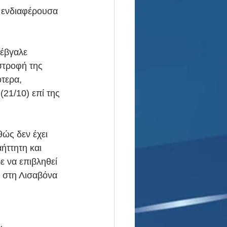
α ενδιαφέρουσα 
«έβγαλε 
στροφή της 
τερα, 
(21/10) επί της 
ώς δεν έχει 
ήττητη και 
ε να επιβληθεί 
 στη Λισαβόνα 