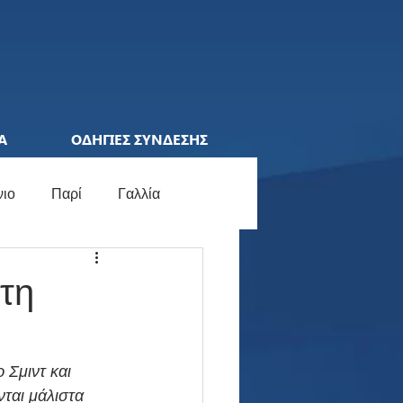
Α
ΟΔΗΓΙΕΣ ΣΥΝΔΕΣΗΣ
νιο
Παρί
Γαλλία
ions League
Ελλάδα
τη
ocial Media
Γερμανία
 Σμιντ και 
ται μάλιστα 