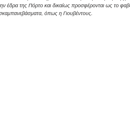
νάλντο
Κόνφερενς Λιγκ
UEFA
Ρονάλντο
ην έδρα της Πόρτο και δικαίως προσφέρονται ως το φαβ
 σκαμπανεβάσματα, όπως η Γιουβέντους. 