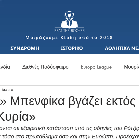
Μοιράζουμε Κέρδη από το 2018
ΣΥΝΔΡΟΜΗ
ΙΣΤΟΡΙΚΟ
ΑΘΛΗΤΙΚΑ ΝΕ
νδία
Διεθνές Ποδόσφαιρο
Europa League
Μουρί
1 λεπτά
S
Μεταγραφές
Ιταλία
Ισπανία
Μπαπέ
Nat
» Μπενφίκα βγάζει εκτός 
Κυρία»
σσι
Μουντιάλ
Ελλάδα
Ιταλία
Χάαλαντ
S
νται σε εξαιρετική κατάσταση υπό τις οδηγίες του Ρότζερ
ι τόσο στο πρωτάθλημα όσο και στην Ευρώπη. Προέρχον