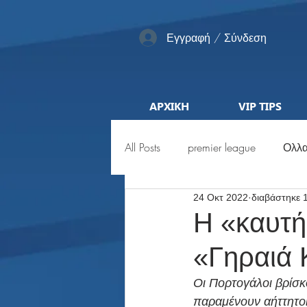
Εγγραφή / Σύνδεση
ΑΡΧΙΚΗ
VIP TIPS
All Posts
premier league
Ολλα
24 Οκτ 2022
διαβάστηκε 
Αγγλία
Pro League
ML
Η «καυτή
«Γηραιά 
Προκριματικά
Euro
Μέ
Οι Πορτογάλοι βρίσκο
παραμένουν αήττητο