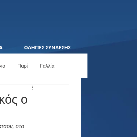
Α
ΟΔΗΓΙΕΣ ΣΥΝΔΕΣΗΣ
νιο
Παρί
Γαλλία
ions League
Ελλάδα
κός ο
ocial Media
Γερμανία
τσον, στο 