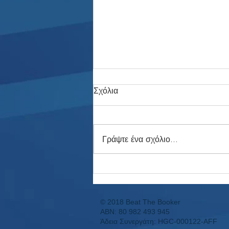
Σχόλια
Γράψτε ένα σχόλιο...
Η Αυλαία Έπεσε: Το 3ο
Συνεχόμενο Μουντιάλ με
Κέρδος και η Επόμενη Μέρα!
© 2018 Beat The Booker
ABN: 80 982 493 945
Άδεια Συνεργάτη: HGC-000122-AFF