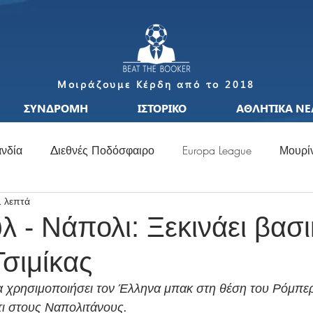
Μοιράζουμε Κέρδη από το 2018
ΣΥΝΔΡΟΜΗ
ΙΣΤΟΡΙΚΟ
ΑΘΛΗΤΙΚΑ ΝΕ
νδία
Διεθνές Ποδόσφαιρο
Europa League
Μουρί
1 λεπτά
S
Μεταγραφές
Ιταλία
Ισπανία
Μπαπέ
Nat
λ - Νάπολι: Ξεκινάει βασι
σιμίκας
σσι
Μουντιάλ
Ελλάδα
Ιταλία
Χάαλαντ
S
 χρησιμοποιήσει τον Έλληνα μπακ στη θέση του Ρόμπερ
τι στους Ναπολιτάνους.