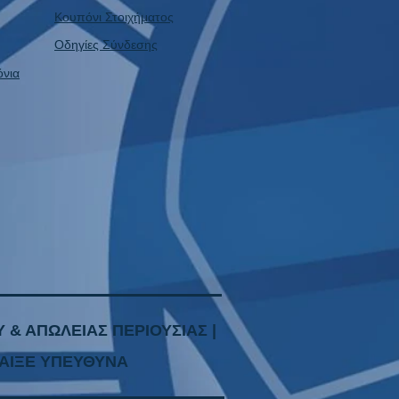
Κουπόνι Στοιχήματος
Οδηγίες Σύνδεσης
όνια
 & ΑΠΩΛΕΙΑΣ ΠΕΡΙΟΥΣΙΑΣ |
ΑΙΞ
Ε ΥΠΕΥΘ
ΥΝΑ