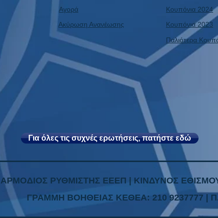
Αγορά
Κουπόνια 2024
Ακύρωση Ανανέωσης
Κουπόνια 2023
Παλιότερα Κουπ
Για όλες τις συχνές ερωτήσεις, πατήστε εδώ
| ΑΡΜΟΔΙΟΣ ΡΥΘΜΙΣΤΗΣ ΕΕΕΠ | ΚΙΝΔΥΝΟΣ ΕΘΙΣΜΟΥ
ΓΡΑΜΜΗ ΒΟΗΘΕΙΑΣ ΚΕΘΕΑ: 210 9237777 | Π