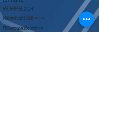
Επιτυχίες
Μπάσκετ
Κουπόνια 2024
Οδηγός Στοιχήματος
Κουπόνια 2023
Παλιότερα Κουπόνια
Διαγωνισμός
Κλήρωση
Εργαλεία
Europa League
Κουπόνι Στοιχήματος
Οδηγίες Σύνδεσης
Για όλες τις συχνές ερωτήσεις, πατήστε εδώ
21+ | ΑΡΜΟΔΙΟΣ ΡΥΘΜΙΣΤΗΣ ΕΕΕΠ |
ΚΙΝΔΥΝΟΣ ΕΘΙΣΜΟΥ & ΑΠΩΛΕΙΑΣ
ΠΕΡΙΟΥΣΙΑΣ |