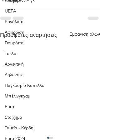
Κόνφερενς Λιγκ
UEFA
Ρονάλντο
Αφιέρωση
Εμφάνιση όλων
Πρόσφατες αναρτήσεις
Γιουρόπα
Τσέλσι
Αργεντινή
Δηλώσεις
Παγκόσμιο Κύπελλο
Μπέλινγκχαμ
Euro
Στοίχημα
Ταμεία - Κέρδη!
Euro 2024