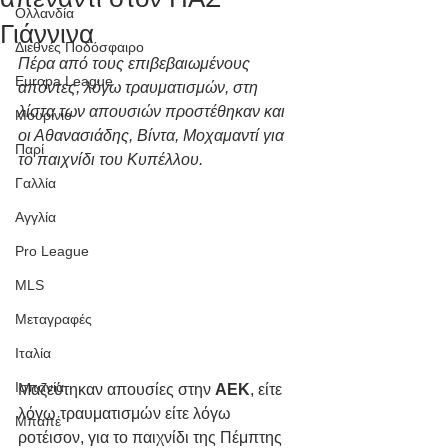
Ολλανδία
Γιάννινα
Διεθνές Ποδόσφαιρο
Πέρα από τους επιβεβαιωμένους 
Europa League
απόντες, λόγω τραυματισμών, στη 
λίστα των απουσιών προστέθηκαν και 
Μουρίνιο
οι Αθανασιάδης, Βίντα, Μοχαμαντί για 
Παρί
το παιχνίδι του Κυπέλλου.
Γαλλία
Αγγλία
Pro League
MLS
Μεταγραφές
Ιταλία
Ισπανία
Μαζεύτηκαν απουσίες στην 
ΑΕΚ
, είτε 
λόγω τραυματισμών είτε λόγω 
Μπαπέ
ροτέισον, για το παιχνίδι της Πέμπτης 