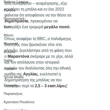
Nations League
όσα συνέβησαν – αναμέτρησης, είχε 
κρατήσει τη μπάλα και εν έτει 2022 
Ελλάδα
φαίνεται ότι αποφάσισε να την θέσει σε 
Προκριματικά
δημοπρασία
, προκειμένου να 
εισπράξει ένα τρομερά 
μεγάλο ποσό
.
Euro
Μέσσι
Όπως αναφέρει το BBC, ο παλαίμαχος 
Μουντιάλ
διαιτητής που βρισκόταν τότε στο 
γήπεδο, ξεγελάστηκε από τη φάση που 
Ελλάδα
ο 
Μαραντόνα 
σκόραρε με το χέρι, αλλά 
Ιταλία
και τον απόλαυσε στον ιστορικό 
«χορό» του διαλύοντας όλη την εθνική 
Χάαλαντ
ομάδα της 
Αγγλίας
, ευελπιστεί η 
Social Media
δημοπράτηση της μπάλας να του 
Γερμανία
αποφέρει περί τα 
2,5 – 3 εκατ.λίρες
!
Παρασκήνιο
Κριστιάνο Ρονάλντο