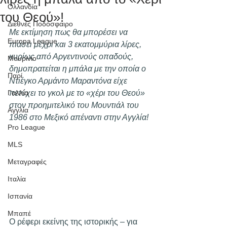
Ολλανδία
του Θεού»!
Διεθνές Ποδόσφαιρο
Με εκτίμηση πως θα μπορέσει να 
Europa League
πιάσει μέχρι και 3 εκατομμύρια λίρες, 
κυρίως από Αργεντινούς οπαδούς, 
Μουρίνιο
δημοπρατείται η μπάλα με την οποία ο 
Παρί
Ντιέγκο Αρμάντο Μαραντόνα είχε 
Γαλλία
πετύχει το γκολ με το «χέρι του Θεού» 
στον προημιτελικό του Μουντιάλ του 
Αγγλία
1986 στο Μεξικό απέναντι στην Αγγλία!  
Pro League
MLS
Μεταγραφές
Ιταλία
Ισπανία
Μπαπέ
Ο ρέφερι εκείνης της ιστορικής – για 