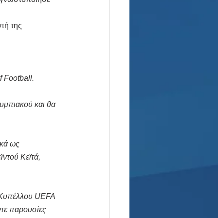
τή της 
 Football.
υμπιακού και θα 
ικά ως 
ντού Κεϊτά, 
 Κυπέλλου UEFA 
ντε παρουσίες 