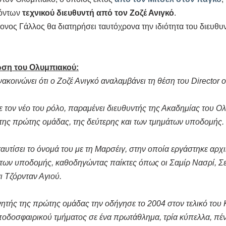
όντων 
τεχνικού διευθυντή από τον Ζοζέ Ανιγκό
.
νος Γάλλος θα διατηρήσει ταυτόχρονα την ιδιότητα του διευθυν
ωση του Ολυμπιακού:
οινώνει ότι ο Ζοζέ Ανιγκό αναλαμβάνει τη θέση του Director of
 τον νέο του ρόλο, παραμένει διευθυντής της Ακαδημίας του Ολ
 της πρώτης ομάδας, της δεύτερης και των τμημάτων υποδομής.
ταυτίσει το όνομά του με τη Μαρσέιγ, στην οποία εργάστηκε αρχ
ων υποδομής, καθοδηγώντας παίκτες όπως οι Σαμίρ Νασρί, Σεϊ
ι Τζόρνταν Αγιού.
τής της πρώτης ομάδας την οδήγησε το 2004 στον τελικό του
 ποδοσφαιρικού τμήματος σε ένα πρωτάθλημα, τρία κύπελλα, πέ