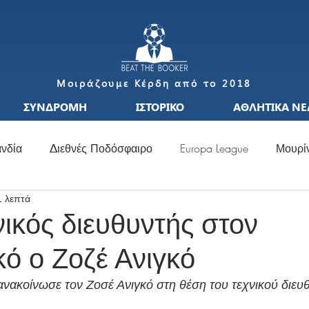
Μοιράζουμε Κέρδη από το 2018
ΣΥΝΔΡΟΜΗ
ΙΣΤΟΡΙΚΟ
ΑΘΛΗΤΙΚΑ ΝΕ
νδία
Διεθνές Ποδόσφαιρο
Europa League
Μουρί
1 λεπτά
S
Μεταγραφές
Ιταλία
Ισπανία
Μπαπέ
Nat
νικός διευθυντής στον
ό ο Ζοζέ Ανιγκό
σσι
Μουντιάλ
Ελλάδα
Ιταλία
Χάαλαντ
S
ακοίνωσε τον Ζοσέ Ανιγκό στη θέση του τεχνικού διευθ