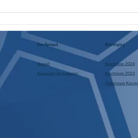
Η Αυλαία Έπεσε: Το 3ο
Ταμε
Συνεχόμενο Μουντιάλ με
Δεν 
Κέρδος και η Επόμενη Μέρα!
Συνδρομή
Επιτυχίες
Αγορά
Κουπόνια 2024
Ακύρωση Ανανέωσης
Κουπόνια 2023
Παλιότερα Κουπ