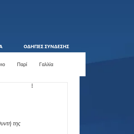
Α
ΟΔΗΓΙΕΣ ΣΥΝΔΕΣΗΣ
νιο
Παρί
Γαλλία
ions League
Ελλάδα
ocial Media
Γερμανία
υντή της 