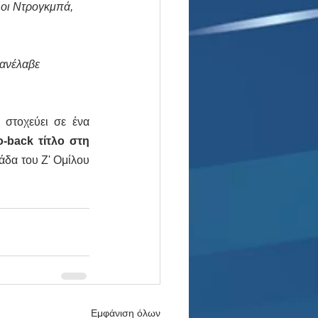
οι Ντρογκμπά, 
ανέλαβε 
 στοχεύει σε ένα 
o-back τίτλο στη 
άδα του Ζ' Ομίλου 
Εμφάνιση όλων