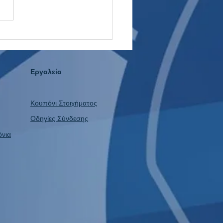
ίο στο WNBA: Το Value
Πάει Ποτέ Διακοπές!
Εργαλεία
Κουπόνι Στοιχήματος
Οδηγίες Σύνδεσης
όνια