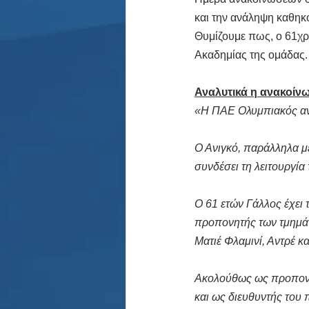
και την ανάληψη καθηκ
Θυμίζουμε πως, ο 61χρο
Ακαδημίας της ομάδας.
Αναλυτικά η ανακοίν
«Η ΠΑΕ Ολυμπιακός ανακ
Ο Ανιγκό, παράλληλα με
συνδέσει τη λειτουργία
Ο 61 ετών Γάλλος έχει 
προπονητής των τμημάτ
Ματιέ Φλαμινί, Αντρέ κα
Ακολούθως ως προπονη
και ως διευθυντής του