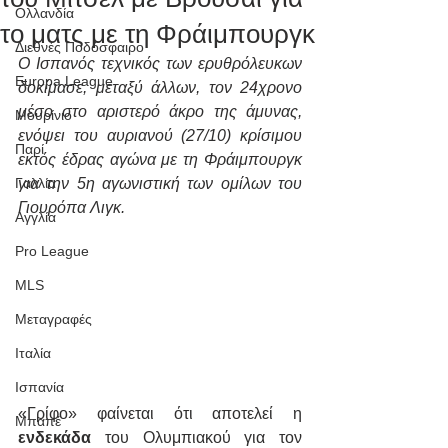
Ολλανδία
το ματς με τη Φράιμπουργκ
Διεθνές Ποδόσφαιρο
Ο Ισπανός τεχνικός των ερυθρόλευκων 
Europa League
δοκίμασε, μεταξύ άλλων, τον 24χρονο 
μέσο στο αριστερό άκρο της άμυνας, 
Μουρίνιο
ενόψει του αυριανού (27/10) κρίσιμου 
Παρί
εκτός έδρας αγώνα με τη Φράιμπουργκ 
Γαλλία
για την 5η αγωνιστική των ομίλων του 
Γιουρόπα Λιγκ. 
Αγγλία
Pro League
MLS
Μεταγραφές
Ιταλία
Ισπανία
«Γρίφο» φαίνεται ότι αποτελεί η
Μπαπέ
ενδεκάδα
 του Ολυμπιακού για τον 