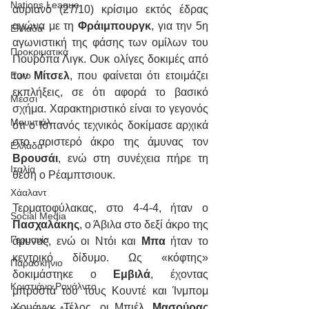
Nations League
αυριανό (27/10) κρίσιμο εκτός έδρας 
αγώνα με τη 
Φράιμπουργκ
, για την 5η 
Ελλάδα
αγωνιστική της φάσης των ομίλων του 
Προκριματικά
Γιουρόπα Λιγκ. Ουκ ολίγες δοκιμές από 
τον 
Μίτσελ
, που φαίνεται ότι ετοιμάζει 
Euro
εκπλήξεις, σε ότι αφορά το βασικό 
Μέσσι
σχήμα. Χαρακτηριστικό είναι το γεγονός 
Μουντιάλ
ότι ο Ισπανός τεχνικός δοκίμασε αρχικά 
στο αριστερό άκρο της άμυνας τον 
Ελλάδα
Βρουσάι
, ενώ στη συνέχεια πήρε τη 
Ιταλία
θέση ο Ρέαμπτσιουκ. 
Χάαλαντ
Τερματοφύλακας, στο 4-4-4, ήταν ο 
Social Media
Πασχαλάκης
, ο Άβιλα στο δεξί άκρο της 
Γερμανία
άμυνας, ενώ οι Ντόι και 
Μπα
 ήταν το 
κεντρικό δίδυμο. Ως «κόφτης» 
Παρασκήνιο
δοκιμάστηκε ο 
Εμβιλά
, έχοντας 
Κριστιάνο Ρονάλντο
μπροστά του τους Κουντέ και Ίνμπομ 
Χουάνγκ. Τέλος, οι Μπιέλ, 
Μασούρας