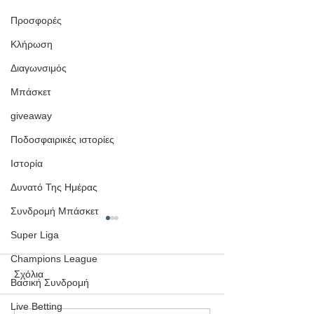
Προσφορές
Κλήρωση
Διαγωνσιμός
Μπάσκετ
giveaway
Ποδοσφαιρικές ιστορίες
Ιστορία
Δυνατό Της Ημέρας
Συνδρομή Μπάσκετ
6/6 Ταμεία και +
Super Liga
Κέρδος σε μία Η
Ιστορική Επίδοσ
Champions League
Δείτε πώς η ομάδα
Μουντιάλ 2026
Σχόλια
Βασική Συνδρομή
The Booker κατέγρ
απόλυτο 6/6 (μαζί 
Live Betting