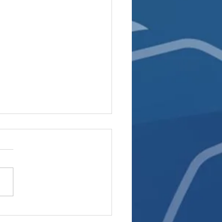
ίο στο WNBA: Το Value
Πάει Ποτέ Διακοπές!