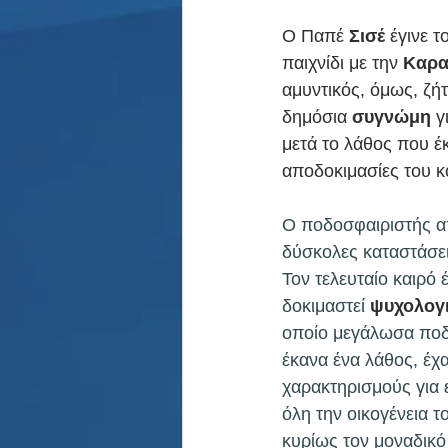
Ο Παπέ 
Σισέ 
έγινε τ
παιχνίδι με την 
Καρα
αμυντικός, όμως, ζή
δημόσια 
συγνώμη
 γ
μετά το λάθος που έ
αποδοκιμασίες του κ
Ο ποδοσφαιριστής απ
δύσκολες καταστάσεις
Τον τελευταίο καιρό
δοκιμαστεί 
ψυχολογι
οποίο μεγάλωσα ποδο
έκανα ένα λάθος, έχ
χαρακτηρισμούς για 
όλη την οικογένεια τ
κυρίως τον μοναδικό