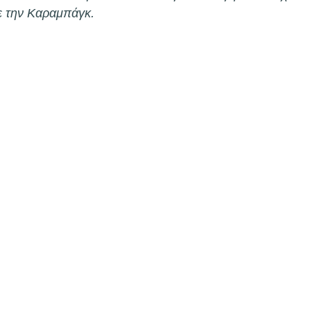
νάλντο
Κόνφερενς Λιγκ
UEFA
Ρονάλντο
ε την Καραμπάγκ. 