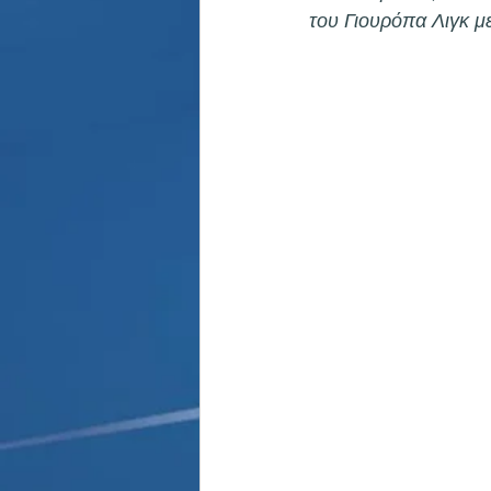
Παρασκήνιο
Κριστιάνο Ρο
του Γιουρόπα Λιγκ μ