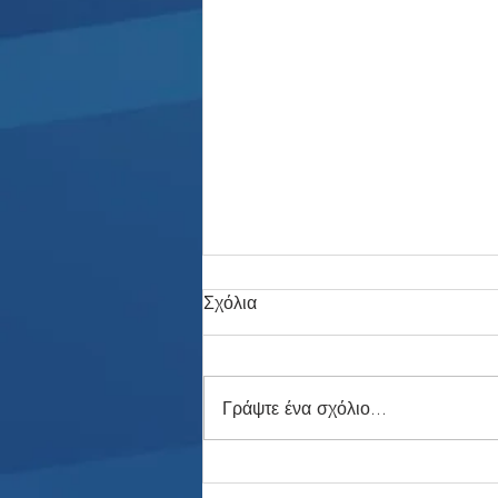
Σχόλια
Γράψτε ένα σχόλιο...
Ταμείο με Ασιατικά Γκολ: Πώς
τα Ευρωπαϊκά Προκριματικά