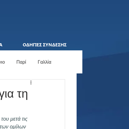
Α
ΟΔΗΓΙΕΣ ΣΥΝΔΕΣΗΣ
νιο
Παρί
Γαλλία
ions League
Ελλάδα
για τη
ocial Media
Γερμανία
ου μετά τις 
 των ομίλων 