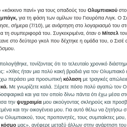
ο «κόκκινο πανί» για τους οπαδούς του 
Ολυμπιακού
 στο
μπάγκ,
 για τη φάση των ομίλων του Γιουρόπα Λιγκ. Ο Σ
τησε, σήμερα (7/10), με ανάρτηση στο λογαριασμό του σ
ια τη συμπεριφορά του. Συγκεκριμένα, όταν ο 
Μίτσελ
 το
κανε στο δεύτερο γκολ που δέχτηκε η ομάδα του, ο Σισέ 
όσμου. 
ολογήθηκε, τονίζοντας ότι το τελευταίο χρονικό διάστημ
: «Χθες ήταν μια πολύ κακή βραδιά για τον Ολυμπιακό κ
 έχω περάσει μια προσωπική
 κόλαση
 με τραγικές απώλει
κά.
 Με γνωρίζετε καλά. Ξέρετε πόσο πολύ αγαπώ τον Ο
σφαιρικά και για τον οποίο δίνω πάντα ότι έχω μέσα στ
ασα την 
ψυχραιμία
 μου ακούγοντας σκληρούς και προσβ
εμένα και την οικογένεια μου. Για αυτό θέλω να ζητήσω 
ου Ολυμπιακού, τους προπονητές, τους συμπαίκτες μου, τ
 
κόσμο 
μας», ανέφερε μεταξύ άλλων στην ανάρτηση του.