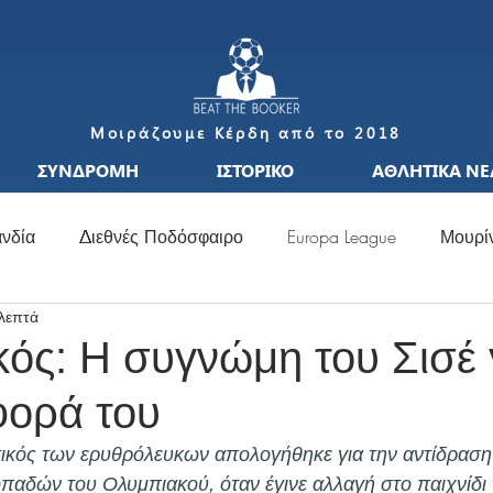
Μοιράζουμε Κέρδη από το 2018
ΣΥΝΔΡΟΜΗ
ΙΣΤΟΡΙΚΟ
ΑΘΛΗΤΙΚΑ ΝΕ
νδία
Διεθνές Ποδόσφαιρο
Europa League
Μουρί
 λεπτά
S
Μεταγραφές
Ιταλία
Ισπανία
Μπαπέ
Nat
ός: Η συγνώμη του Σισέ 
φορά του
σσι
Μουντιάλ
Ελλάδα
Ιταλία
Χάαλαντ
S
ικός των ερυθρόλευκων απολογήθηκε για την αντίδραση τ
παδών του Ολυμπιακού, όταν έγινε αλλαγή στο παιχνίδι