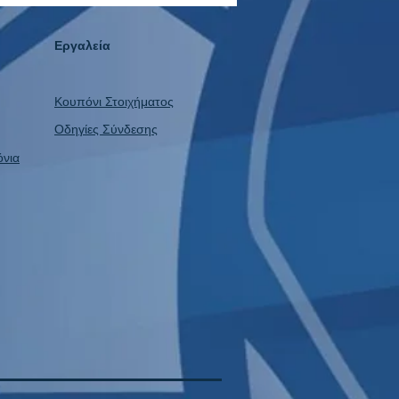
Εργαλεία
Κουπόνι Στοιχήματος
Οδηγίες Σύνδεσης
όνια