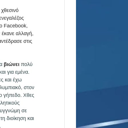
 χθεσινό 
ενεγαλέζος 
το Facebook, 
ν έκανε αλλαγή, 
αντέδρασε στις 
α
 βιώνει 
πολύ 
αι για εμένα. 
ες και έχω 
λυμπιακό, στον 
ο γήπεδο. Χθες 
λητικούς 
συγγνώμη σε 
η διοίκηση και 
 