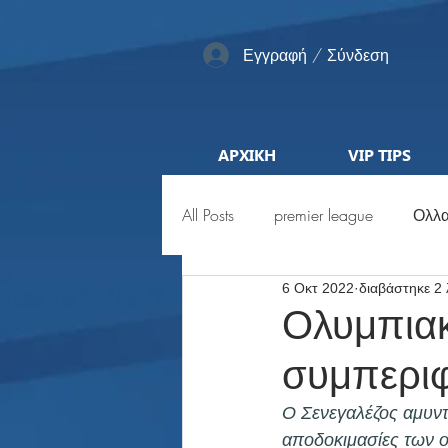
Εγγραφή / Σύνδεση
ΑΡΧΙΚΗ
VIP TIPS
All Posts
premier league
Ολλα
6 Οκτ 2022
διαβάστηκε 2
Αγγλία
Pro League
ML
Ολυμπιακ
συμπερι
Προκριματικά
Euro
Μέ
Ο Σενεγαλέζος αμυντ
αποδοκιμασίες των ο