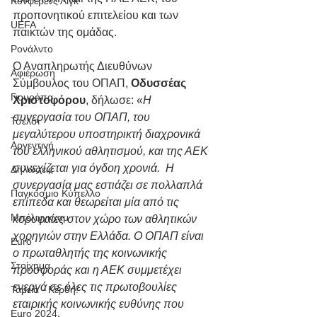
Κόνφερενς Λιγκ
προπονητικού επιτελείου και των 
UEFA
παικτών της ομάδας.
Ρονάλντο
Ο Αναπληρωτής Διευθύνων 
Αφιέρωση
Σύμβουλος του ΟΠΑΠ, 
Οδυσσέας 
Γιουρόπα
Χριστοφόρου
, δήλωσε: «
Η 
συνεργασία του ΟΠΑΠ, του 
Τσέλσι
μεγαλύτερου υποστηρικτή διαχρονικά 
Αργεντινή
του ελληνικού αθλητισμού, και της ΑΕΚ 
συνεχίζεται για όγδοη χρονιά.  Η 
Δηλώσεις
συνεργασία μας εστιάζει σε πολλαπλά 
Παγκόσμιο Κύπελλο
επίπεδα και θεωρείται μία από τις 
Μπέλινγκχαμ
κορυφαίες στον χώρο των αθλητικών 
χορηγιών στην Ελλάδα. Ο ΟΠΑΠ είναι 
Euro
ο πρωταθλητής της κοινωνικής 
Στοίχημα
προσφοράς και η ΑΕΚ συμμετέχει 
ενεργά σε όλες τις πρωτοβουλίες 
Ταμεία - Κέρδη!
εταιρικής κοινωνικής ευθύνης που 
Euro 2024