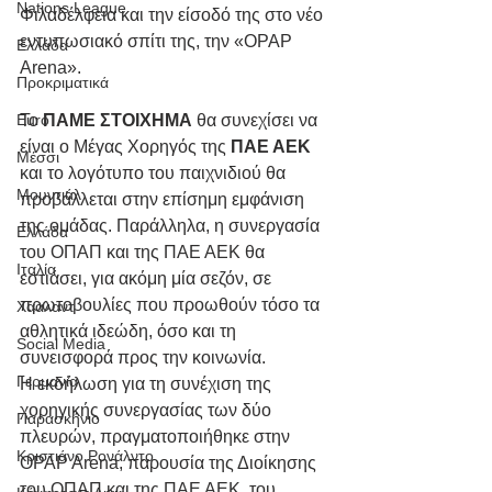
Nations League
Φιλαδέλφεια και την είσοδό της στο νέο 
εντυπωσιακό σπίτι της, την «OPAP 
Ελλάδα
Arena».
Προκριματικά
Το 
ΠΑΜΕ ΣΤΟΙΧΗΜΑ
 θα συνεχίσει να 
Euro
είναι ο Μέγας Χορηγός της 
ΠΑΕ ΑΕΚ
Μέσσι
και το λογότυπο του παιχνιδιού θα 
Μουντιάλ
προβάλλεται στην επίσημη εμφάνιση 
της ομάδας. Παράλληλα, η συνεργασία 
Ελλάδα
του ΟΠΑΠ και της ΠΑΕ ΑΕΚ θα 
Ιταλία
εστιάσει, για ακόμη μία σεζόν, σε 
πρωτοβουλίες που προωθούν τόσο τα 
Χάαλαντ
αθλητικά ιδεώδη, όσο και τη 
Social Media
συνεισφορά προς την κοινωνία.
Γερμανία
H εκδήλωση για τη συνέχιση της 
χορηγικής συνεργασίας των δύο 
Παρασκήνιο
πλευρών, πραγματοποιήθηκε στην 
Κριστιάνο Ρονάλντο
OPAP Arena, παρουσία της Διοίκησης 
του ΟΠΑΠ και της ΠΑΕ ΑΕΚ, του 