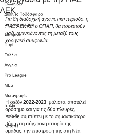
Ολλανδία
ΑΕΚ
Διεθνές Ποδόσφαιρο
Για 8η διαδοχική αγωνιστική περίοδο, η 
Europa League
ΠΑΕ ΑΕΚ και ο ΟΠΑΠ, θα πορευτούν 
μαζί, ανανεώνοντας τη μεταξύ τους 
Μουρίνιο
χορηγική συμφωνία.
Παρί
Γαλλία
Αγγλία
Pro League
MLS
Μεταγραφές
Η σεζόν 
2022-2023
, μάλιστα, αποτελεί 
Ιταλία
ορόσημο και για τις δύο πλευρές, 
Ισπανία
καθώς συμπίπτει με το σημαντικότερο 
βήμα στη σύγχρονη ιστορία της 
Μπαπέ
ομάδας, την επιστροφή της στη Νέα 