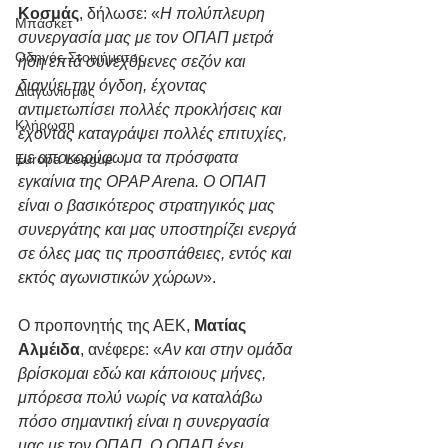
Κοσμάς
, δήλωσε: «
Η πολύπλευρη 
Μπάσκετ
συνεργασία μας με τον ΟΠΑΠ μετρά 
Οδηγός Στοιχήματος
ήδη επτά συνεχόμενες σεζόν και 
διανύει την όγδοη, έχοντας 
Διαγωνισμός
αντιμετωπίσει πολλές προκλήσεις και 
Κλήρωση
έχοντας καταγράψει πολλές επιτυχίες, 
με αποκορύφωμα τα πρόσφατα 
Europa League
εγκαίνια της OPAP Arena. Ο ΟΠΑΠ 
είναι ο βασικότερος στρατηγικός μας 
συνεργάτης και μας υποστηρίζει ενεργά 
σε όλες μας τις προσπάθειες, εντός και 
εκτός αγωνιστικών χώρων
».
Ο προπονητής της ΑΕΚ, 
Ματίας 
Αλμέιδα
, ανέφερε: «
Αν και στην ομάδα 
βρίσκομαι εδώ και κάποιους μήνες, 
μπόρεσα πολύ νωρίς να καταλάβω 
πόσο σημαντική είναι η συνεργασία 
μας με τον ΟΠΑΠ. Ο ΟΠΑΠ έχει 