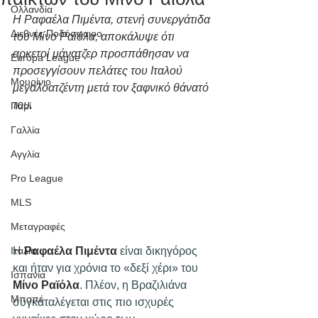
Ολλανδία
Η Ραφαέλα Πιμέντα, στενή συνεργάτιδα 
Διεθνές Ποδόσφαιρο
του Μίνο Ραϊόλα, αποκάλυψε ότι 
αρκετοί μάνατζερ προσπάθησαν να 
Europa League
προσεγγίσουν πελάτες του Ιταλού 
Μουρίνιο
μεγαλοατζέντη μετά τον ξαφνικό θάνατό 
του.
Παρί
Γαλλία
Αγγλία
Pro League
MLS
Μεταγραφές
Η 
Ραφαέλα Πιμέντα
 είναι δικηγόρος 
Ιταλία
και ήταν για χρόνια το «δεξί χέρι» του 
Ισπανία
Μίνο Ραϊόλα
. Πλέον, η Βραζιλιάνα 
Μπαπέ
συγκαταλέγεται στις πιο ισχυρές 