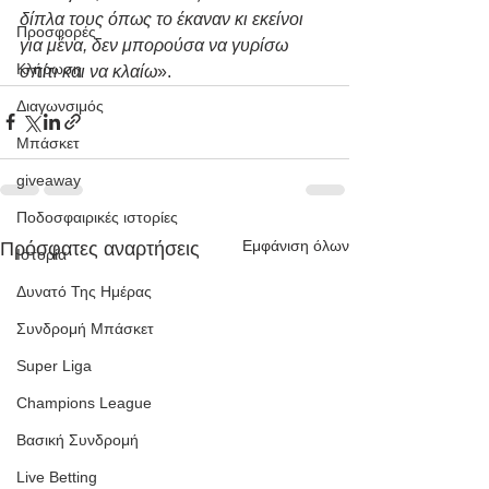
δίπλα τους όπως το έκαναν κι εκείνοι 
Προσφορές
για μένα, δεν μπορούσα να γυρίσω 
Κλήρωση
σπίτι και να κλαίω
».
Διαγωνσιμός
Μπάσκετ
giveaway
Ποδοσφαιρικές ιστορίες
Εμφάνιση όλων
Πρόσφατες αναρτήσεις
Ιστορία
Δυνατό Της Ημέρας
Συνδρομή Μπάσκετ
Super Liga
Champions League
Βασική Συνδρομή
Live Betting