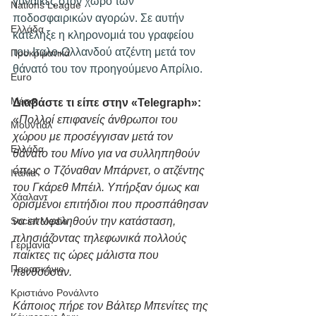
γυναίκες στον χώρο των 
Nations League
ποδοσφαιρικών αγορών. Σε αυτήν 
Ελλάδα
κατέληξε η κληρονομιά του γραφείου 
του Ιταλο-Ολλανδού ατζέντη μετά τον 
Προκριματικά
θάνατό του τον προηγούμενο Απρίλιο.
Euro
Μέσσι
Διαβάστε τι είπε στην «Telegraph»:
«
Πολλοί επιφανείς άνθρωποι του 
Μουντιάλ
χώρου με προσέγγισαν μετά τον 
Ελλάδα
θάνατο του Μίνο για να συλληπηθούν 
όπως ο Τζόναθαν Μπάρνετ, ο ατζέντης 
Ιταλία
του Γκάρεθ Μπέιλ. Υπήρξαν όμως και 
Χάαλαντ
ορισμένοι επιτήδιοι που προσπάθησαν 
να επωφεληθούν την κατάσταση, 
Social Media
πλησιάζοντας τηλεφωνικά πολλούς 
Γερμανία
παίκτες τις ώρες μάλιστα που 
Παρασκήνιο
πενθούσαν.
Κριστιάνο Ρονάλντο
Κάποιος πήρε τον Βάλτερ Μπενίτες της 