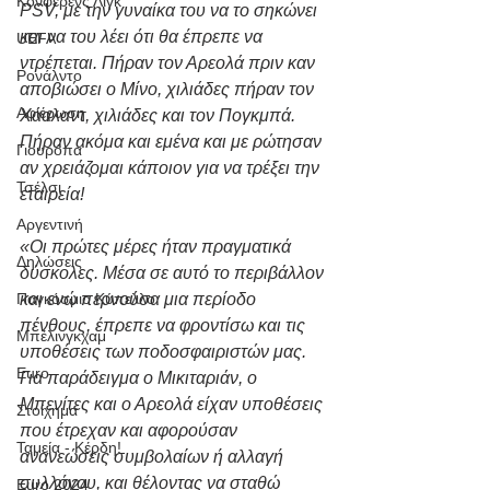
Κόνφερενς Λιγκ
PSV, με την γυναίκα του να το σηκώνει 
και να του λέει ότι θα έπρεπε να 
UEFA
ντρέπεται. Πήραν τον Αρεολά πριν καν 
Ρονάλντο
αποβιώσει ο Μίνο, χιλιάδες πήραν τον 
Αφιέρωση
Χάαλαντ, χιλιάδες και τον Πογκμπά. 
Πήραν ακόμα και εμένα και με ρώτησαν 
Γιουρόπα
αν χρειάζομαι κάποιον για να τρέξει την 
Τσέλσι
εταιρεία!
Αργεντινή
«Οι πρώτες μέρες ήταν πραγματικά 
Δηλώσεις
δύσκολες. Μέσα σε αυτό το περιβάλλον 
και ενώ περνούσα μια περίοδο 
Παγκόσμιο Κύπελλο
πένθους, έπρεπε να φροντίσω και τις 
Μπέλινγκχαμ
υποθέσεις των ποδοσφαιριστών μας. 
Euro
Για παράδειγμα ο Μικιταριάν, ο 
Μπενίτες και ο Αρεολά είχαν υποθέσεις 
Στοίχημα
που έτρεχαν και αφορούσαν 
Ταμεία - Κέρδη!
ανανεώσεις συμβολαίων ή αλλαγή 
συλλόγου, και θέλοντας να σταθώ 
Euro 2024