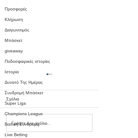
Προσφορές
Κλήρωση
Διαγωνσιμός
Μπάσκετ
giveaway
Ποδοσφαιρικές ιστορίες
Ιστορία
Δυνατό Της Ημέρας
Συνδρομή Μπάσκετ
Σχόλια
Super Liga
Champions League
Γράψτε ένα σχόλιο...
Η Αυλαία Έπεσε: Το 3ο
Ταμείο στο WNB
Βασική Συνδρομή
Συνεχόμενο Μουντιάλ με
Value Δεν Πάει 
Live Betting
Κέρδος και η Επόμενη
Διακοπές!