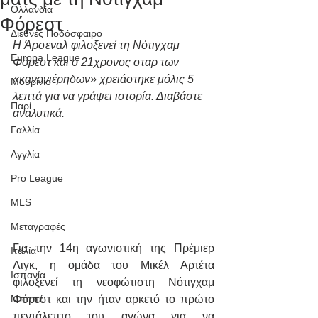
Ολλανδία
Φόρεστ
Διεθνές Ποδόσφαιρο
H Άρσεναλ φιλοξενεί τη Νότιγχαμ 
Europa League
Φόρεστ και ο 21χρονος σταρ των 
«κανονιέρηδων» χρειάστηκε μόλις 5 
Μουρίνιο
λεπτά για να γράψει ιστορία. Διαβάστε 
Παρί
αναλυτικά.
Γαλλία
Αγγλία
Pro League
MLS
Μεταγραφές
Για την 14η αγωνιστική της Πρέμιερ 
Ιταλία
Λιγκ, η ομάδα του Μικέλ Αρτέτα 
Ισπανία
φιλοξενεί τη νεοφώτιστη Νότιγχαμ 
Μπαπέ
Φόρεστ και την ήταν αρκετό το πρώτο 
πεντάλεπτο του αγώνα για να 