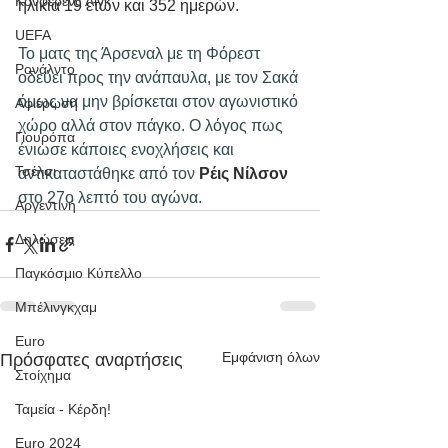
Κόνφερενς Λιγκ
ηλικία 19 ετών και 352 ημερών.
UEFA
Το ματς της Άρσεναλ με τη Φόρεστ 
Ρονάλντο
οδεύει προς την ανάπαυλα, με τον Σακά 
όμως να μην βρίσκεται στον αγωνιστικό 
Αφιέρωση
χώρο αλλά στον πάγκο. Ο λόγος πως 
Γιουρόπα
ένιωσε κάποιες ενοχλήσεις και 
Τσέλσι
αντικαταστάθηκε από τον 
Ρέις Νίλσον
στο 27ο λεπτό του αγώνα.
Αργεντινή
Δηλώσεις
Παγκόσμιο Κύπελλο
Μπέλινγκχαμ
Euro
Εμφάνιση όλων
Πρόσφατες αναρτήσεις
Στοίχημα
Ταμεία - Κέρδη!
Euro 2024