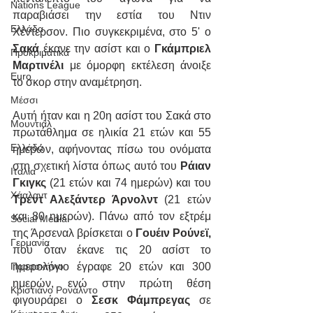
Nations League
παραβιάσει την εστία του Ντιν 
Ελλάδα
Χέντερσον. Πιο συγκεκριμένα, στο 5' ο 
Σακά
 έκανε την ασίστ και ο 
Γκάμπριελ 
Προκριματικά
Μαρτινέλι
 με όμορφη εκτέλεση άνοιξε 
Euro
το σκορ στην αναμέτρηση. 
Μέσσι
Αυτή ήταν και η 20η ασίστ του Σακά στο 
Μουντιάλ
πρωτάθλημα σε ηλικία 21 ετών και 55 
Ελλάδα
ημερών, αφήνοντας πίσω του ονόματα 
στη σχετική λίστα όπως αυτό του 
Ράιαν 
Ιταλία
Γκιγκς
 (21 ετών και 74 ημερών) και του 
Χάαλαντ
Τρεντ Αλεξάντερ Άρνολντ
 (21 ετών 
και 80 ημερών). Πάνω από τον εξτρέμ 
Social Media
της Άρσεναλ βρίσκεται ο 
Γουέιν Ρούνεϊ,
Γερμανία
που όταν έκανε τις 20 ασίστ το 
Παρασκήνιο
ημερολόγιο έγραφε 20 ετών και 300 
ημερών, ενώ στην πρώτη θέση 
Κριστιάνο Ρονάλντο
φιγουράρει ο 
Σεσκ Φάμπρεγας
 σε 