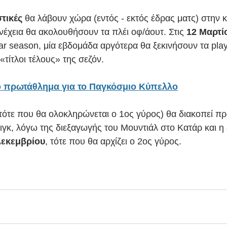
τικές
 θα λάβουν χώρα (εντός - εκτός έδρας ματς) στην 
νέχεια θα ακολουθήσουν τα πλέι οφ/άουτ. Στις 
12 Μαρτί
r season, μία εβδομάδα αργότερα θα ξεκινήσουν τα playo
«τίτλοι τέλους» της σεζόν.
το πρωτάθλημα για το Παγκόσμιο Κύπελλο
(τότε που θα ολοκληρώνεται ο 1ος γύρος) θα διακοπεί π
γκ, λόγω της διεξαγωγής του Μουντιάλ στο Κατάρ και η
Δεκεμβρίου
, τότε που θα αρχίζει ο 2ος γύρος.