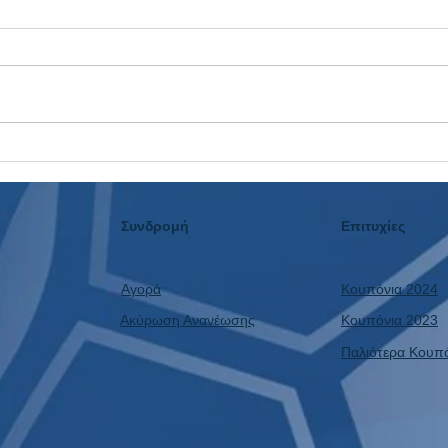
Η Αυλαία Έπεσε: Το 3ο
Ταμε
Συνεχόμενο Μουντιάλ με
Δεν 
Κέρδος και η Επόμενη Μέρα!
Συνδρομή
Επιτυχίες
Αγορά
Κουπόνια 2024
Ακύρωση Ανανέωσης
Κουπόνια 2023
Παλιότερα Κουπ