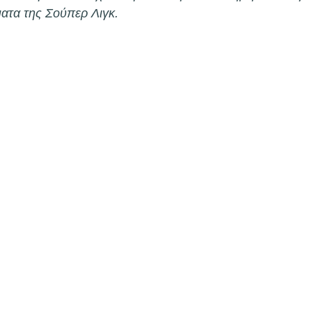
νάλντο
Κόνφερενς Λιγκ
UEFA
Ρονάλντο
ατα της Σούπερ Λιγκ.