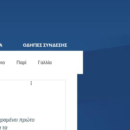
Α
ΟΔΗΓΙΕΣ ΣΥΝΔΕΣΗΣ
νιο
Παρί
Γαλλία
ions League
Ελλάδα
ocial Media
Γερμανία
αραμένει πρώτο 
 τα 