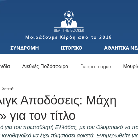
Μοιράζουμε Κέρδη από το 2018
ΣΥΝΔΡΟΜΗ
ΙΣΤΟΡΙΚΟ
ΑΘΛΗΤΙΚΑ ΝΕ
νδία
Διεθνές Ποδόσφαιρο
Europa League
Μουρί
1 λεπτά
S
Μεταγραφές
Ιταλία
Ισπανία
Μπαπέ
Nat
ιγκ Αποδόσεις: Μάχη
 για τον τίτλο
σσι
Μουντιάλ
Ελλάδα
Ιταλία
Χάαλαντ
S
κό για τον πρωταθλητή Ελλάδας, με τον Ολυμπιακό να π
Παναθηναϊκό να έχει πλησιάσει αρκετά. Ενημερωθείτε για