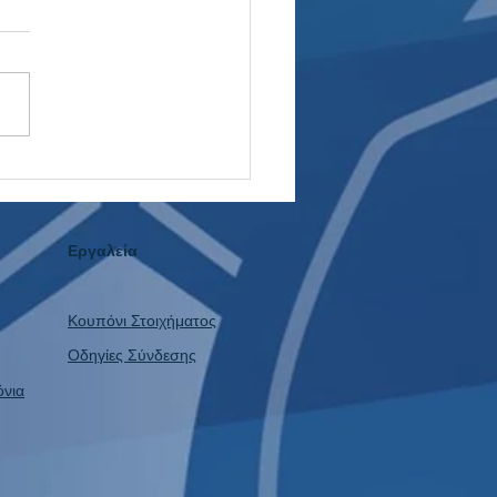
ίο στο WNBA: Το Value
Πάει Ποτέ Διακοπές!
Εργαλεία
Κουπόνι Στοιχήματος
Οδηγίες Σύνδεσης
όνια