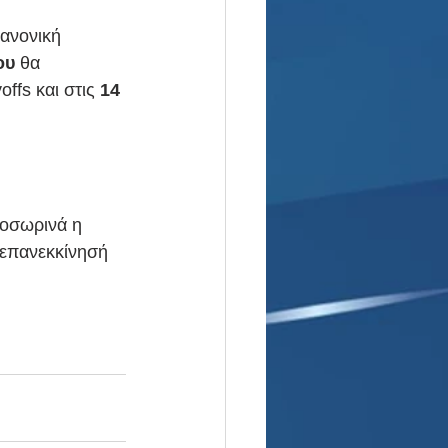
κανονική 
ου
 θα 
ffs και στις 
14 
ροσωρινά η 
 επανεκκίνησή 