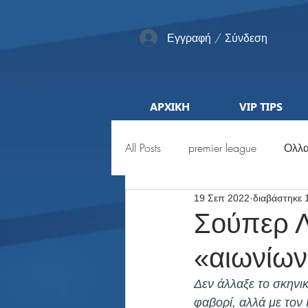
Εγγραφή / Σύνδεση
ΑΡΧΙΚΗ
VIP TIPS
All Posts
premier league
Ολλα
19 Σεπ 2022
διαβάστηκε 
Αγγλία
Pro League
ML
Σούπερ Λ
«αιωνίων»
Προκριματικά
Euro
Μέ
Δεν άλλαξε το σκηνι
φαβορί, αλλά με τον 