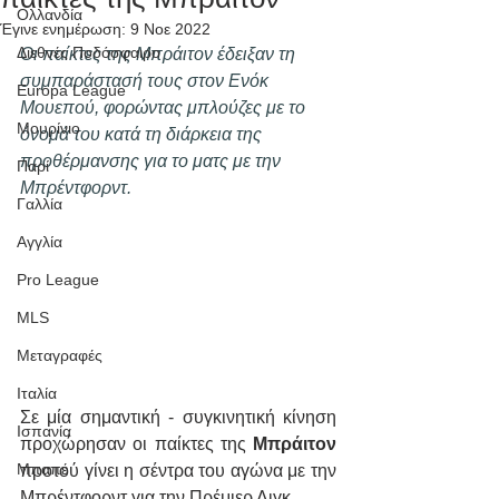
Ολλανδία
Έγινε ενημέρωση:
9 Νοε 2022
Διεθνές Ποδόσφαιρο
Οι παίκτες της Μπράιτον έδειξαν τη 
συμπαράστασή τους στον Ενόκ 
Europa League
Μουεπού, φορώντας μπλούζες με το 
Μουρίνιο
όνομά του κατά τη διάρκεια της 
προθέρμανσης για το ματς με την 
Παρί
Μπρέντφορντ.
Γαλλία
Αγγλία
Pro League
MLS
Μεταγραφές
Ιταλία
Σε μία σημαντική - συγκινητική κίνηση 
Ισπανία
προχώρησαν οι παίκτες της 
Μπράιτον 
Μπαπέ
προτού γίνει η σέντρα του αγώνα με την 
Μπρέντφορντ για την Πρέμιερ Λιγκ.