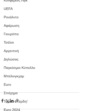
Κόνφερενς Λιγκ
UEFA
Ρονάλντο
Αφιέρωση
Γιουρόπα
Τσέλσι
Αργεντινή
Δηλώσεις
Παγκόσμιο Κύπελλο
Μπέλινγκχαμ
Euro
Στοίχημα
Ταμεία - Κέρδη!
Euro 2024