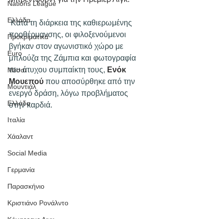
Nations League
Ελλάδα
 Κατά τη διάρκεια της καθιερωμένης 
προθέρμανσης, οι φιλοξενούμενοι 
Προκριματικά
βγήκαν στον αγωνιστικό χώρο με 
Euro
μπλούζα της Ζάμπια και φωτογραφία 
του άτυχου συμπαίκτη τους, 
Eνόκ 
Μέσσι
Μουεπού
 που αποσύρθηκε από την 
Μουντιάλ
ενεργό δράση, λόγω προβλήματος 
Ελλάδα
στην καρδιά.
Ιταλία
Χάαλαντ
Social Media
Γερμανία
Παρασκήνιο
Κριστιάνο Ρονάλντο