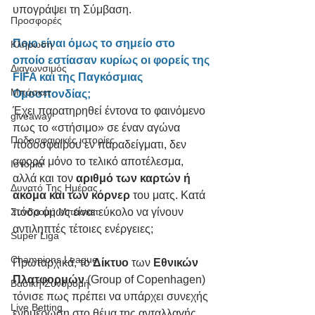
υπογράψει τη Σύμβαση. 
Προσφορές
Ποιο είναι όμως το σημείο στο 
Κλήρωση
οποίο εστίασαν κυρίως οι φορείς της 
Διαγωνσιμός
FIFA και της Παγκόσμιας 
Μπάσκετ
Ομοσπονδίας;
Έχει παρατηρηθεί έντονα το φαινόμενο 
giveaway
πως το «στήσιμο» σε έναν αγώνα 
Ποδοσφαιρικές ιστορίες
ποδοσφαίρου εν παραδείγματι, δεν 
αφορά μόνο το τελικό αποτέλεσμα, 
Ιστορία
αλλά και τον 
αριθμό των καρτών ή 
Δυνατό Της Ημέρας
ακόμα και των κόρνερ
 του ματς. Κατά 
Συνδρομή Μπάσκετ
πόσο όμως είναι εύκολο να γίνουν 
αντιληπτές τέτοιες ενέργειες; 
Super Liga
Champions League
Πρωταρχικά, το 
Δίκτυο
 των 
Εθνικών 
Πλατφορμών
 (Group of Copenhagen) 
Βασική Συνδρομή
τόνισε πως πρέπει να υπάρχει συνεχής 
Live Betting
ενημέρωση στο θέμα της ανταλλαγής 