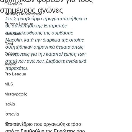
Ολλανδία
στημένους αγώνες
Διεθνές Ποδόσφαιρο
Στο Στρασβούργο πραγματοποιήθηκε η 
Europa League
5η συνάντηση της Επιτροπής 
παρακολούθησης της σύμβασης 
Μουρίνιο
Macolin, κατά την διάρκεια της οποίας 
Παρί
συζητήθηκαν σημαντικά θέματα όπως 
Γαλλία
οι ενέργειες για την καταπολέμηση των 
στημένων αγώνων. Διαβάστε αναλυτικά 
Αγγλία
παρακάτω. 
Pro League
MLS
Μεταγραφές
Ιταλία
Ισπανία
Μπαπέ
Στο συνέδριο που οργανώθηκε τόσο 
από το 
Συμβούλιο
 της 
Ευρώπης
 όσο 