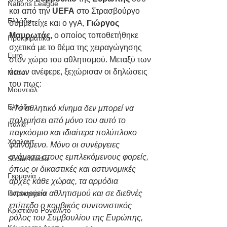
Nations League
και από την 
UEFA
 στο Στρασβούργο 
Ελλάδα
συμμετείχε και ο γγΑ, 
Γιώργος 
Μαυρωτάς,
 ο οποίος τοποθετήθηκε 
Προκριματικά
σχετικά με το θέμα της χειραγώγησης 
Euro
στον χώρο του αθλητισμού. Μεταξύ των 
όσων ανέφερε, ξεχώρισαν οι δηλώσεις 
Μέσσι
του πως: 
Μουντιάλ
Ελλάδα
«
Το αθλητικό κίνημα δεν μπορεί να 
πολεμήσει από μόνο του αυτό το 
Ιταλία
παγκόσμιο και ιδιαίτερα πολύπλοκο 
Χάαλαντ
φαινόμενο. Μόνο οι συνέργειες 
ανάμεσα στους εμπλεκόμενους φορείς, 
Social Media
όπως οι δικαστικές και αστυνομικές 
Γερμανία
αρχές κάθε χώρας, τα αρμόδια 
Παρασκήνιο
υπουργεία αθλητισμού και σε διεθνές 
επίπεδο ο κομβικός συντονιστικός 
Κριστιάνο Ρονάλντο
ρόλος του Συμβουλίου της Ευρώπης, 