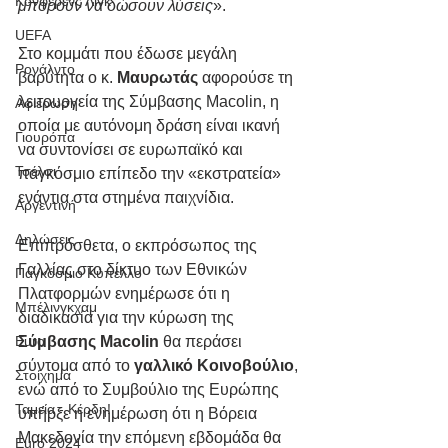
Κόνφερενς Λιγκ
μπορούν να δώσουν λύσεις
». 
UEFA
Στο κομμάτι που έδωσε μεγάλη 
Ρονάλντο
βαρύτητα ο κ. 
Μαυρωτάς
 αφορούσε τη 
λειτουργεία της Σύμβασης Macolin, η 
Αφιέρωση
οποία με αυτόνομη δράση είναι ικανή 
Γιουρόπα
να συντονίσει σε ευρωπαϊκό και 
Τσέλσι
παγκόσμιο επίπεδο την «εκστρατεία» 
ενάντια στα στημένα παιχνίδια.
Αργεντινή
Δηλώσεις
Επιπρόσθετα, ο εκπρόσωπος της 
Γαλλίας στο δίκτυο των Εθνικών 
Παγκόσμιο Κύπελλο
Πλατφορμών ενημέρωσε ότι η 
Μπέλινγκχαμ
διαδικασία για την κύρωση της 
Euro
Σύμβασης Macolin
 θα περάσει 
σύντομα από το 
γαλλικό Κοινοβούλιο
, 
Στοίχημα
ενώ από το Συμβούλιο της Ευρώπης 
Ταμεία - Κέρδη!
υπήρξε η ενημέρωση ότι η Βόρεια 
Μακεδονία την επόμενη εβδομάδα θα 
Euro 2024