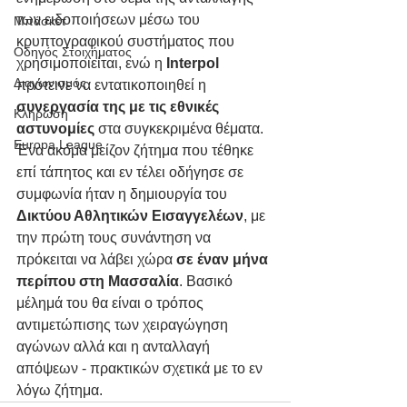
των ειδοποιήσεων μέσω του 
Μπάσκετ
κρυπτογραφικού συστήματος που 
Οδηγός Στοιχήματος
χρησιμοποιείται, ενώ η 
Interpol
Διαγωνισμός
πρότεινε να εντατικοποιηθεί η 
συνεργασία της με τις εθνικές 
Κλήρωση
αστυνομίες
 στα συγκεκριμένα θέματα.
Europa League
Ένα ακόμα μείζον ζήτημα που τέθηκε 
επί τάπητος και εν τέλει οδήγησε σε 
συμφωνία ήταν η δημιουργία του 
Δικτύου Αθλητικών Εισαγγελέων
, με 
την πρώτη τους συνάντηση να 
πρόκειται να λάβει χώρα
 σε έναν μήνα 
περίπου στη Μασσαλία
. Βασικό 
μέλημά του θα είναι ο τρόπος 
αντιμετώπισης των χειραγώγηση 
αγώνων αλλά και η ανταλλαγή 
απόψεων - πρακτικών σχετικά με το εν 
λόγω ζήτημα.  