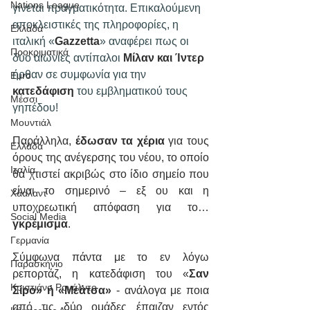
Nations League
γίνεται πραγματικότητα. Επικαλούμενη 
αποκλειστικές της πληροφορίες, η 
Ελλάδα
ιταλική «
Gazzetta
» αναφέρει πως οι 
Προκριματικά
δύο αιώνιες αντίπαλοι 
Μίλαν και Ίντερ
ήρθαν σε συμφωνία για την 
Euro
κατεδάφιση 
του εμβληματικού τους 
Μέσσι
γηπέδου!
Μουντιάλ
Παράλληλα, 
έδωσαν τα χέρια
 για τους 
Ελλάδα
όρους της ανέγερσης του νέου, το οποίο 
Ιταλία
θα χτιστεί ακριβώς στο ίδιο σημείο που 
είναι το σημερινό – εξ ου και η 
Χάαλαντ
υποχρεωτική απόφαση για το… 
Social Media
γκρέμισμα
.
Γερμανία
Σύμφωνα πάντα με το εν λόγω 
Παρασκήνιο
ρεπορτάζ, η κατεδάφιση του «
Σαν 
Κριστιάνο Ρονάλντο
Σίρο» ή «Μεάτσα»
 - ανάλογα με ποια 
από τις δύο ομάδες έπαιζαν εντός 