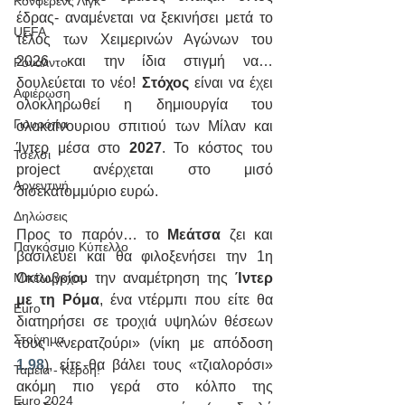
Κόνφερενς Λιγκ
έδρας- αναμένεται να ξεκινήσει μετά το 
UEFA
τέλος των Χειμερινών Αγώνων του 
2026 και την ίδια στιγμή να… 
Ρονάλντο
δουλεύεται το νέο! 
Στόχος 
είναι να έχει 
Αφιέρωση
ολοκληρωθεί η δημιουργία του 
Γιουρόπα
ολοκαίνουριου σπιτιού των Μίλαν και 
Ίντερ
μέσα στο 
2027
. Το κόστος του 
Τσέλσι
project ανέρχεται στο μισό 
Αργεντινή
δισεκατομμύριο ευρώ.
Δηλώσεις
Προς το παρόν… το 
Μεάτσα 
ζει και 
Παγκόσμιο Κύπελλο
βασιλεύει και θα φιλοξενήσει την 1η 
Μπέλινγκχαμ
Οκτωβρίου την αναμέτρηση της 
Ίντερ 
με τη Ρόμα
, ένα ντέρμπι που είτε θα 
Euro
διατηρήσει σε τροχιά υψηλών θέσεων 
Στοίχημα
τους «νερατζούρι» (νίκη με απόδοση 
1.98
), είτε θα βάλει τους «τζιαλορόσι» 
Ταμεία - Κέρδη!
ακόμη πιο γερά στο κόλπο της 
Euro 2024