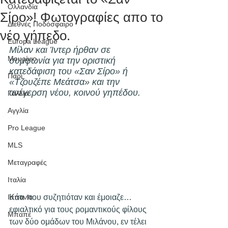
Ολλανδία
Σίρο»! Φωτογραφίες απο το
Διεθνές Ποδόσφαιρο
νέο γήπεδο.
Europa League
Μίλαν και Ίντερ ήρθαν σε 
Μουρίνιο
συμφωνία για την οριστική 
κατεδάφιση του «Σαν Σίρο» ή 
Παρί
«Τζουζέπε Μεάτσα» και την 
ανέγερση νέου, κοινού γηπέδου.
Γαλλία
Αγγλία
Pro League
MLS
Μεταγραφές
Ιταλία
Ισπανία
Κάτι που συζητιόταν και έμοιαζε… 
εφιαλτικό για τους ρομαντικούς φίλους 
Μπαπέ
των δύο ομάδων του Μιλάνου, εν τέλει 