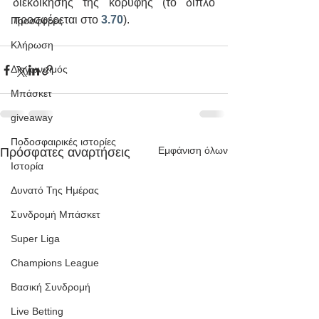
διεκδίκησης της κορυφής (το διπλό 
προσφέρεται στο 
3.70
).
Προσφορές
Κλήρωση
Διαγωνσιμός
Μπάσκετ
giveaway
Ποδοσφαιρικές ιστορίες
Εμφάνιση όλων
Πρόσφατες αναρτήσεις
Ιστορία
Δυνατό Της Ημέρας
Συνδρομή Μπάσκετ
Super Liga
Champions League
Βασική Συνδρομή
Live Betting