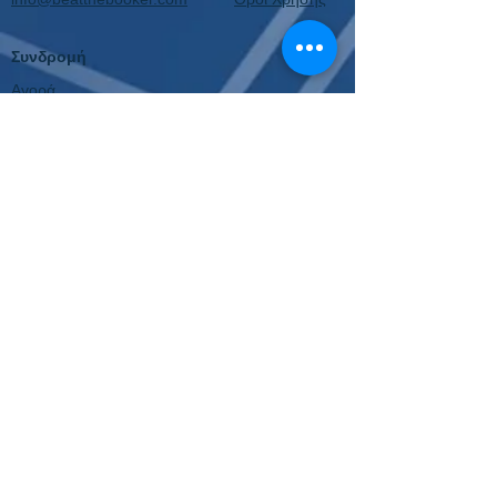
Συνδρομή
Αγορά
Ακύρωση Ανανέωσης
Επιτυχίες
Κουπόνια 2024
Κουπόνια 2023
Παλιότερα Κουπόνια
Εργαλεία
Κουπόνι Στοιχήματος
Οδηγίες Σύνδεσης
Για όλες τις συχνές ερωτήσεις, πατήστε εδώ