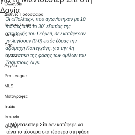
Ολλανδία
Δανία
Διεθνές Ποδόσφαιρο
Οι «Πολίτες», που αγωνίστηκαν με 10 
Europa League
παίκτες από το 30΄ εξαιτίας της 
αποβολής του Γκόμεθ, δεν κατάφεραν 
Μουρίνιο
να λυγίσουν (0-0) εκτός έδρας την 
Παρί
αξιόμαχη Κοπεγχάγη, για την 4η 
Γαλλία
αγωνιστική της φάσης των ομίλων του 
Τσάμπιονς Λιγκ. 
Αγγλία
Pro League
MLS
Μεταγραφές
Ιταλία
Ισπανία
Η 
Μάντσεστερ Σίτι 
δεν κατάφερε να 
Μπαπέ
κάνει το τέσσερα στα τέσσερα στη φάση 