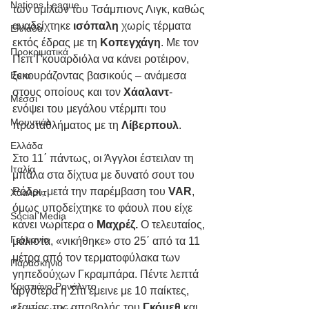
Nations League
των ομίλων του Τσάμπιονς Λιγκ, καθώς 
αναδείχτηκε 
ισόπαλη 
χωρίς τέρματα 
Ελλάδα
εκτός έδρας με τη 
Κοπεγχάγη
. Με τον 
Προκριματικά
Πεπ Γκουαρδιόλα να κάνει ροτέιρον, 
ξεκουράζοντας βασικούς – ανάμεσα 
Euro
στους οποίους και τον 
Χάαλαντ
- 
Μέσσι
ενόψει του μεγάλου ντέρμπι του 
Μουντιάλ
πρωταθλήματος με τη 
Λίβερπουλ
. 
Ελλάδα
Στο 11΄ πάντως, οι Άγγλοι έστειλαν τη 
Ιταλία
μπάλα στα δίχτυα με δυνατό σουτ του 
Ρόδρι, μετά την παρέμβαση του 
VAR
, 
Χάαλαντ
όμως υποδείχτηκε το φάουλ που είχε 
Social Media
κάνει νωρίτερα ο 
Μαχρέζ.
 Ο τελευταίος, 
Γερμανία
μάλιστα, «νικήθηκε» στο 25΄ από τα 11 
μέτρα από τον τερματοφύλακα των 
Παρασκήνιο
γηπεδούχων Γκραμπάρα. Πέντε λεπτά 
Κριστιάνο Ρονάλντο
αργότερα η Σίτι έμεινε με 10 παίκτες, 
εξαιτίας της αποβολής του 
Γκόμεθ
 και 