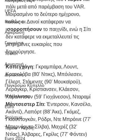
Κόνφερενς Λιγκ
πάλι μετά από παρέμβαση του VAR. 
UEFA
Μοιρασμένο το δεύτερο ημίχρονο, 
καθώς οι Δανοί κατάφεραν να 
Ρονάλντο
ι
σορροπήσουν
 το παιχνίδι, ενώ η Σίτι 
Αφιέρωση
δεν κατάφερε να εκμεταλλευτεί τις 
Γιουρόπα
μετρημένες ευκαιρίες που 
δημιούργησε. 
Τσέλσι
Αργεντινή
Κοπεγχάγη
: Γκραμπάρα, Λουντ, 
Κοτσολάβα (80' Ντικς), Μπόιλεσεν, 
Δηλώσεις
Γέλερτ, Στάμενιτς (90' Μουκαϊρού), 
Παγκόσμιο Κύπελλο
Λεράγκερ, Κρίστιανσεν, Κλάεσον, 
Μπέλινγκχαμ
Χάραλντσον (59' Γιοχάνεσον), Νταραμί
Μάντσεστερ Σίτι
: Έντερσον, Κανσέλο, 
Euro
Ακάντζι, Λαπόρτ (88' Άκε), Γκόμεζ, 
Στοίχημα
Γκιουντογκάν, Ρόδρι, Ντε Μπρόινε (77' 
Μπερνάρντο Σίλβα), Μαχρέζ (32' 
Ταμεία - Κέρδη!
Ντίας), Άλβαρες, Γκρίλις (77' Φόντεν)
Euro 2024