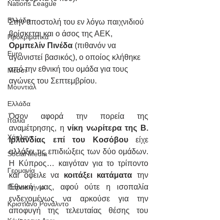
Nations League
Ελλάδα
Στην αποστολή του εν λόγω παιχνιδιού 
βρίσκεται και ο άσος της ΑΕΚ,
Προκριματικά
Ορμπελίν Πινέδα
 (πιθανόν να 
Euro
αγωνιστεί βασικός), ο οποίος κλήθηκε 
από την εθνική του ομάδα για τους 
Μέσσι
αγώνες του Σεπτεμβρίου.
Μουντιάλ
Ελλάδα
Όσον αφορά την πορεία της 
Ιταλία
αναμέτρησης, η 
νίκη νωρίτερα της Β. 
Χάαλαντ
Ιρλανδίας επί του Κοσόβου
 είχε 
αλλάξει τις επιδιώξεις των δύο ομάδων. 
Social Media
Η Κύπρος… καιγόταν για το τρίποντο 
Γερμανία
και όφειλε να 
κοιτάξει κατάματα
 την 
Εθνική μας, αφού ούτε η ισοπαλία 
Παρασκήνιο
ενδεχομένως να αρκούσε για την 
Κριστιάνο Ρονάλντο
αποφυγή της τελευταίας θέσης του 