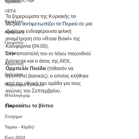
Κόνφερενς Λιγκ
ομίλου.
UEFA
Τα ξημερώματα της Κυριακής 
το 
Ρονάλντο
Μεξικό αντιμετωπίζει το Περού
 σε μια 
ιδιαίτερα ενδιαφέρουσα φιλική 
Αφιέρωση
αναμέτρηση στο «Rose Bowl» της 
Γιουρόπα
Καλιφόρνια (04:00).
Τσέλσι
Στην αποστολή του εν λόγω παιχνιδιού 
βρίσκεται και ο άσος της ΑΕΚ,
Αργεντινή
Ορμπελίν Πινέδα
 (πιθανόν να 
Δηλώσεις
αγωνιστεί βασικός), ο οποίος κλήθηκε 
από την εθνική του ομάδα για τους 
Παγκόσμιο Κύπελλο
αγώνες του Σεπτεμβρίου.
Μπέλινγκχαμ
Παρακάτω το βίντεο
Euro
Στοίχημα
Ταμεία - Κέρδη!
Euro 2024