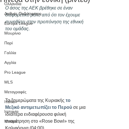
Ολλανδία
Ο άσος της ΑΕΚ βρέθηκε σε έναν 
Διεθνές Ποδόσφαιρο
διαφορετικό ρόλο από ότι τον έχουμε 
συνηθίσει στην προπόνηση της εθνική 
Europa League
του ομάδας.
Μουρίνιο
Παρί
Γαλλία
Αγγλία
Pro League
MLS
Μεταγραφές
Τα ξημερώματα της Κυριακής 
το 
Ιταλία
Μεξικό αντιμετωπίζει το Περού
 σε μια 
Ισπανία
ιδιαίτερα ενδιαφέρουσα φιλική 
αναμέτρηση στο «Rose Bowl» της 
Μπαπέ
Καλιφόρνια (04:00).