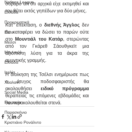
Nations League
σοβαρό απ’ότι αρχικά είχε εκτιμηθεί και 
τον θέτει εκτός γηπέδων για δύο μήνες.
Ελλάδα
Προκριματικά
Κατ’ επέκταση, ο 
διεθνής Άγγλος
 δεν 
θα καταφέρει να δώσει το παρών ούτε 
Euro
στο 
Μουντιάλ του Κατάρ
, στερώντας 
Μέσσι
από τον Γκάρεθ Σάουθγκεϊτ μια 
Μουντιάλ
αξιόπιστη λύση για τα άκρα της 
αμυντικής γραμμής.
Ελλάδα
Ιταλία
Η διοίκηση της Τσέλσι ενημέρωσε πως 
ο άτυχος ποδοσφαιριστής θα 
Χάαλαντ
ακολουθήσει 
ειδικό πρόγραμμα
Social Media
θεραπείας τις επόμενες εβδομάδες και 
Γερμανία
θα παρακολουθείται στενά.
Παρασκήνιο
Κριστιάνο Ρονάλντο