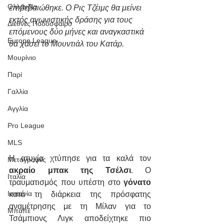
Ολλανδία
επιβεβαιώθηκε. Ο Ρις Τζέιμς θα μείνει 
εκτός αγωνιστικής δράσης για τους 
Διεθνές Ποδόσφαιρο
επόμενους δύο μήνες και αναγκαστικά 
Europa League
θα χάσει το Μουντιάλ του Κατάρ.
Μουρίνιο
Παρί
Γαλλία
Αγγλία
Pro League
MLS
Η ατυχία χτύπησε για τα καλά τον 
Μεταγραφές
ακραίο μπακ της Τσέλσι
. Ο 
Ιταλία
τραυματισμός που υπέστη στο 
γόνατο 
Ισπανία
κατά τη διάρκεια της πρόσφατης 
αναμέτρησης με τη Μίλαν για το 
Μπαπέ
Τσάμπιονς Λιγκ αποδείχτηκε πιο 