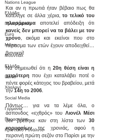
Nations League
Και αν η πρωτιά ήταν βέβαιο πως θα 
Ελλάδα
κατέληγε σε άλλα χέρια, 
το τελικό του 
πλασάρισμα
 αποτελεί απόδειξη ότι 
Προκριματικά
κανείς δεν μπορεί να τα βάλει με τον 
Euro
χρόνο
, ακόμα και εκείνοι που στο 
Μέσσι
πέρασμα των ετών έχουν αποδειχθεί… 
βιονικοί!
Μουντιάλ
Ελλάδα
Να σημειωθεί ότι η 
20η θέση είναι η 
χειρότερη
 που έχει καταλάβει ποτέ o 
Ιταλία
πέντε φορές κάτοχος του βραβείου, μετά 
Χάαλαντ
την 
14η το 2006
.
Social Media
Πάντως… για να τα λέμε όλα, ο 
Γερμανία
άσπονδος «εχθρός» του 
Λιονέλ Μέσι
Παρασκήνιο
δεν βρέθηκε καν στη λίστα των 
30 
κορυφαίων
 της χρονιάς, αφού η 
Κριστιάνο Ρονάλντο
περσινή πρώτη σεζόν στο Παρίσι με την 