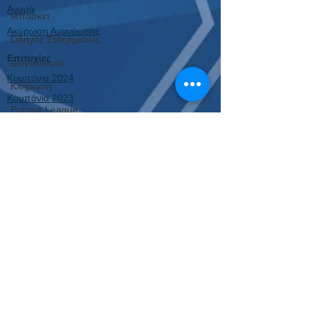
Αγορά
Μπάσκετ
Ακύρωση Ανανέωσης
Οδηγός Στοιχήματος
Επιτυχίες
Διαγωνισμός
Κουπόνια 2024
Κλήρωση
Κουπόνια 2023
Europa League
Παλιότερα Κουπόνια
Εργαλεία
Κουπόνι Στοιχήματος
Οδηγίες Σύνδεσης
Για όλες τις συχνές ερωτήσεις, πατήστε εδώ