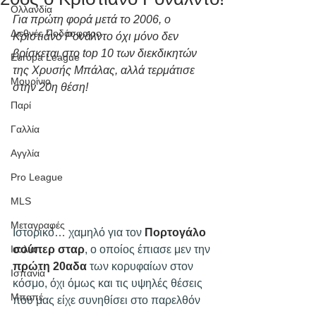
Ολλανδία
Για πρώτη φορά μετά το 2006, ο 
Διεθνές Ποδόσφαιρο
Κριστιάνο Ρονάλντο όχι μόνο δεν 
βρίσκεται στο top 10 των διεκδικητών 
Europa League
της Χρυσής Μπάλας, αλλά τερμάτισε 
Μουρίνιο
στην 20η θέση!
Παρί
Γαλλία
Αγγλία
Pro League
MLS
Μεταγραφές
Ιστορικό… χαμηλό για τον 
Πορτογάλο 
σούπερ σταρ
, ο οποίος έπιασε μεν την 
Ιταλία
πρώτη 20αδα 
των κορυφαίων στον 
Ισπανία
κόσμο, όχι όμως και τις υψηλές θέσεις 
Μπαπέ
που μας είχε συνηθίσει στο παρελθόν