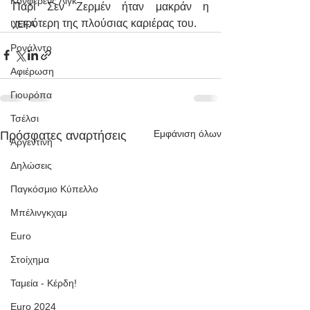
Κόνφερενς Λιγκ
Παρί Σεν Ζερμέν ήταν μακράν η 
χειρότερη της πλούσιας καριέρας του.
UEFA
Ρονάλντο
Αφιέρωση
Γιουρόπα
Τσέλσι
Εμφάνιση όλων
Πρόσφατες αναρτήσεις
Αργεντινή
Δηλώσεις
Παγκόσμιο Κύπελλο
Μπέλινγκχαμ
Euro
Στοίχημα
Ταμεία - Κέρδη!
Euro 2024