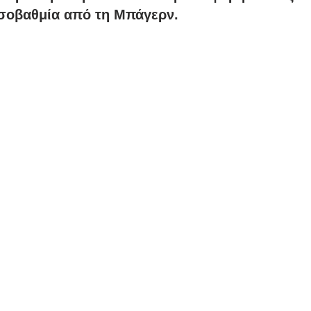
νάλντο
Κόνφερενς Λιγκ
UEFA
Ρονάλντο
σοβαθμία από τη Μπάγερν.