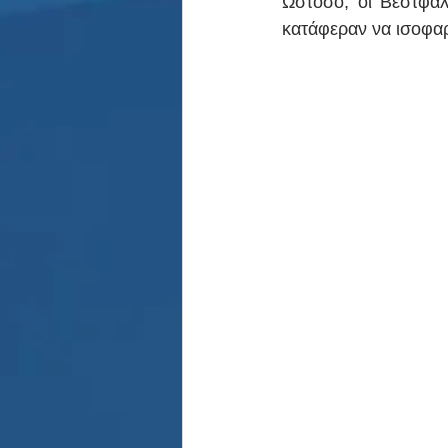
Ωστόσο, οι Βεστφαλ
κατάφεραν να ισοφαρ