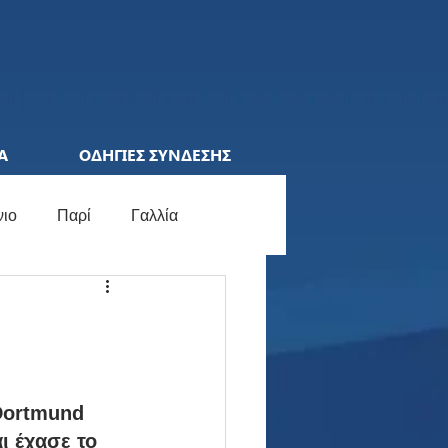
Α
ΟΔΗΓΙΕΣ ΣΥΝΔΕΣΗΣ
νιο
Παρί
Γαλλία
ions League
Ελλάδα
ocial Media
Γερμανία
Dortmund 
ι έχασε το 