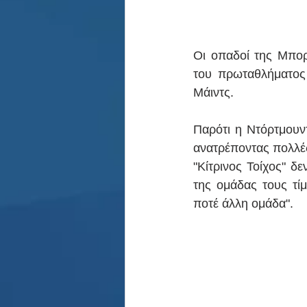
Οι οπαδοί της Μπορ
του πρωταθλήματος 
Μάιντς.
Παρότι η Ντόρτμουντ
ανατρέποντας πολλές
"Κίτρινος Τοίχος" δ
της ομάδας τους τί
ποτέ άλλη ομάδα".