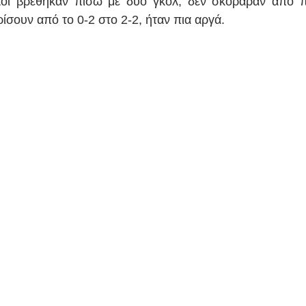
οί βρέθηκαν πίσω με δύο γκολ, δεν σκόραραν από πέν
ίσουν από το 0-2 στο 2-2, ήταν πια αργά.