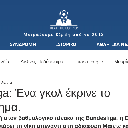
Μοιράζουμε Κέρδη από το 2018
ΣΥΝΔΡΟΜΗ
ΙΣΤΟΡΙΚΟ
ΑΘΛΗΤΙΚΑ ΝΕ
νδία
Διεθνές Ποδόσφαιρο
Europa League
Μουρί
2 λεπτά
S
Μεταγραφές
Ιταλία
Ισπανία
Μπαπέ
Nat
a: Ένα γκολ έκρινε το
ημα.
σσι
Μουντιάλ
Ελλάδα
Ιταλία
Χάαλαντ
S
 στον βαθμολογικό πίνακα της Bundesliga, η 
πάρει τη νίκη απέναντι στη αδιάφορη Μάιντς κα