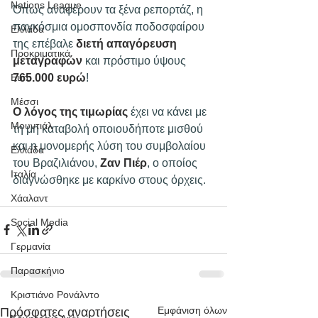
Nations League
Όπως αναφέρουν τα ξένα ρεπορτάζ, η 
παγκόσμια ομοσπονδία ποδοσφαίρου 
Ελλάδα
της επέβαλε 
διετή απαγόρευση 
Προκριματικά
μεταγραφών
 και πρόστιμο ύψους 
765.000 ευρώ
!
Euro
Μέσσι
Ο λόγος της τιμωρίας
 έχει να κάνει με 
Μουντιάλ
τη μη καταβολή οποιουδήποτε μισθού 
και η μονομερής λύση του συμβολαίου 
Ελλάδα
του Βραζιλιάνου, 
Ζαν Πιέρ
, ο οποίος 
Ιταλία
διαγνώσθηκε με καρκίνο στους όρχεις.
Χάαλαντ
Social Media
Γερμανία
Παρασκήνιο
Κριστιάνο Ρονάλντο
Εμφάνιση όλων
Πρόσφατες αναρτήσεις