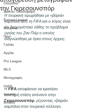
Ολλανδία
την Γκιρεσουνσπόρ
Διεθνές Ποδόσφαιρο
Η τουρκική τιμωρήθηκε με «βαριά» 
Europa League
καμπάνα από τη FIFA και ο λόγος είναι 
ότι διαχειρίστηκε λάθος το πρόβλημα 
Μουρίνιο
υγείας του Ζαν Πιέρ ο οποίος 
Παρί
διαγνώσθηκε με όγκο στους όρχεις.
Γαλλία
Αγγλία
Pro League
MLS
Μεταγραφές
Ιταλία
Η 
FIFA 
αποφάσισε να κρατήσει 
Ισπανία
αυστηρή στάση απέναντι στην 
Γκιρεσουνσπόρ
, ρίχνοντας «βαριά» 
Μπαπέ
καμπάνα στον τουρκικό σύλλογο. 