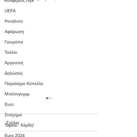
Κόνφερενς Λιγκ
UEFA
Ρονάλντο
Αφιέρωση
Γιουρόπα
Τσέλσι
Αργεντινή
Δηλώσεις
Παγκόσμιο Κύπελλο
Μπέλινγκχαμ
6/6 Ταμεία και +
Euro
Κέρδος σε μία Η
Ιστορική Επίδοσ
Στοίχημα
Δείτε πώς η ομάδα
Μουντιάλ 2026
Σχόλια
Ταμεία - Κέρδη!
The Booker κατέγρ
απόλυτο 6/6 (μαζί 
Euro 2024