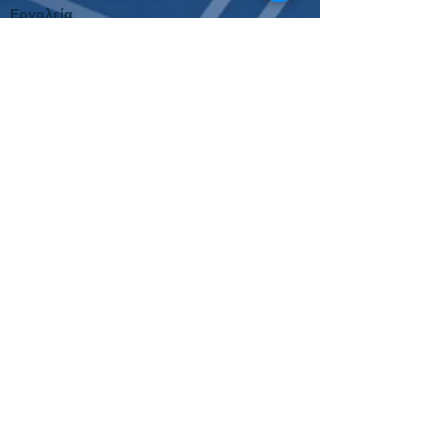
Εργαλεία
Μπάσκετ
Κουπόνι Στοιχήματος
Οδηγός Στοιχήματος
Οδηγίες Σύνδεσης
Διαγωνισμός
Για όλες τις συχνές ερωτήσεις, πατήστε εδώ
Κλήρωση
Europa League
21+ | ΑΡΜΟΔΙΟΣ ΡΥΘΜΙΣΤΗΣ ΕΕΕΠ |
ΚΙΝΔΥΝΟΣ ΕΘΙΣΜΟΥ & ΑΠΩΛΕΙΑΣ
ΠΕΡΙΟΥΣΙΑΣ |
ΓΡΑΜΜΗ ΒΟΗΘΕΙΑΣ ΚΕΘΕΑ: 210
9237777 | ΠΑΙΞ
Ε ΥΠΕΥΘ
ΥΝΑ
Το Περιεχόμενο της ιστοσελίδας είναι