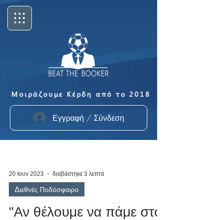
Μοιράζουμε Κέρδη από το 2018
Εγγραφή / Σύνδεση
20 Ιουν 2023
διαβάστηκε 3 λεπτά
Διεθνές Ποδόσφαιρο
"Αν θέλουμε να πάμε στο