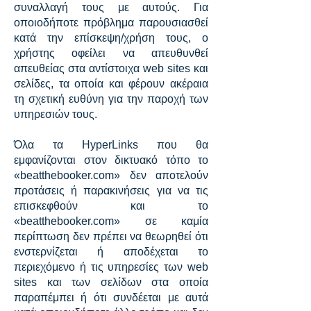
συναλλαγή τους με αυτούς. Για
οποιοδήποτε πρόβλημα παρουσιασθεί
κατά την επίσκεψη/χρήση τους, ο
χρήστης οφείλει να απευθυνθεί
απευθείας στα αντίστοιχα web sites και
σελίδες, τα οποία και φέρουν ακέραια
τη σχετική ευθύνη για την παροχή των
υπηρεσιών τους.
Όλα τα HyperLinks που θα
εμφανίζονται στον δικτυακό τόπο το
«beatthebooker.com» δεν αποτελούν
προτάσεις ή παρακινήσεις για να τις
επισκεφθούν και το
«beatthebooker.com» σε καμία
περίπτωση δεν πρέπει να θεωρηθεί ότι
ενστερνίζεται ή αποδέχεται το
περιεχόμενο ή τις υπηρεσίες των web
sites και των σελίδων στα οποία
παραπέμπει ή ότι συνδέεται με αυτά