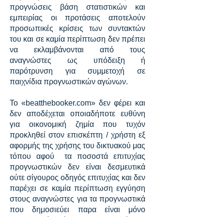
προγνώσεις βάση στατιστικών και
εμπειρίας οι προτάσεις αποτελούν
προσωπικές κρίσεις των συντακτών
του και σε καμία περίπτωση δεν πρέπει
να εκλαμβάνονται από τους
αναγνώστες ως υπόδειξη ή
παρότρυνση για συμμετοχή σε
παιχνίδια προγνωστικών αγώνων.
Το «beatthebooker.com» δεν φέρει και
δεν αποδέχεται οποιαδήποτε ευθύνη
για οικονομική ζημία που τυχόν
προκληθεί στον επισκέπτη / χρήστη εξ
αφορμής της χρήσης του δικτυακού μας
τόπου αφού τα ποσοστά επιτυχίας
προγνωστικών δεν είναι δεσμευτικά
ούτε σίγουρος οδηγός επιτυχίας και δεν
παρέχει σε καμία περίπτωση εγγύηση
στους αναγνώστες για τα προγνωστικά
που δημοσιεύει παρα είναι μόνο