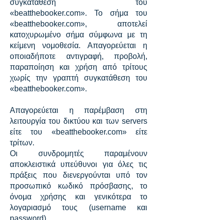
συγκατάθεση του
«beatthebooker.com». Το σήμα του
«beatthebooker.com», αποτελεί
κατοχυρωμένο σήμα σύμφωνα με τη
κείμενη νομοθεσία. Απαγορεύεται η
οποιαδήποτε αντιγραφή, προβολή,
παραποίηση και χρήση από τρίτους
χωρίς την γραπτή συγκατάθεση του
«beatthebooker.com».
Απαγορεύεται η παρέμβαση στη
λειτουργία του δικτύου και των servers
είτε του «beatthebooker.com» είτε
τρίτων.
Οι συνδρομητές παραμένουν
αποκλειστικά υπεύθυνοι για όλες τις
πράξεις που διενεργούνται υπό τον
προσωπικό κωδικό πρόσβασης, το
όνομα χρήσης και γενικότερα το
λογαριασμό τους (username και
password).