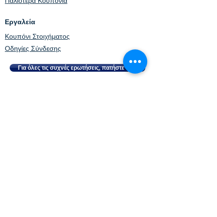
Παλιότερα Κουπόνια
Εργαλεία
Κουπόνι Στοιχήματος
Οδηγίες Σύνδεσης
Για όλες τις συχνές ερωτήσεις, πατήστε εδώ
21+ | ΑΡΜΟΔΙΟΣ ΡΥΘΜΙΣΤΗΣ ΕΕΕΠ |
ΚΙΝΔΥΝΟΣ ΕΘΙΣΜΟΥ & ΑΠΩΛΕΙΑΣ
ΠΕΡΙΟΥΣΙΑΣ |
ΓΡΑΜΜΗ ΒΟΗΘΕΙΑΣ ΚΕΘΕΑ: 210
9237777 | ΠΑΙΞ
Ε ΥΠΕΥΘ
ΥΝΑ