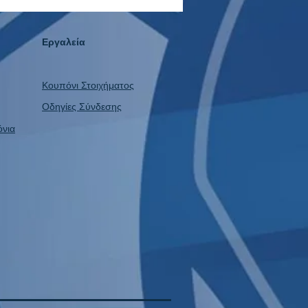
ομίζοντας +924.50€ καθαρό
ς!
Εργαλεία
Κουπόνι Στοιχήματος
Οδηγίες Σύνδεσης
όνια