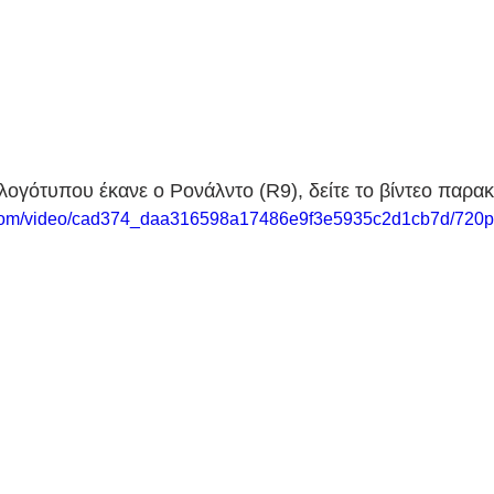
ογότυπου έκανε ο Ρονάλντο (R9), δείτε το βίντεο παρα
ic.com/video/cad374_daa316598a17486e9f3e5935c2d1cb7d/720p