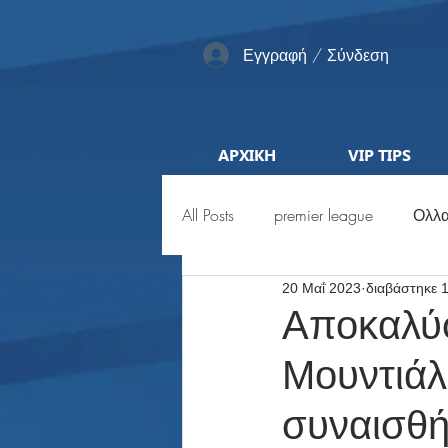
Εγγραφή / Σύνδεση
ΑΡΧΙΚΗ
VIP TIPS
All Posts
premier league
Ολλα
20 Μαΐ 2023
διαβάστηκε 
Αγγλία
Pro League
ML
Αποκαλύφ
Μουντιάλ
Προκριματικά
Euro
Μέ
συναισθή