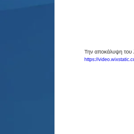
Την αποκάλυψη του λ
https://video.wixstat