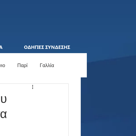
Α
ΟΔΗΓΙΕΣ ΣΥΝΔΕΣΗΣ
νιο
Παρί
Γαλλία
ions League
Ελλάδα
ου
τα
ocial Media
Γερμανία