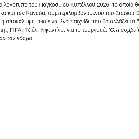
νάλντο
Κόνφερενς Λιγκ
UEFA
Ρονάλντο
 λογότυπο του Παγκοσμίου Κυπέλλου 2026, το οποίο θα
ικό και τον Καναδά, συμπεριλαμβανομένου του Σταδίου S
 η αποκάλυψη. 'Θα είναι ένα παιχνίδι που θα αλλάξει τα δ
ς FIFA, Τζιάνι Ινφαντίνο, για το τουρνουά. '
Ό,τι συμβαίν
ρο τον κόσμο
'.