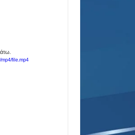
κάτω.
/mp4/file.mp4