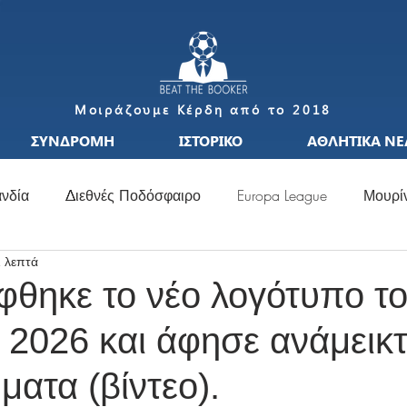
Μοιράζουμε Κέρδη από το 2018
ΣΥΝΔΡΟΜΗ
ΙΣΤΟΡΙΚΟ
ΑΘΛΗΤΙΚΑ ΝΕ
νδία
Διεθνές Ποδόσφαιρο
Europa League
Μουρί
1 λεπτά
S
Μεταγραφές
Ιταλία
Ισπανία
Μπαπέ
Nat
θηκε το νέο λογότυπο τ
 2026 και άφησε ανάμεικ
σσι
Μουντιάλ
Ελλάδα
Ιταλία
Χάαλαντ
S
ματα (βίντεο).