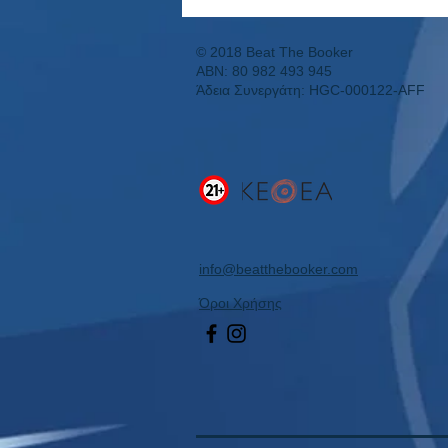
Συνεχόμενο Μουντιάλ με
Κέρδος και η Επόμενη Μέρα!
© 2018 Beat The Booker
ABN: 80 982 493 945
Άδεια Συνεργάτη: HGC-000122-AFF
info@beatthebooker.com
Όροι Χρήσης