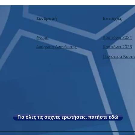
αποκ
Δεν Πάει Ποτέ Διακοπές!
κέρδο
Συνδρομή
Επιτυχίες
Αγορά
Κουπόνια 2024
Ακύρωση Ανανέωσης
Κουπόνια 2023
Παλιότερα Κουπ
Για όλες τις συχνές ερωτήσεις, πατήστε εδώ