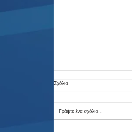
Σχόλια
Γράψτε ένα σχόλιο...
Η Αυλαία Έπεσε: Το 3ο