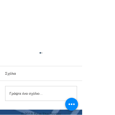
Σχόλια
Γράψτε ένα σχόλιο...
10 στις 17 προτάσεις
3/4 είχαμε στις χ
πήγαν ταμείο με μέσο όρο
προτάσεις με απ
απόδοσης 2.68!!
125.15€ καθαρό 
© 2018 Beat The Booker