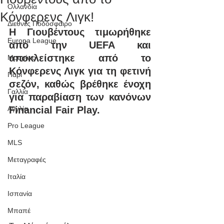
Ολλανδία
Κόνφερενς Λιγκ!
Διεθνές Ποδόσφαιρο
Η Γιουβέντους τιμωρήθηκε 
Europa League
από την UEFA και 
αποκλείστηκε από το 
Μουρίνιο
Κόνφερενς Λιγκ για τη φετινή 
Παρί
σεζόν, καθώς βρέθηκε ένοχη 
Γαλλία
για παραβίαση των κανόνων 
Αγγλία
Financial Fair Play.
Pro League
MLS
Μεταγραφές
Ιταλία
Ισπανία
Μπαπέ