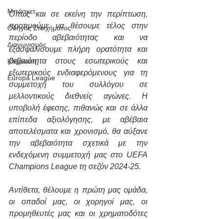
Μπάσκετ
Όπως και σε εκείνη την περίπτωση, 
προτιμούμε να θέσουμε τέλος στην 
Οδηγός Στοιχήματος
περίοδο αβεβαιότητας και να 
Διαγωνισμός
εξασφαλίσουμε πλήρη ορατότητα και 
βεβαιότητα στους εσωτερικούς και 
Κλήρωση
εξωτερικούς ενδιαφερόμενους για τη 
Europa League
συμμετοχή του συλλόγου σε 
μελλοντικούς διεθνείς αγώνες. Η 
υποβολή έφεσης, πιθανώς και σε άλλα 
επίπεδα αξιολόγησης, με αβέβαια 
αποτελέσματα και χρονισμό, θα αύξανε 
την αβεβαιότητα σχετικά με την 
ενδεχόμενη συμμετοχή μας στο UEFA 
Champions League τη σεζόν 2024-25.
Αντίθετα, θέλουμε η πρώτη μας ομάδα, 
οι οπαδοί μας, οι χορηγοί μας, οι 
προμηθευτές μας και οι χρηματοδότες 