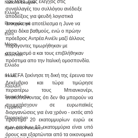
Τον Μάιο, ένας έλεγχος στις 
Nations League
συναλλαγές του συλλόγου ανέδειξε 
Ελλάδα
αποδείξεις για ψευδή λογιστικά 
Προκριματικά
στοιχεία, με αποτέλεσμα η Juve να 
χάσει δέκα βαθμούς, ενώ ο πρώην 
Euro
πρόεδρος Αντρέα Ανιέλι μαζί άλλους 
Μέσσι
παράγοντες τιμωρήθηκαν με 
αποκλεισμό α και τους επιβλήθηκαν 
Μουντιάλ
πρόστιμα απο την Ιταλική ομοσπονδία.
Ελλάδα
Η UEFA ξεκίνησε τη δική της έρευνα τον 
Ιταλία
Δεκέμβριο και τώρα τιμώρησε 
Χάαλαντ
περαιτέρω τους Μπιανκονέρι, 
Social Media
ανακοινώνοντας ότι δεν θα μπορούν να 
συμμετάσχουν σε ευρωπαϊκές 
Γερμανία
διοργανώσεις για ένα χρόνο - εκτός από 
Παρασκήνιο
πρόστιμο 20 εκατομμυρίων ευρώ εκ 
των οποίων 10 εκατομμύρια είναι υπό 
Κριστιάνο Ρονάλντο
όρους και εξαρτώνται από τα οικονομικά 