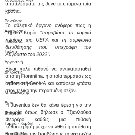
Κόνφερενς Λιγκ
αποτελέσματα της Juve τα επόμενα τρία 
UEFA
χρόνια.
Ρονάλντο
Το αθλητικό όργανο ανέφερε πως η 
Αφιέρωση
Γηραιά Κυρία 
"παραβίασε το νομικό 
πλαίσιο της UEFA και τη συμφωνία 
Γιουρόπα
διευθέτησης που υπεγράφη τον 
Τσέλσι
Αύγουστο του 2022".
Αργεντινή
Είναι πολύ πιθανό να αντικατασταθεί 
Δηλώσεις
από τη Fiorentina, η οποία τερμάτισε ως 
Παγκόσμιο Κύπελλο
όγδοη στη Serie A και κατάφερε φτάσει 
στον τελικό την περασμένη σεζόν.
Μπέλινγκχαμ
Euro
Η Juventus δεν θα κάνει έφεση για την 
τιμωρία όπως δήλωσε ο Τζιανλούκα 
Στοίχημα
Φερρέρο καθώς μια πιθανή 
Ταμεία - Κέρδη!
καθυστέρηση μέχρι να λθθεί η υπόθεση 
Euro 2024
θα έβρισκε την Γιουβέντους τη νέα σεζόν 