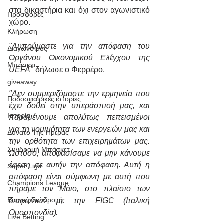
στα δικαστήρια και όχι στον αγωνιστικό 
Προσφορές
χώρο.
Κλήρωση
"Λυπούμαστε για την απόφαση του 
Διαγωνσιμός
Οργάνου Οικονομικού Ελέγχου της 
Μπάσκετ
UEFA"
 δήλωσε ο Φερρέρο.
giveaway
"Δεν συμμεριζόμαστε την ερμηνεία που 
Ποδοσφαιρικές ιστορίες
έχει δοθεί στην υπεράσπισή μας, και 
Ιστορία
παραμένουμε απολύτως πεπεισμένοι 
για τη νομιμότητα των ενεργειών μας και 
Δυνατό Της Ημέρας
την ορθότητα των επιχειρημάτων μας. 
Συνδρομή Μπάσκετ
Ωστόσο, αποφασίσαμε να μην κάνουμε 
έφεση σε αυτήν την απόφαση. Αυτή η 
Super Liga
απόφαση είναι σύμφωνη με αυτή που 
Champions League
πήραμε τον Μάιο, στο πλαίσιο των 
Βασική Συνδρομή
διαφωνιών με την FIGC (Ιταλική 
Ομοσπονδία).
Live Betting