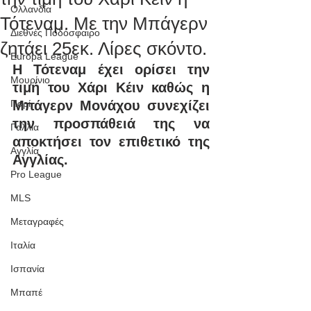
Ολλανδία
Τότεναμ. Με την Μπάγερν
Διεθνές Ποδόσφαιρο
ζητάει 25εκ. Λίρες σκόντο.
Europa League
Η Τότεναμ έχει ορίσει την 
Μουρίνιο
τιμή του Χάρι Κέιν καθώς η 
Παρί
Μπάγερν Μονάχου συνεχίζει 
την προσπάθειά της να 
Γαλλία
αποκτήσει τον επιθετικό της 
Αγγλία
Αγγλίας.
Pro League
MLS
Μεταγραφές
Ιταλία
Ισπανία
Μπαπέ