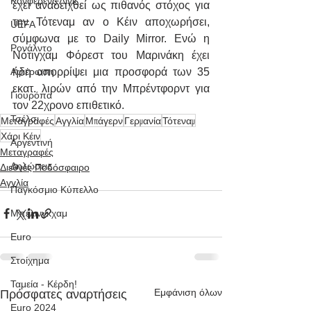
Κόνφερενς Λιγκ
έχει αναδειχθεί ως πιθανός στόχος για 
την Τότεναμ αν ο Κέιν αποχωρήσει, 
UEFA
σύμφωνα με το Daily Mirror. Ενώ η 
Ρονάλντο
Νότιγχαμ Φόρεστ του Μαρινάκη έχει 
ήδη απορρίψει μια προσφορά των 35 
Αφιέρωση
εκατ. λιρών από την Μπρέντφορντ για 
Γιουρόπα
τον 22χρονο επιθετικό.
Τσέλσι
Μεταγραφές
Αγγλία
Μπάγερν
Γερμανία
Τότεναμ
Χάρι Κέιν
Αργεντινή
Μεταγραφές
Δηλώσεις
Διεθνές Ποδόσφαιρο
Αγγλία
Παγκόσμιο Κύπελλο
Μπέλινγκχαμ
Euro
Στοίχημα
Ταμεία - Κέρδη!
Εμφάνιση όλων
Πρόσφατες αναρτήσεις
Euro 2024