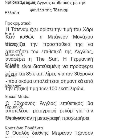
Nations League
Ο 30χρονος Άγγλος επιθετικός με την 
φανέλα της Τότεναμ
Ελλάδα
Προκριματικά
Η Τότεναμ έχει ορίσει την τιμή του Χάρι 
Euro
Κέιν καθώς η Μπάγερν Μονάχου 
συνεχίζει την προσπάθειά της να 
Μέσσι
αποκτήσει τον επιθετικό της Αγγλίας, 
Μουντιάλ
αναφέρει η The Sun. Η Γερμανική 
Ελλάδα
ομάδα είναι διατεθειμένη να προσφέρει 
μέχρι και 85 εκατ. λίρες για τον 30χρονο 
Ιταλία
- που ακόμα υπολείπεται σημαντικά από 
Χάαλαντ
την αρχική τιμή των 100 εκατ. λιρών.
Social Media
Ο 30χρονος Άγγλος επιθετικός θα 
Γερμανία
αποτελέσει μεταγραφή ρεκόρ για την 
Παρασκήνιο
Μπάγερν αν η μεταγραφή προχωρήσει
Κριστιάνο Ρονάλντο
Ο Ουαλός διεθνής Μπρέναν Τζόνσον 