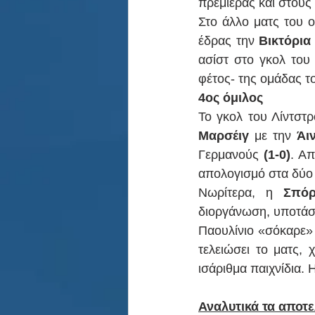
πρεμιέρας και στους
Στο άλλο ματς του ο
έδρας την 
Βικτόρια
ασίστ στο γκολ του 
φέτος- της ομάδας τ
4ος όμιλος
Μαρσέιγ 
με την 
Άι
Γερμανούς 
(1-0)
. Απ
απολογισμό στα δύο 
Νωρίτερα, η 
Σπόρ
διοργάνωση, υποτάσσ
Παουλίνιο «σόκαρε» 
τελειώσει το ματς, 
ισάριθμα παιχνίδια. 
Αναλυτικά τα αποτ