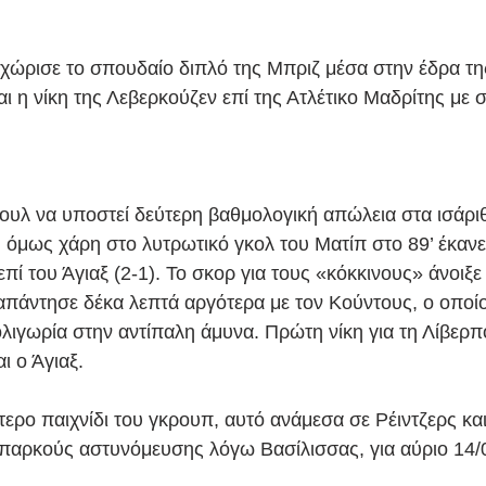
εχώρισε το σπουδαίο διπλό της Μπριζ μέσα στην έδρα τη
αι η νίκη της Λεβερκούζεν επί της Ατλέτικο Μαδρίτης με 
πουλ να υποστεί δεύτερη βαθμολογική απώλεια στα ισάρ
, όμως χάρη στο λυτρωτικό γκολ του Ματίπ στο 89’ έκανε
πί του Άγιαξ (2-1). Το σκορ για τους «κόκκινους» άνοιξε 
απάντησε δέκα λεπτά αργότερα με τον Κούντους, ο οποίο
λιγωρία στην αντίπαλη άμυνα. Πρώτη νίκη για τη Λίβερπο
ι ο Άγιαξ.
τερο παιχνίδι του γκρουπ, αυτό ανάμεσα σε Ρέιντζερς κα
αρκούς αστυνόμευσης λόγω Βασίλισσας, για αύριο 14/09