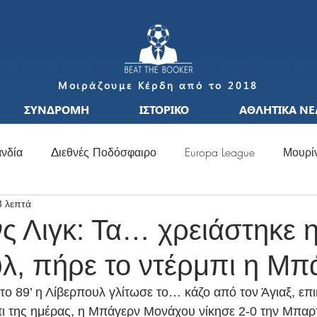
Μοιράζουμε Κέρδη από το 2018
ΣΥΝΔΡΟΜΗ
ΙΣΤΟΡΙΚΟ
ΑΘΛΗΤΙΚΑ ΝΕ
νδία
Διεθνές Ποδόσφαιρο
Europa League
Μουρί
3 λεπτά
S
Μεταγραφές
Ιταλία
Ισπανία
Μπαπέ
Nat
ς Λιγκ: Τα… χρειάστηκε 
λ, πήρε το ντέρμπι η Μπ
σσι
Μουντιάλ
Ελλάδα
Ιταλία
Χάαλαντ
S
το 89’ η Λίβερπουλ γλίτωσε το… κάζο από τον Άγιαξ, επ
πι της ημέρας, η Μπάγερν Μονάχου νίκησε 2-0 την Μπαρ