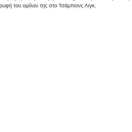
νάλντο
Κόνφερενς Λιγκ
UEFA
Ρονάλντο
ρυφή του ομίλου της στο Τσάμπιονς Λιγκ.  