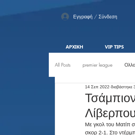
Εγγραφή / Σύνδεση
ΑΡΧΙΚΗ
VIP TIPS
All Posts
premier league
Ολλα
14 Σεπ 2022
διαβάστηκε 
Αγγλία
Pro League
ML
Τσάμπιον
Λίβερπου
Προκριματικά
Euro
Μέ
Με γκολ του Ματίπ σ
σκορ 2-1. Στο ντέρμ