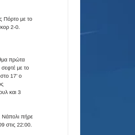
ς Πόρτο με το 
σκορ 2-0.
ιθμα πρώτα 
 σεφτέ με το 
στο 17’ ο 
ς 
υλ και 3 
ι Νάπολι πήρε 
 στις 22:00. 