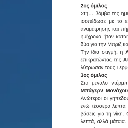
2ος όμιλος
Στη… βόμβα της ημέ
ισοπέδωσε με το ε
αναμέτρησης και πήρ
ημίχρονο ήταν καται
δύο για την Μπριζ κα
Την ίδια στιγμή, η 
επικρατώντας της 
Α
λύτρωσαν τους Γερμ
3ος όμιλος
Μπάγερν Μονάχου
Ανώτεροι οι γηπεδού
ενώ τέσσερα λεπτά α
βάσεις για τη νίκη
λεπτά, αλλά μάταια.