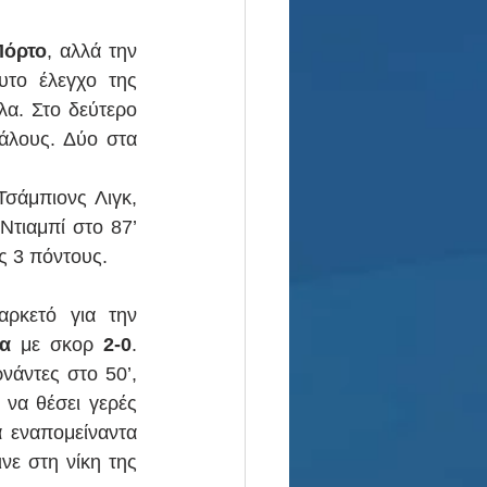
Πόρτο
, αλλά την 
το έλεγχο της 
α. Στο δεύτερο 
άλους. Δύο στα 
σάμπιονς Λιγκ, 
Ντιαμπί στο 87’ 
ς 3 πόντους.
Στο μεγάλο ντέρμπι της αγωνιστικής, ένα τετράλεπτο ξέσπασμα ήταν αρκετό για την 
α 
με σκορ 
2-0
. 
άντες στο 50’, 
να θέσει γερές 
 εναπομείναντα 
ε στη νίκη της 