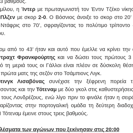
 3 βαθμούς.
μίλου, η 
Ίντερ 
με πρωταγωνιστή τον Έντιν Τζέκο νίκησ
 Πλζεν
 με σκορ 
2-0
. Ο Βόσνιος άνοιξε το σκορ στο 20’ 
Ντάφρις στο 70’, σφραγίζοντας το πολύτιμο τρίποντο 
ου.
ντραχτ Φρανκφούρτης
 και να δώσει τους πρώτους 3 
ό τη μεριά τους οι Γάλλοι είναι πλέον σε δύσκολη θέσ
πρώτα ματς της σεζόν στο Τσάμπιονς Λιγκ.
τινγκ Λισαβόνας
 συνέχισε την ξέφρενη πορεία τ
οντας και την 
Τότεναμ 
με δύο γκολ στις καθυστερήσεις
τους Λονδρέζους, ενώ λίγο πριν το φινάλε ήταν η σειρά
χαρίζοντας στην πορτογαλική ομάδα τη δεύτερη διαδοχι
Η Τότεναμ έμεινε στους τρεις βαθμούς.
ελέσματα των αγώνων που ξεκίνησαν στις 20:00