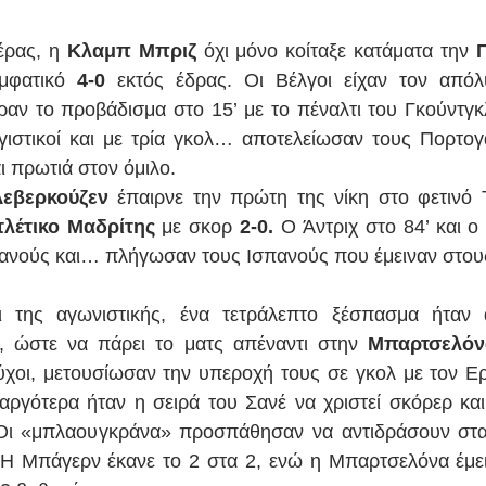
ρας, η 
Κλαμπ Μπριζ 
όχι μόνο κοίταξε κατάματα την 
μφατικό 
4-0
 εκτός έδρας. Οι Βέλγοι είχαν τον απόλυ
αν το προβάδισμα στο 15’ με το πέναλτι του Γκούντγκλ
γιστικοί και με τρία γκολ… αποτελείωσαν τους Πορτογ
ι πρωτιά στον όμιλο.
Λεβερκούζεν 
έπαιρνε την πρώτη της νίκη στο φετινό Τ
τλέτικο Μαδρίτης
 με σκορ 
2-0.
 Ο Άντριχ στο 84’ και ο 
ανούς και… πλήγωσαν τους Ισπανούς που έμειναν στου
, ώστε να πάρει το ματς απέναντι στην 
Μπαρτσελόν
χοι, μετουσίωσαν την υπεροχή τους σε γκολ με τον Ερν
ργότερα ήταν η σειρά του Σανέ να χριστεί σκόρερ και 
. Οι «μπλαουγκράνα» προσπάθησαν να αντιδράσουν στα
 Η Μπάγερν έκανε το 2 στα 2, ενώ η Μπαρτσελόνα έμειν