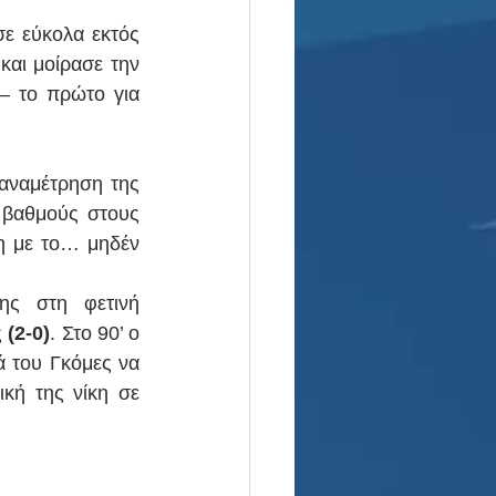
ε εύκολα εκτός 
και μοίρασε την 
– το πρώτο για 
Το γκολ του Λίντστρομ από το 43’ ήταν και αυτό που έμελλε να κρίνει την αναμέτρηση της 
βαθμούς στους 
η με το… μηδέν 
ης στη φετινή 
 
(2-0)
. Στο 90’ ο 
 του Γκόμες να 
κή της νίκη σε 