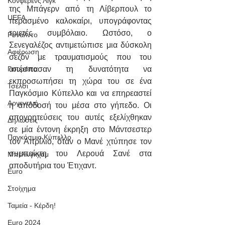
Κόνφερενς Λιγκ
της Μπάγερν από τη Λίβερπουλ το 
UEFA
περασμένο καλοκαίρι, υπογράφοντας 
τριετές συμβόλαιο. Ωστόσο, ο 
Ρονάλντο
Σενεγαλέζος αντιμετώπισε μια δύσκολη 
Αφιέρωση
σεζόν με τραυματισμούς που του 
απέσπασαν τη δυνατότητα να 
Γιουρόπα
εκπροσωπήσει τη χώρα του σε ένα 
Τσέλσι
Παγκόσμιο Κύπελλο και να επηρεαστεί 
Αργεντινή
η απόδοσή του μέσα στο γήπεδο. Οι 
απογοητεύσεις του αυτές εξελίχθηκαν 
Δηλώσεις
σε μία έντονη έκρηξη στο Μάντσεστερ 
Παγκόσμιο Κύπελλο
τον Απρίλιο, όταν ο Μανέ χτύπησε τον 
συμπαίκτη του Λερουά Σανέ στα 
Μπέλινγκχαμ
αποδυτήρια του Έτιχαντ.
Euro
Στοίχημα
Ταμεία - Κέρδη!
Euro 2024