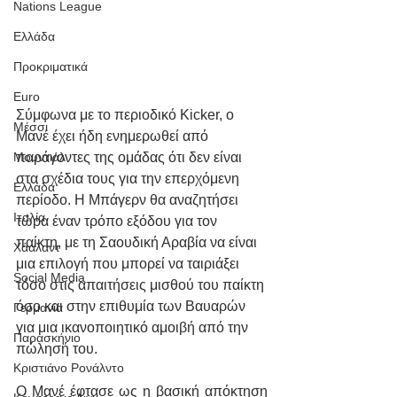
Nations League
Ελλάδα
Προκριματικά
Euro
Σύμφωνα με το περιοδικό Kicker, ο 
Μέσσι
Μανέ έχει ήδη ενημερωθεί από 
παράγοντες της ομάδας ότι δεν είναι 
Μουντιάλ
στα σχέδια τους για την επερχόμενη 
Ελλάδα
περίοδο. Η Μπάγερν θα αναζητήσει 
Ιταλία
τώρα έναν τρόπο εξόδου για τον 
παίκτη, με τη Σαουδική Αραβία να είναι 
Χάαλαντ
μια επιλογή που μπορεί να ταιριάξει 
Social Media
τόσο στις απαιτήσεις μισθού του παίκτη 
όσο και στην επιθυμία των Βαυαρών 
Γερμανία
για μια ικανοποιητικό αμοιβή από την 
Παρασκήνιο
πώλησή του.
Κριστιάνο Ρονάλντο
Ο Μανέ έφτασε ως η βασική απόκτηση 