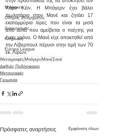
στην προσπάθειά της να αποκτήσει τον 
Μπάσκετ
Χάρυ Κέιν. Η Μπάγερν έχει βάλει 
πωλητήριο στον Μανέ και ζητάει 17 
Οδηγός Στοιχήματος
εκατομμύρια λίρες που είναι τα μισά 
Διαγωνισμός
από αυτά που αμείβεται ο παίχτης για 
έναν χρόνο. Ο Μανέ είχε αποκτηθεί από 
Κλήρωση
την Λίβερπουλ πέρυσι στην τιμή των 70 
Europa League
εκ. Λιρών.
Μεταγραφές
Μπάγερν
Μανέ
Σανέ
Διεθνές Ποδόσφαιρο
Μεταγραφές
Γερμανία
Εμφάνιση όλων
Πρόσφατες αναρτήσεις