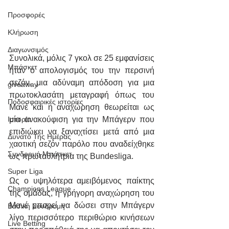
Προσφορές
Κλήρωση
Διαγωνσιμός
Συνολικά, μόλις 7 γκολ σε 25 εμφανίσεις 
Μπάσκετ
ήταν ο απολογισμός του την περσινή 
σεζόν, μια αδύναμη απόδοση για μια 
giveaway
πρωτοκλασάτη μεταγραφή όπως του 
Ποδοσφαιρικές ιστορίες
Μανέ και η αναχώρηση θεωρείται ως 
μία ανακούφιση για την Μπάγερν που 
Ιστορία
επιδιώκει να ξαναχτίσει μετά από μια 
Δυνατό Της Ημέρας
χαοτική σεζόν παρόλο που αναδείχθηκε 
Συνδρομή Μπάσκετ
ως πρωταθλήτρια της Bundesliga.
Super Liga
Ως ο υψηλότερα αμειβόμενος παίκτης 
Champions League
της ομάδας, η γρήγορη αναχώρηση του 
Μανέ μπορεί να δώσει στην Μπάγερν 
Βασική Συνδρομή
λίγο περισσότερο περιθώριο κινήσεων 
Live Betting