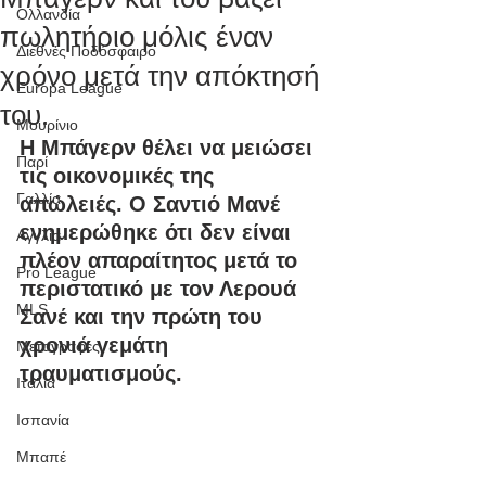
Ολλανδία
πωλητήριο μόλις έναν
Διεθνές Ποδόσφαιρο
χρόνο μετά την απόκτησή
Europa League
του.
Μουρίνιο
Η Μπάγερν θέλει να μειώσει 
Παρί
τις οικονομικές της 
Γαλλία
απώλειές. Ο Σαντιό Μανέ 
ενημερώθηκε ότι δεν είναι 
Αγγλία
πλέον απαραίτητος μετά το 
Pro League
περιστατικό με τον Λερουά 
MLS
Σανέ και την πρώτη του 
χρονιά γεμάτη 
Μεταγραφές
τραυματισμούς.
Ιταλία
Ισπανία
Μπαπέ