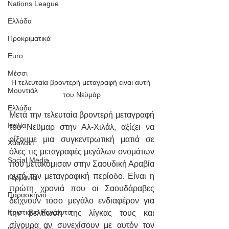
Nations League
Ελλάδα
Προκριματικά
Euro
Μέσσι
Η τελευταία βροντερή μεταγραφή είναι αυτή 
Μουντιάλ
του Νεϋμάρ
Ελλάδα
Μετά την τελευταία βροντερή μεταγραφή 
Ιταλία
του Νεϋμαρ στην Αλ-Χιλάλ, αξίζει να 
ρίξουμε μια συγκεντρωτική ματιά σε 
Χάαλαντ
όλες τις μεταγραφές μεγάλων ονομάτων 
Social Media
που μετακόμισαν στην Σαουδική Αραβία 
αυτή την μεταγραφική περίοδο. Είναι η 
Γερμανία
πρώτη χρονιά που οι Σαουδάραβες 
Παρασκήνιο
δείχνουν τόσο μεγάλο ενδιαφέρον για 
Κριστιάνο Ρονάλντο
την βελτίωση της λίγκας τους και 
σίγουρα αν συνεχίσουν με αυτόν τον 