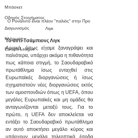
Μπάσκετ
Οδηγός Στοιχήματος
Ο Ρονάλντο είναι πλέον "παλιός" στην Προ 
Διαγωνισμός
Λιγκ
Κλήρωση
Το αντί-Τσάμπιονς Λιγκ
Αρχικά, όπως είχαμε ξαναγράψει και 
Europa League
παλιότερα, υπάρχει ακόμα η πιθανότητα 
πως κάποια στιγμή, το Σαουδαραβικό 
πρωτάθλημα ίσως ενταχθεί στις 
Ευρωπαϊκές διοργανώσεις ή ίσως 
σχηματιστούν νέες διοργανώσεις εκτός 
των ομοσπονδιών όπως η UEFA, όπου 
μεγάλες Ευρωπαϊκές και μη ομάδες θα 
ανταγωνίζονται μεταξύ τους. Για το 
πρώτο, η UEFA δεν αποκλείεται να 
εντάξει το Σαουδαραβικό πρωτάθλημα 
αν αυτό αποκτήσει μεγάλο κύρος και 
υπάρχουν μεγάλα τηλεοπτικά έσοδα 