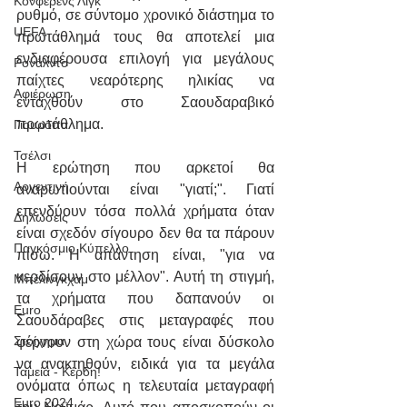
Κόνφερενς Λιγκ
ρυθμό, σε σύντομο χρονικό διάστημα το 
UEFA
πρωτάθλημά τους θα αποτελεί μια 
ενδιαφέρουσα επιλογή για μεγάλους 
Ρονάλντο
παίχτες νεαρότερης ηλικίας να 
Αφιέρωση
ενταχθούν στο Σαουδαραβικό 
πρωτάθλημα.
Γιουρόπα
Τσέλσι
Η ερώτηση που αρκετοί θα 
Αργεντινή
αναρωτιούνται είναι "γιατί;". Γιατί 
επενδύουν τόσα πολλά χρήματα όταν 
Δηλώσεις
είναι σχεδόν σίγουρο δεν θα τα πάρουν 
Παγκόσμιο Κύπελλο
πίσω. Η απάντηση είναι, "για να 
κερδίσουν στο μέλλον". Αυτή τη στιγμή, 
Μπέλινγκχαμ
τα χρήματα που δαπανούν οι 
Euro
Σαουδάραβες στις μεταγραφές που 
Στοίχημα
φέρνουν στη χώρα τους είναι δύσκολο 
να ανακτηθούν, ειδικά για τα μεγάλα 
Ταμεία - Κέρδη!
ονόματα όπως η τελευταία μεταγραφή 
Euro 2024