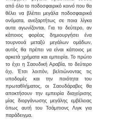
από όλο το ποδοσφαιρικό κοινό που θα 
θέλει να βλέπει μεγάλα ποδοσφαιρικά 
ονόματα, ανεξαρτήτως σε ποια λίγκα 
αυτα αγωνίζονται. Για το δεύτερο, αν 
κάποιος φορέας δημιουργήσει ένα 
τουρνουά μεταξύ μεγάλων ομάδων, 
αυτός θα πρέπει να είναι κάποιος με 
αρκετά χρήματα και εμπειρία. Το πρώτο 
το έχει η Σαουδική Αραβία, το δεύτερο 
όχι. Έτσι λοιπόν, βελτιώνοντας τις 
υποδομές και την ποιότητα του 
πρωταθλήματος, οι Σαουδάραβες θα 
αποκτήσουν την εμπειρία διαχείρισης 
μίας διοργάνωσης μεγάλης εμβέλειας 
όπως αυτή του Τσάμπιονς Λιγκ για 
παράδειγμα.