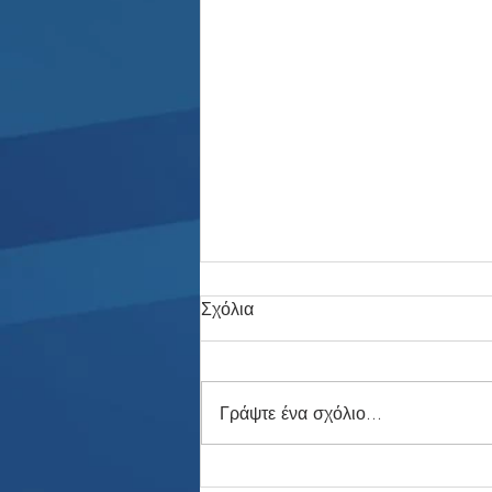
Σχόλια
Γράψτε ένα σχόλιο...
Η Αυλαία Έπεσε: Το 3ο