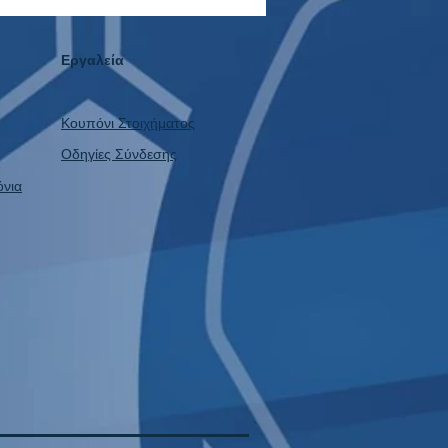
ομίζοντας +924.50€ καθαρό
ς!
Εργαλεία
Κουπόνι Στοιχήματος
Οδηγίες Σύνδεσης
όνια