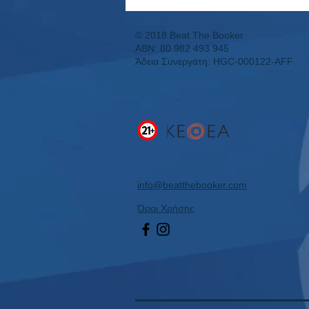
Συνεχόμενο Μουντιάλ με
Κέρδος και η Επόμενη Μέρα!
© 2018 Beat The Booker
ABN: 80 982 493 945
Άδεια Συνεργάτη: HGC-000122-AFF
info@beatthebooker.com
Όροι Χρήσης