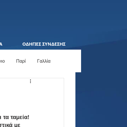
Α
ΟΔΗΓΙΕΣ ΣΥΝΔΕΣΗΣ
νιο
Παρί
Γαλλία
ions League
Ελλάδα
ocial Media
Γερμανία
τα ταμεία! 
τικά με 