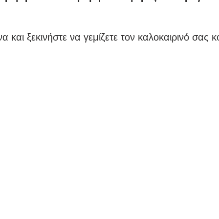
νάλντο
Κόνφερενς Λιγκ
UEFA
Ρονάλντο
να και ξεκινήστε να γεμίζετε τον καλοκαιρινό σας