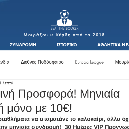
Μοιράζουμε Κέρδη από το 2018
ΣΥΝΔΡΟΜΗ
ΙΣΤΟΡΙΚΟ
ΑΘΛΗΤΙΚΑ ΝΕ
νδία
Διεθνές Ποδόσφαιρο
Europa League
Μουρί
1 λεπτά
S
Μεταγραφές
Ιταλία
Ισπανία
Μπαπέ
Nat
ινή Προσφορά! Μηνιαία
 μόνο με 10€!
σσι
Μουντιάλ
Ελλάδα
Ιταλία
Χάαλαντ
S
αθλήματα να σταματάνε το καλοκαίρι, άλλα όχι 
ν μηνιαία συνδρομή!  30 Ημέρες VIP Προγνωσ