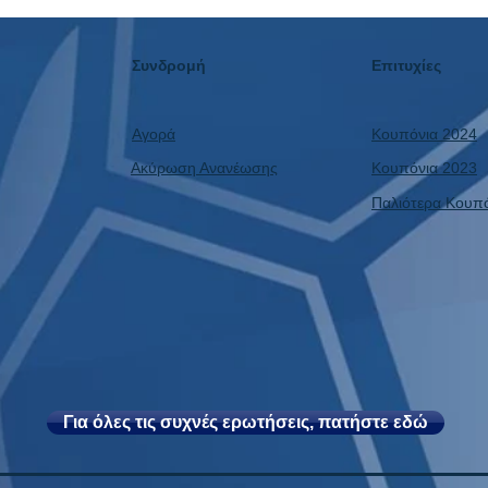
αποκ
Δεν Πάει Ποτέ Διακοπές!
κέρδο
Συνδρομή
Επιτυχίες
Αγορά
Κουπόνια 2024
Ακύρωση Ανανέωσης
Κουπόνια 2023
Παλιότερα Κουπ
Για όλες τις συχνές ερωτήσεις, πατήστε εδώ