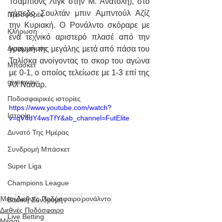
Τσάμπιονς Λίγκ στην Μ. Ανατολή), στο 
γήπεδο Σουλτάν μπιν Αμπντούλ Αζίζ 
Προσφορές
την Κυριακή. Ο Ρονάλντο σκόραρε με 
Κλήρωση
ένα τεχνικό αριστερό πλασέ από την 
Διαγωνσιμός
γραμμή της μεγάλης μετά από πάσα του 
Ταλίσκα ανοίγοντας το σκορ του αγώνα 
Μπάσκετ
με 0-1, ο οποίος τελείωσε με 1-3 επί της 
giveaway
Αλ Νασάρ.
Ποδοσφαιρικές ιστορίες
https://www.youtube.com/watch?
Ιστορία
v=qV4dY4wsTfY&ab_channel=FutElite
Δυνατό Της Ημέρας
Συνδρομή Μπάσκετ
Super Liga
Champions League
Μέσι
Διεθνές Ποδόσφαιρο
ρονάλντο
Βασική Συνδρομή
Διεθνές Ποδόσφαιρο
Live Betting
Μέσσι