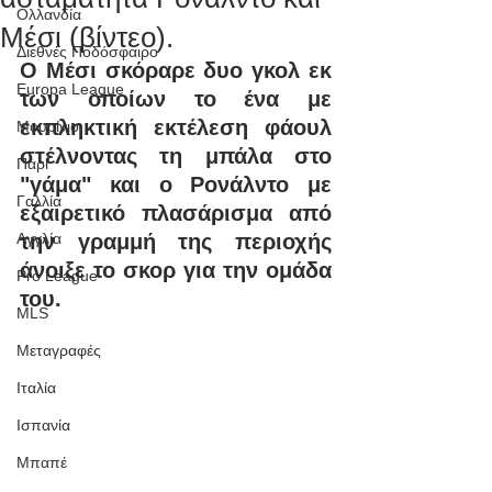
Ολλανδία
Μέσι (βίντεο).
Διεθνές Ποδόσφαιρο
Ο Μέσι σκόραρε δυο γκολ εκ 
Europa League
των οποίων το ένα με 
εκπληκτική εκτέλεση φάουλ 
Μουρίνιο
στέλνοντας τη μπάλα στο 
Παρί
"γάμα" και ο Ρονάλντο με 
Γαλλία
εξαιρετικό πλασάρισμα από 
Αγγλία
την γραμμή της περιοχής 
άνοιξε το σκορ για την ομάδα 
Pro League
του.
MLS
Μεταγραφές
Ιταλία
Ισπανία
Μπαπέ