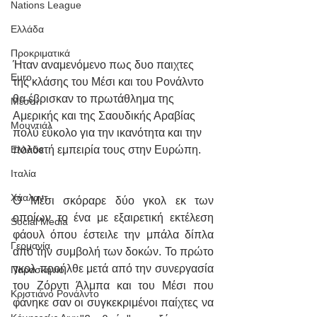
Nations League
Ελλάδα
Προκριματικά
Ήταν αναμενόμενο πως δυο παιχτες 
Euro
της κλάσης του Μέσι και του Ρονάλντο 
θα έβρισκαν το πρωτάθλημα της 
Μέσσι
Αμερικής και της Σαουδικής Αραβίας 
Μουντιάλ
πολύ εύκολο για την ικανότητα και την 
πολυετή εμπειρία τους στην Ευρώπη.
Ελλάδα
Ιταλία
Χάαλαντ
Ο Μέσι σκόραρε δύο γκολ εκ των 
οποίων το ένα με εξαιρετική εκτέλεση 
Social Media
φάουλ όπου έστειλε την μπάλα δίπλα 
Γερμανία
από την συμβολή των δοκών. Το πρώτο 
γκολ προήλθε μετά από την συνεργασία 
Παρασκήνιο
του Ζόρντι Άλμπα και του Μέσι που 
Κριστιάνο Ρονάλντο
φάνηκε σαν οι συγκεκριμένοι παίχτες να 