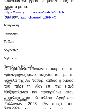
Κόνφερενς Λιγκ
μπορούν να "βρεθούν" μεταξύ τους με 
κλειστά μάτια.
UEFA
https://www.youtube.com/watch?v=1G-
Ρονάλντο
UBwsC43I&ab_channel=ESPNFC
Αφιέρωση
Γιουρόπα
Τσέλσι
Αργεντινή
Δηλώσεις
Παγκόσμιο Κύπελλο
Ο Κριστιάνο Ρονάλντο σκόραρε στο 
τρίτο συνεχόμενο παιχνίδι του με τη 
Μπέλινγκχαμ
φανέλα της Αλ Νασάρ, καθώς η ομάδα 
Euro
του πήρε τη νίκη επί της Ραζά 
Στοίχημα
Καζαμπλάνκα και προκρίθηκε στον 
ημιτελικό του Κυπέλλου Αραβικών 
Ταμεία - Κέρδη!
Συλλόγων 2023 (Αντίστοιχο του 
Euro 2024