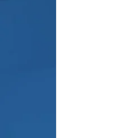
Παρασκήνιο
Κριστιάνο Ρο