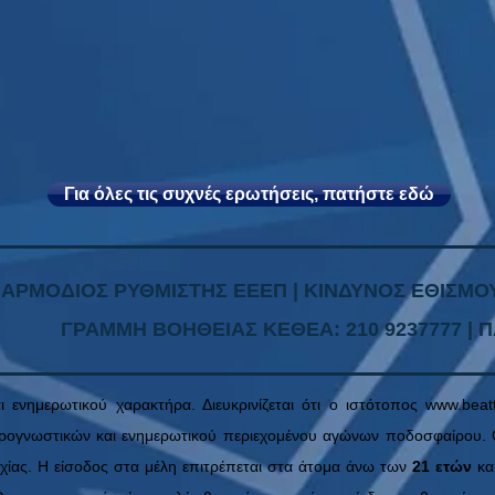
Για όλες τις συχνές ερωτήσεις, πατήστε εδώ
| ΑΡΜΟΔΙΟΣ ΡΥΘΜΙΣΤΗΣ ΕΕΕΠ | ΚΙΝΔΥΝΟΣ ΕΘΙΣΜΟΥ
ΓΡΑΜΜΗ ΒΟΗΘΕΙΑΣ ΚΕΘΕΑ: 210 9237777 | Π
αι ενημερωτικού χαρακτήρα. Διευκρινίζεται ότι ο ιστότοπος
www.beat
προγνωστικών και ενημερωτικού περιεχομένου αγώνων ποδοσφαίρου. Οι
χίας. Η είσοδος στα μέλη επιτρέπεται στα άτομα άνω των
21 ετών
και