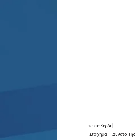
ταμεία
Κερδη
Στοίχημα
Δυνατό Της Η