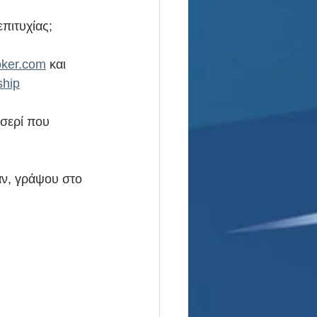
επιτυχίας;
oker.com
 και 
ship
 σερί που 
ν, γράψου στο 