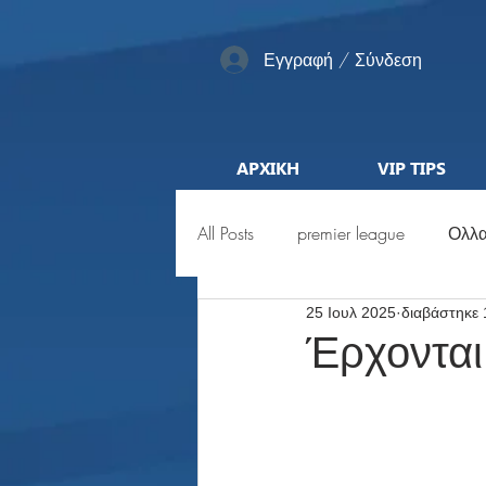
Εγγραφή / Σύνδεση
ΑΡΧΙΚΗ
VIP TIPS
All Posts
premier league
Ολλα
25 Ιουλ 2025
διαβάστηκε 
Αγγλία
Pro League
ML
Έρχονται
Προκριματικά
Euro
Μέ