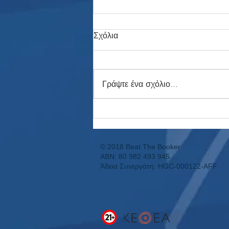
Σχόλια
Γράψτε ένα σχόλιο...
Η Αυλαία Έπεσε: Το 3ο
Συνεχόμενο Μουντιάλ με
Κέρδος και η Επόμενη Μέρα!
© 2018 Beat The Booker
ABN: 80 982 493 945
Άδεια Συνεργάτη: HGC-000122-AFF