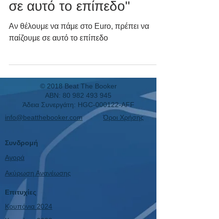
σε αυτό το επίπεδο"
Αν θέλουμε να πάμε στο Euro, πρέπει να
παίζουμε σε αυτό το επίπεδο
© 2018 Beat The Booker
ABN:
80 982 493 945
Άδεια Συνεργάτη: HGC-000122-AFF
info@beatthebooker.com
Όροι Χρήσης
Συνδρομή
Αγορά
Ακύρωση Ανανέωσης
Επιτυχίες
Κουπόνια 2024