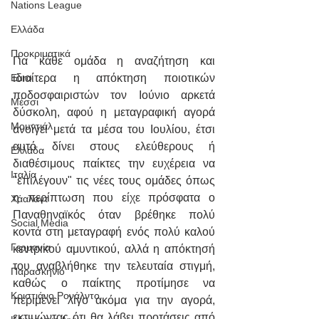
Nations League
Ελλάδα
Προκριματικά
Για κάθε ομάδα η αναζήτηση και 
ιδιαίτερα η απόκτηση ποιοτικών 
Euro
ποδοσφαιριστών τον Ιούνιο αρκετά 
Μέσσι
δύσκολη, αφού η μεταγραφική αγορά 
Μουντιάλ
ανοίγει μετά τα μέσα του Ιουλίου, έτσι 
αυτό δίνει στους ελεύθερους ή 
Ελλάδα
διαθέσιμους παίκτες την ευχέρεια να 
Ιταλία
"επιλέγουν" τις νέες τους ομάδες όπως 
η περίπτωση που είχε πρόσφατα ο 
Χάαλαντ
Παναθηναϊκός όταν βρέθηκε πολύ 
Social Media
κοντά στη μεταγραφή ενός πολύ καλού 
Γερμανία
κεντρικού αμυντικού, αλλά η απόκτησή 
του αναβλήθηκε την τελευταία στιγμή, 
Παρασκήνιο
καθώς ο παίκτης προτίμησε να 
Κριστιάνο Ρονάλντο
περιμένει λίγο ακόμα για την αγορά, 
εκτιμώντας ότι θα λάβει προτάσεις από 