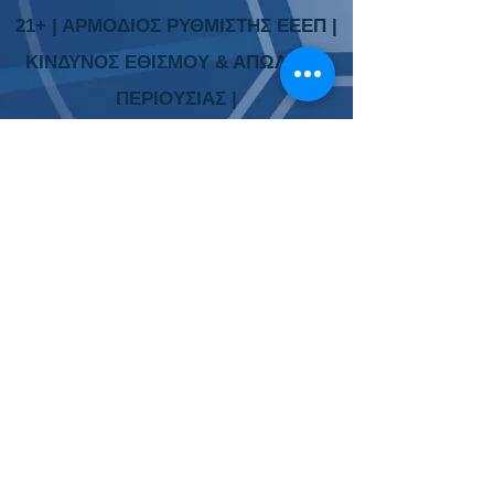
21+ | ΑΡΜΟΔΙΟΣ ΡΥΘΜΙΣΤΗΣ ΕΕΕΠ |
ΚΙΝΔΥΝΟΣ ΕΘΙΣΜΟΥ & ΑΠΩΛΕΙΑΣ
ΠΕΡΙΟΥΣΙΑΣ |
ΓΡΑΜΜΗ ΒΟΗΘΕΙΑΣ ΚΕΘΕΑ: 210
9237777 | ΠΑΙΞ
Ε ΥΠΕΥΘ
ΥΝΑ
Το Περιεχόμενο της ιστοσελίδας είναι
ενημερωτικού χαρακτήρα. Διευκρινίζεται ότι ο
ιστότοπος
www.beatthebooker.com
δεν είναι
στοιχηματική εταιρεία, αλλά ιστοσελίδα
παροχής προγνωστικών και ενημερωτικού
περιεχομένου αγώνων ποδοσφαίρου. Οι
προτάσεις δεν είναι δεσμευτικές και δεν
αποτελούν οδηγό σίγουρης επιτυχίας. Η
είσοδος στα μέλη επιτρέπεται στα άτομα άνω