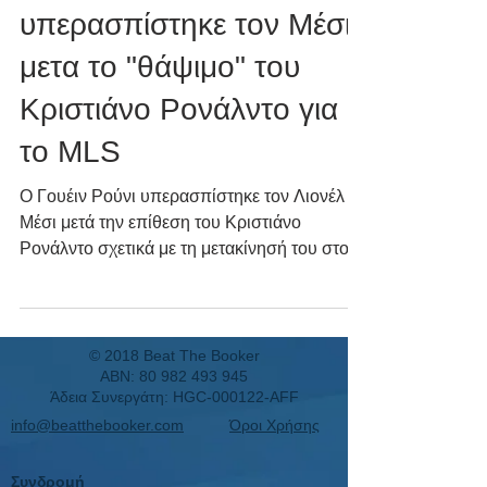
υπερασπίστηκε τον Μέσι,
μετα το "θάψιμο" του
Κριστιάνο Ρονάλντο για
το MLS
Ο Γουέιν Ρούνι υπερασπίστηκε τον Λιονέλ
Μέσι μετά την επίθεση του Κριστιάνο
Ρονάλντο σχετικά με τη μετακίνησή του στο
MLS
© 2018 Beat The Booker
ABN:
80 982 493 945
Άδεια Συνεργάτη: HGC-000122-AFF
info@beatthebooker.com
Όροι Χρήσης
Συνδρομή