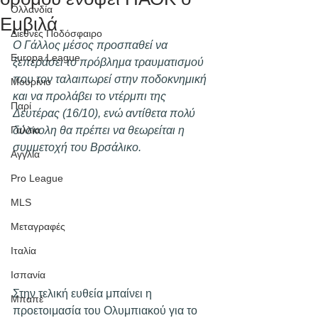
Ολλανδία
Εμβιλά
Διεθνές Ποδόσφαιρο
Ο Γάλλος μέσος προσπαθεί να 
Europa League
ξεπεράσει το πρόβλημα τραυματισμού 
που τον ταλαιπωρεί στην ποδοκνημική 
Μουρίνιο
και να προλάβει το ντέρμπι της 
Παρί
Δευτέρας (16/10), ενώ αντίθετα πολύ 
Γαλλία
δύσκολη θα πρέπει να θεωρείται η 
συμμετοχή του Βρσάλικο. 
Αγγλία
Pro League
MLS
Μεταγραφές
Ιταλία
Ισπανία
Στην τελική ευθεία μπαίνει η 
Μπαπέ
προετοιμασία του Ολυμπιακού για το 