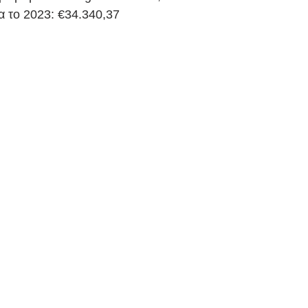
α το 2023: €34.340,37