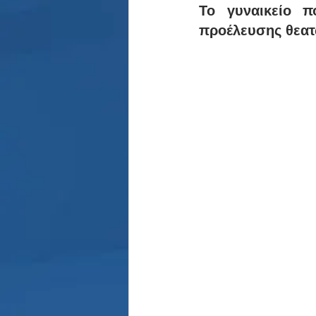
Παρασκήνιο
Κριστιάνο Ρο
Το γυναικείο π
προέλευσης θεατ