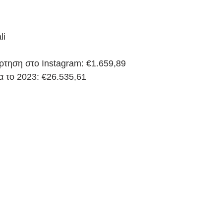
li
ρτηση στο Instagram: €1.659,89
α το 2023: €26.535,61