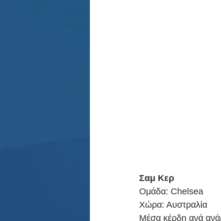
Σαμ Κερ
Ομάδα: Chelsea
Χώρα: Αυστραλία
Μέσα κέρδη ανά ανά