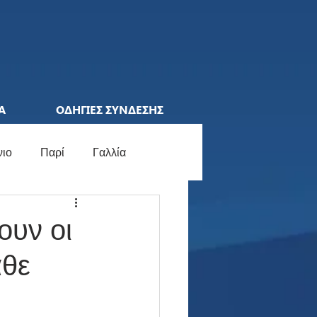
Α
ΟΔΗΓΙΕΣ ΣΥΝΔΕΣΗΣ
νιο
Παρί
Γαλλία
ions League
Ελλάδα
ουν οι
άθε
ocial Media
Γερμανία