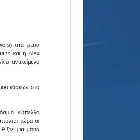
wers) στα μέσα 
ann και η Alex 
ει αντικείμενο 
οσιεύσεων στο 
σμιο Κύπελλο 
τονται τώρα οι 
ίξτε μια ματιά 