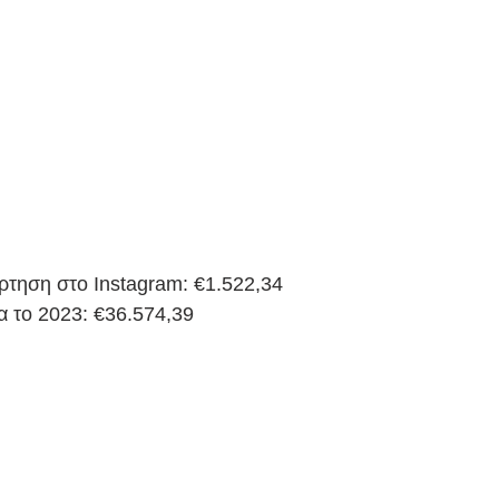
ρτηση στο Instagram: €1.522,34
α το 2023: €36.574,39