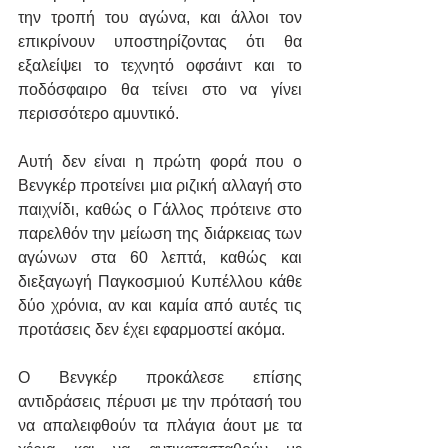
την τροπή του αγώνα, και άλλοι τον 
επικρίνουν υποστηρίζοντας ότι θα 
εξαλείψει το τεχνητό οφσάιντ και το 
ποδόσφαιρο θα τείνει στο να γίνει 
περισσότερο αμυντικό.
Αυτή δεν είναι η πρώτη φορά που ο 
Βενγκέρ προτείνει μια ριζική αλλαγή στο 
παιχνίδι, καθώς ο Γάλλος πρότεινε στο 
παρελθόν την μείωση της διάρκειας των 
αγώνων στα 60 λεπτά, καθώς και 
διεξαγωγή Παγκοσμιού Κυπέλλου κάθε 
δύο χρόνια, αν και καμία από αυτές τις 
προτάσεις δεν έχει εφαρμοστεί ακόμα.
Ο Βενγκέρ προκάλεσε επίσης 
αντιδράσεις πέρυσι με την πρότασή του 
να απαλειφθούν τα πλάγια άουτ με τα 