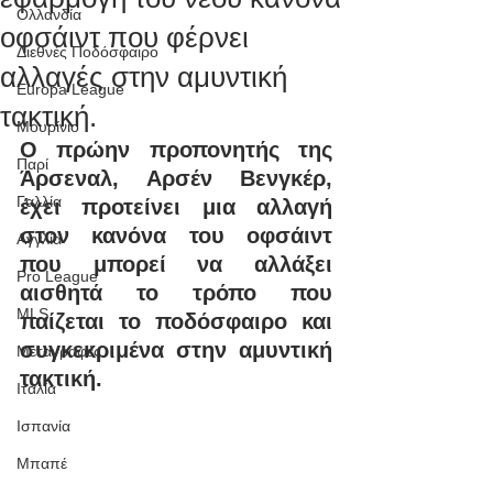
Ολλανδία
οφσάιντ που φέρνει
Διεθνές Ποδόσφαιρο
αλλαγές στην αμυντική
Europa League
τακτική.
Μουρίνιο
Ο πρώην προπονητής της 
Παρί
Άρσεναλ, Αρσέν Βενγκέρ, 
Γαλλία
έχει προτείνει μια αλλαγή 
στον κανόνα του οφσάιντ 
Αγγλία
που μπορεί να αλλάξει 
Pro League
αισθητά το τρόπο που 
MLS
παίζεται το ποδόσφαιρο και 
συγκεκριμένα στην αμυντική 
Μεταγραφές
τακτική.
Ιταλία
Ισπανία
Μπαπέ