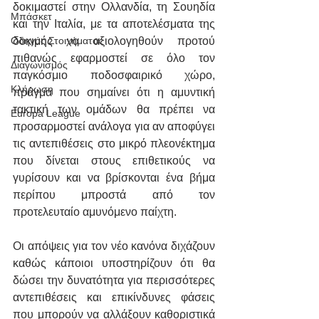
δοκιμαστεί στην Ολλανδία, τη Σουηδία 
Μπάσκετ
και την Ιταλία, με τα αποτελέσματα της 
δοκιμής να αξιολογηθούν προτού 
Οδηγός Στοιχήματος
πιθανώς εφαρμοστεί σε όλο τον 
Διαγωνισμός
παγκόσμιο ποδοσφαιρικό χώρο, 
Κλήρωση
πράγμα που σημαίνει ότι η αμυντική 
τακτική των ομάδων θα πρέπει να 
Europa League
προσαρμοστεί ανάλογα για αν αποφύγει 
τις αντεπιθέσεις στο μικρό πλεονέκτημα 
που δίνεται στους επιθετικούς να 
γυρίσουν και να βρίσκονται ένα βήμα 
περίπου μπροστά από τον 
προτελευταίο αμυνόμενο παίχτη.
Οι απόψεις για τον νέο κανόνα διχάζουν 
καθώς κάποιοι υποστηρίζουν ότι θα 
δώσει την δυνατότητα για περισσότερες 
αντεπιθέσεις και επικίνδυνες φάσεις 
που μπορούν να αλλάξουν καθοριστικά 