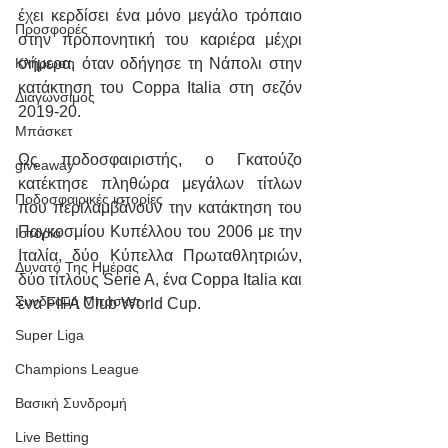
έχει κερδίσει ένα μόνο μεγάλο τρόπαιο 
Προσφορές
στην προπονητική του καριέρα μέχρι 
σήμερα, όταν οδήγησε τη Νάπολι στην 
Κλήρωση
κατάκτηση του Coppa Italia στη σεζόν 
Διαγωνσιμός
2019-20.
Μπάσκετ
Ως ποδοσφαιριστής, ο Γκατούζο 
giveaway
κατέκτησε πληθώρα μεγάλων τίτλων 
Ποδοσφαιρικές ιστορίες
που περιλαμβάνουν την κατάκτηση του 
Παγκοσμίου Κυπέλλου του 2006 με την 
Ιστορία
Ιταλία, δύο Κύπελλα Πρωταθλητριών, 
Δυνατό Της Ημέρας
δύο τίτλους Serie A, ένα Coppa Italia και 
Συνδρομή Μπάσκετ
ένα FIFA Club World Cup.
Super Liga
Champions League
Βασική Συνδρομή
Live Betting