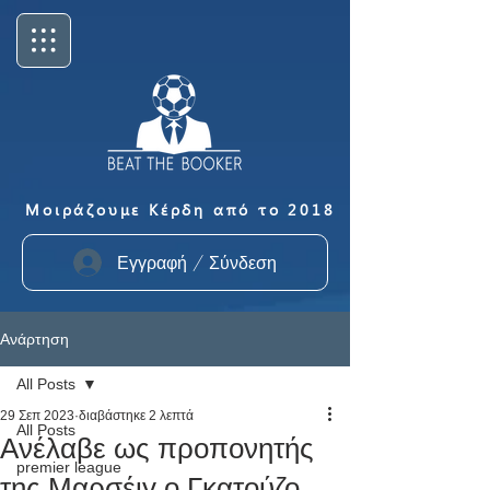
Μοιράζουμε Κέρδη από το 2018
Εγγραφή / Σύνδεση
Ανάρτηση
All Posts
29 Σεπ 2023
διαβάστηκε 2 λεπτά
All Posts
Ανέλαβε ως προπονητής
premier league
της Μαρσέιγ ο Γκατούζο.