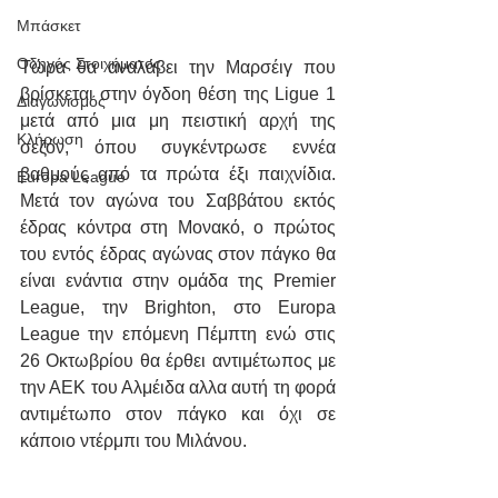
Μπάσκετ
Οδηγός Στοιχήματος
Τώρα θα αναλάβει την Μαρσέιγ που 
βρίσκεται στην όγδοη θέση της Ligue 1 
Διαγωνισμός
μετά από μια μη πειστική αρχή της 
Κλήρωση
σεζόν, όπου συγκέντρωσε εννέα 
βαθμούς από τα πρώτα έξι παιχνίδια. 
Europa League
Μετά τον αγώνα του Σαββάτου εκτός 
έδρας κόντρα στη Μονακό, ο πρώτος 
του εντός έδρας αγώνας στον πάγκο θα 
είναι ενάντια στην ομάδα της Premier 
League, την Brighton, στο Europa 
League την επόμενη Πέμπτη ενώ στις 
26 Οκτωβρίου θα έρθει αντιμέτωπος με 
την ΑΕΚ του Αλμέιδα αλλα αυτή τη φορά 
αντιμέτωπο στον πάγκο και όχι σε 
κάποιο ντέρμπι του Μιλάνου.