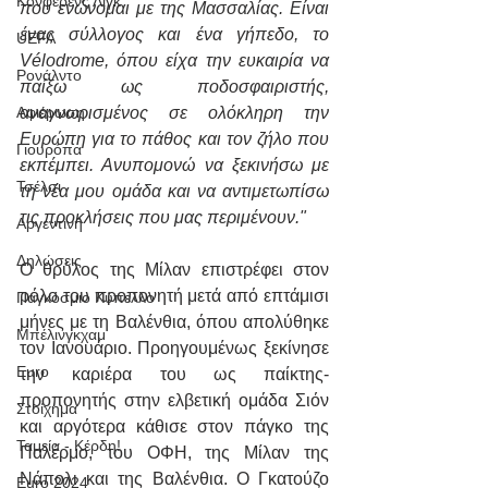
Κόνφερενς Λιγκ
που ενώνομαι με της Μασσαλίας. Είναι 
ένας σύλλογος και ένα γήπεδο, το 
UEFA
Vélodrome, όπου είχα την ευκαιρία να 
Ρονάλντο
παίξω ως ποδοσφαιριστής, 
αναγνωρισμένος σε ολόκληρη την 
Αφιέρωση
Ευρώπη για το πάθος και τον ζήλο που 
Γιουρόπα
εκπέμπει. Ανυπομονώ να ξεκινήσω με 
Τσέλσι
τη νέα μου ομάδα και να αντιμετωπίσω 
τις προκλήσεις που μας περιμένουν."
Αργεντινή
Δηλώσεις
Ο θρύλος της Μίλαν επιστρέφει στον 
ρόλο του προπονητή μετά από επτάμισι 
Παγκόσμιο Κύπελλο
μήνες με τη Βαλένθια, όπου απολύθηκε 
Μπέλινγκχαμ
τον Ιανουάριο. Προηγουμένως ξεκίνησε 
Euro
την καριέρα του ως παίκτης-
προπονητής στην ελβετική ομάδα Σιόν 
Στοίχημα
και αργότερα κάθισε στον πάγκο της 
Ταμεία - Κέρδη!
Παλέρμο, του ΟΦΗ, της Μίλαν της 
Νάπολι και της Βαλένθια. Ο Γκατούζο 
Euro 2024