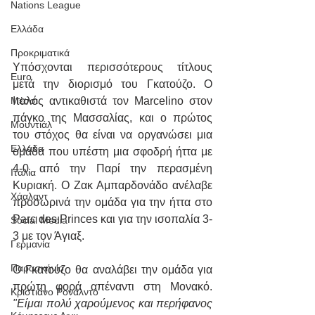
Nations League
Ελλάδα
Προκριματικά
Υπόσχονται περισσότερους τίτλους 
Euro
μετά την διορισμό του Γκατούζο. Ο 
Ιταλός αντικαθιστά τον Marcelino στον 
Μέσσι
πάγκο της Μασσαλίας, και ο πρώτος 
Μουντιάλ
του στόχος θα είναι να οργανώσει μια 
Ελλάδα
ομάδα που υπέστη μια σφοδρή ήττα με 
4-0 από την Παρί την περασμένη 
Ιταλία
Κυριακή. Ο Ζακ Αμπαρδονάδο ανέλαβε 
Χάαλαντ
προσωρινά την ομάδα για την ήττα στο 
Parc des Princes και για την ισοπαλία 3-
Social Media
3 με τον Άγιαξ.
Γερμανία
Παρασκήνιο
Ο Γκατούζο θα αναλάβει την ομάδα για 
πρώτη φορά απέναντι στη Μονακό. 
Κριστιάνο Ρονάλντο
"Είμαι πολύ χαρούμενος και περήφανος 