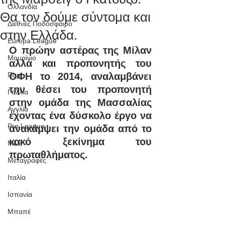
Ολλανδία
Θα τον δούμε σύντομα και
Διεθνές Ποδόσφαιρο
στην Ελλάδα.
Europa League
Ο πρώην αστέρας της Μίλαν 
Μουρίνιο
αλλά και προπονητής του 
Παρί
ΟΦΗ το 2014, αναλαμβάνει 
την θέσει του προπονητή 
Γαλλία
στην ομάδα της Μασσαλίας 
Αγγλία
έχοντας ένα δύσκολο έργο να 
Pro League
ανακάμψει την ομάδα από το 
κακό ξεκίνημα του 
MLS
πρωταθλήματος.
Μεταγραφές
Ιταλία
Ισπανία
Μπαπέ